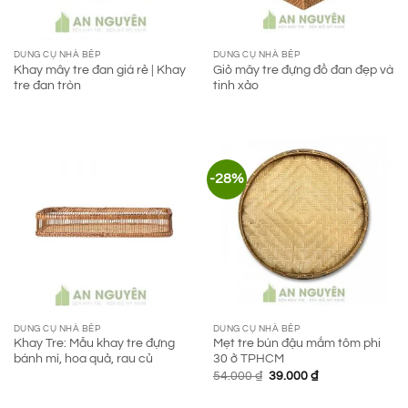
DUNG CỤ NHÀ BẾP
DUNG CỤ NHÀ BẾP
Khay mây tre đan giá rẻ | Khay
Giỏ mây tre đựng đồ đan đẹp và
tre đan tròn
tinh xảo
-28%
DUNG CỤ NHÀ BẾP
DUNG CỤ NHÀ BẾP
Khay Tre: Mẫu khay tre đựng
Mẹt tre bún đậu mắm tôm phi
bánh mì, hoa quả, rau củ
30 ở TPHCM
Giá
Giá
54.000
₫
39.000
₫
gốc
hiện
là:
tại