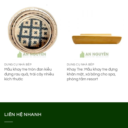
54.000 ₫.
là:
39.000 ₫.
DUNG CỤ NHÀ BẾP
DUNG CỤ NHÀ BẾP
Mẫu khay tre tròn đan kiểu
Khay Tre: Mẫu khay tre đựng
đựng rau quả, trái cây nhiều
khăn mặt, xà bông cho spa,
kích thước
phòng tắm resort
LIÊN HỆ NHANH