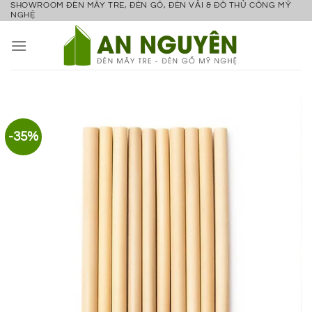
SHOWROOM ĐÈN MÂY TRE, ĐÈN GỖ, ĐÈN VẢI & ĐỒ THỦ CÔNG MỸ
Bỏ
NGHỆ
qua
nội
dung
-35%