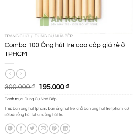
TRANG CHỦ
/
DUNG CỤ NHÀ BẾP
Combo 100 Ống hút tre cao cấp giá rẻ ở
TPHCM
Giá
Giá
300.000
₫
195.000
₫
gốc
hiện
Danh mục:
Dung Cụ Nhà Bếp
là:
tại
300.000 ₫.
là:
Thẻ:
bán ống hút tphcm
,
bán ống hút tre
,
chỗ bán ống hút tre tphcm
,
cơ
195.000 ₫.
sở bán ống hút tphcm
,
ống hút tre