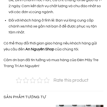
Bè, Bình Chánh Hóc Môn, Củ Chi. chúng tôi sẽ giao từ 1-
2 ngày. Cam kết dịch vụ chất lượng và chu đáo nhất so
với các đơn vị cùng ngành.
Đối với khách hàng ở tỉnh lẻ: Bạn vui lòng cung cấp
chành xe/nhà xe gần nơi bạn ở để được phục vụ tận
tâm nhất.
Có thể thay đổi thời gian giao hàng nếu khách hàng gửi
yêu cầu đến
An Nguyên Shop
của chúng tôi.
Cảm ơn bạn đã tin tưởng và mua hàng của Đèn Mây Tre
Trang Trí An Nguyên!
Rate this product
SẢN PHẨM TƯƠNG TỰ