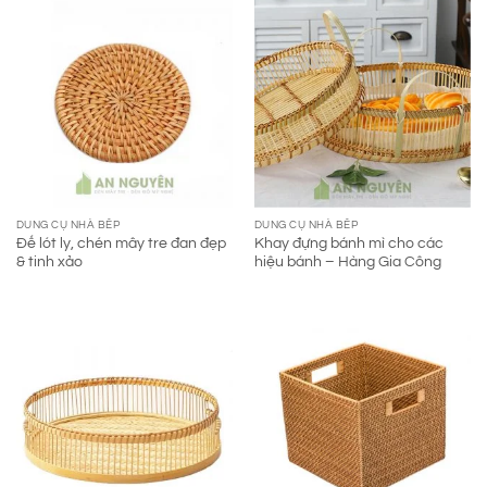
DUNG CỤ NHÀ BẾP
DUNG CỤ NHÀ BẾP
Đế lót ly, chén mây tre đan đẹp
Khay đựng bánh mì cho các
& tinh xảo
hiệu bánh – Hàng Gia Công