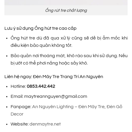
Ống rút tre chất lượng
Lưu ý sử dụng Ống hút tre cao cấp
Ống hút tre dù đã qua xử lý cũng sẽ dễ bị ẩm mốc khi
điều kiện bảo quản không tốt.
Bảo quản nơi thoáng mát, khô ráo sau khi sử dụng. Nếu
bị ướt có thể phơi nắng hoặc sấy khô.
Liên hệ ngay: Đèn Mây Tre Trang Trí An Nguyên
Hotline:
0853.442.442
Email: maytreannguyen@gmail.com
Fanpage:
An Nguyên Lighting – Đèn Mây Tre, Đèn Gỗ
Decor
Website:
denmaytre.net