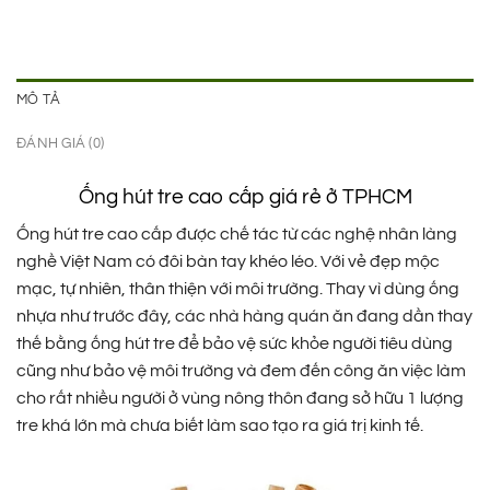
MÔ TẢ
ĐÁNH GIÁ (0)
Ống hút tre cao cấp giá rẻ ở TPHCM
Ống hút tre cao cấp được chế tác từ các nghệ nhân làng
nghề Việt Nam có đôi bàn tay khéo léo. Với vẻ đẹp mộc
mạc, tự nhiên, thân thiện với môi trường. Thay vì dùng ống
nhựa như trước đây, các nhà hàng quán ăn đang dần thay
thế bằng ống hút tre để bảo vệ sức khỏe người tiêu dùng
cũng như bảo vệ môi trường và đem đến công ăn việc làm
cho rất nhiều người ở vùng nông thôn đang sở hữu 1 lượng
tre khá lớn mà chưa biết làm sao tạo ra giá trị kinh tế.