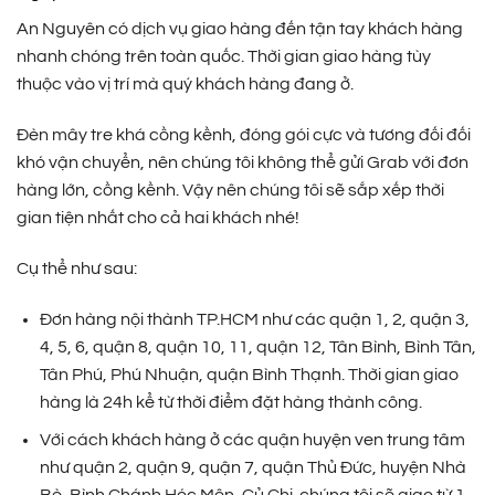
An Nguyên có dịch vụ giao hàng đến tận tay khách hàng
nhanh chóng trên toàn quốc. Thời gian giao hàng tùy
thuộc vào vị trí mà quý khách hàng đang ở.
Đèn mây tre khá cồng kềnh, đóng gói cực và tương đối đối
khó vận chuyển, nên chúng tôi không thể gửi Grab với đơn
hàng lớn, cồng kềnh. Vậy nên chúng tôi sẽ sắp xếp thời
gian tiện nhất cho cả hai khách nhé!
Cụ thể như sau:
Đơn hàng nội thành TP.HCM như các quận 1, 2, quận 3,
4, 5, 6, quận 8, quận 10, 11, quận 12, Tân Bình, Bình Tân,
Tân Phú, Phú Nhuận, quận Bình Thạnh. Thời gian giao
hàng là 24h kể từ thời điểm đặt hàng thành công.
Với cách khách hàng ở các quận huyện ven trung tâm
như quận 2, quận 9, quận 7, quận Thủ Đức, huyện Nhà