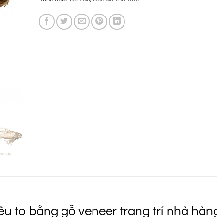
là:
tại
14.500.000 ₫.
là:
12.900.00
u to bằng gỗ veneer trang trí nhà hàn