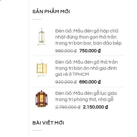
SẢN PHẨM MỚI
Đèn Gỗ: Mẫu đèn gỗ hộp chữ
nhật đứng thon gọn thả trần
trang trí bàn bar, bàn đảo bếp
Giá
Giá
990.000
₫
750.000
₫
gốc
hiện
Đèn Gỗ: Mẫu đèn gỗ thả trần
là:
tại
trang trí bàn ăn nhỏ gia đình
990.000 ₫.
là:
giá rẻ ở TPHCM
750.000 ₫.
Giá
Giá
930.000
₫
690.000
₫
gốc
hiện
Đèn Gỗ: Mẫu đèn gỗ lục giác
là:
tại
trang trí phòng thờ, nhà gỗ
930.000 ₫.
là:
Giá
Giá
2.790.000
₫
2.150.000
₫
690.000 ₫.
gốc
hiện
là:
tại
BÀI VIẾT MỚI
2.790.000 ₫.
là:
2.150.000 ₫.