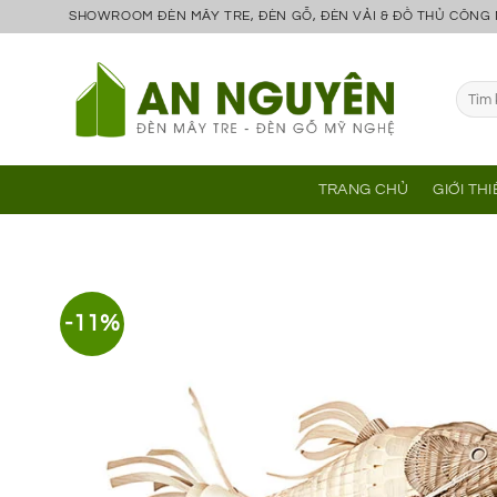
Bỏ
SHOWROOM ĐÈN MÂY TRE, ĐÈN GỖ, ĐÈN VẢI & ĐỒ THỦ CÔNG
qua
nội
Tìm
dung
kiếm:
TRANG CHỦ
GIỚI TH
-11%