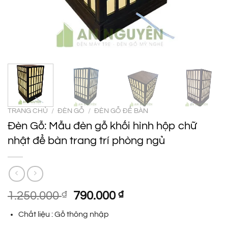
TRANG CHỦ
/
ĐÈN GỖ
/
ĐÈN GỖ ĐỂ BÀN
Đèn Gỗ: Mẫu đèn gỗ khối hình hộp chữ
nhật để bàn trang trí phòng ngủ
Giá
Giá
1.250.000
₫
790.000
₫
gốc
hiện
Chất liệu : Gỗ thông nhập
là:
tại