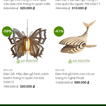
cầu size nhỏ trang trí quán cafe
nửa quả cầu ngược Mã DG017
Giá
Giá
Giá
Giá
500.000
₫
320.000
₫
700.000
₫
310.000
₫
gốc
hiện
gốc
hiện
là:
tại
là:
tại
500.000 ₫.
là:
700.000 ₫.
là:
320.000 ₫.
310.000 ₫.
-59%
-41%
ĐÈN GỖ
ĐÈN GỖ
Đèn Gỗ: Mẫu đèn gỗ hình cánh
Đèn thả gỗ hình con cá voi
bướm trang trí quán trà sữa
trang trí nghệ thuật
DG013
Giá
Giá
1.000.000
₫
595.000
₫
gốc
hiện
Giá
Giá
780.000
₫
320.000
₫
là:
tại
gốc
hiện
1.000.000 ₫.
là:
là:
tại
595.000 ₫.
780.000 ₫.
là:
320.000 ₫.