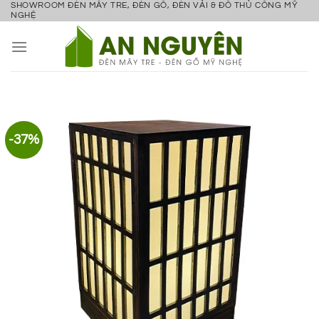
SHOWROOM ĐÈN MÂY TRE, ĐÈN GỖ, ĐÈN VẢI & ĐỒ THỦ CÔNG MỸ
Bỏ
NGHỆ
qua
nội
dung
-37%