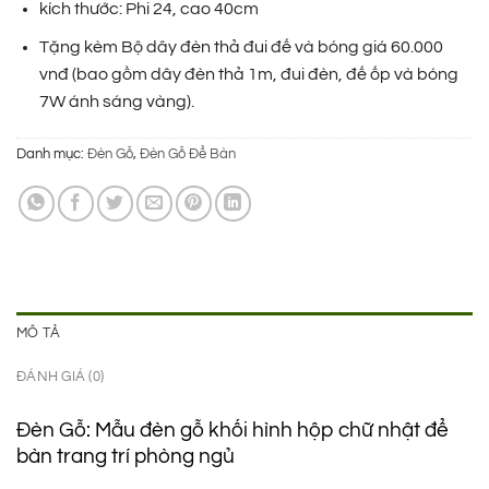
1.250.000 ₫.
là:
kích thước: Phi 24, cao 40cm
790.000 ₫.
Tặng kèm Bộ dây đèn thả đui đế và bóng giá 60.000
vnđ (bao gồm dây đèn thả 1m, đui đèn, đế ốp và bóng
7W ánh sáng vàng).
Danh mục:
Đèn Gỗ
,
Đèn Gỗ Để Bàn
MÔ TẢ
ĐÁNH GIÁ (0)
Đèn Gỗ: Mẫu đèn gỗ khối hình hộp chữ nhật để
bàn trang trí phòng ngủ