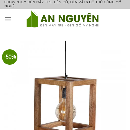
SHOWROOM ĐÈN MÂY TRE, ĐÈN GỖ, ĐÈN VẢI & ĐỒ THỦ CÔNG MỸ
Bỏ
NGHỆ
qua
nội
dung
-50%