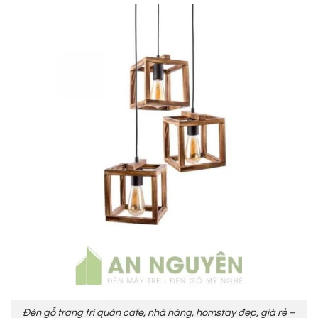
Đèn gỗ trang trí quán cafe, nhà hàng, homstay đẹp, giá rẻ –