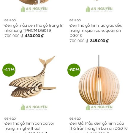
ĐÈN GỖ
ĐÈN GỖ
Đèn gỗ mẫu đèn thả gỗ trang trí
Đèn thả gỗ hình lục giác đều
nhà hàng TPHCM DG019
trang trí quán cafe, quán ăn
DG010
Giá
Giá
700.000
₫
430.000
₫
gốc
hiện
Giá
Giá
700.000
₫
345.000
₫
là:
tại
gốc
hiện
700.000 ₫.
là:
là:
tại
430.000 ₫.
700.000 ₫.
là:
345.000 ₫.
-41%
-60%
ĐÈN GỖ
ĐÈN GỖ
Đèn thả gỗ hình con cá voi
Đèn Gỗ: Mẫu đèn gỗ hình cầu
trang trí nghệ thuật
thả trần trang trí bàn ăn DG016