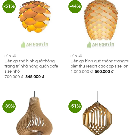
-51%
-44%
ĐÈN GỖ
ĐÈN GỖ
Đèn gỗ thả hình quả thông
Đèn gỗ hình quả thông trang trí
trang trí nhà hàng quán cafe
biệt thự resort cao cấp size lớn
size nhỏ
Giá
Giá
1.000.000
₫
560.000
₫
gốc
hiện
Giá
Giá
700.000
₫
345.000
₫
là:
tại
gốc
hiện
1.000.000 ₫.
là:
là:
tại
560.000 ₫.
700.000 ₫.
là:
345.000 ₫.
-39%
-51%