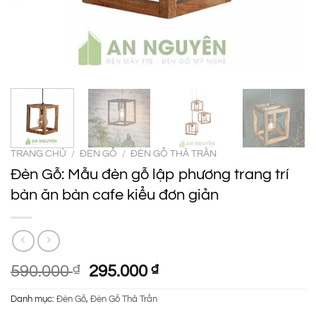
TRANG CHỦ
/
ĐÈN GỖ
/
ĐÈN GỖ THẢ TRẦN
Đèn Gỗ: Mẫu đèn gỗ lập phương trang trí
bàn ăn bàn cafe kiểu đơn giản
Giá
Giá
590.000
₫
295.000
₫
gốc
hiện
Danh mục:
Đèn Gỗ
,
Đèn Gỗ Thả Trần
là:
tại