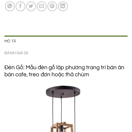
590.000 ₫.
là:
295.000 ₫.
MÔ TẢ
ĐÁNH GIÁ (0)
Đèn Gỗ: Mẫu đèn gỗ lập phương trang trí bàn ăn
bàn cafe, treo đơn hoặc thả chùm