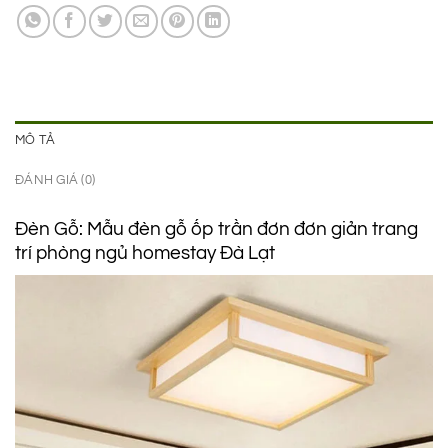
1.450.000 ₫.
là:
750.000 ₫.
MÔ TẢ
ĐÁNH GIÁ (0)
Đèn Gỗ: Mẫu đèn gỗ ốp trần đơn đơn giản trang
trí phòng ngủ homestay Đà Lạt