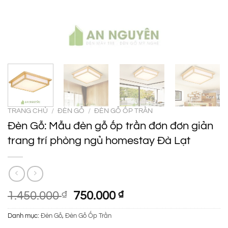
TRANG CHỦ
/
ĐÈN GỖ
/
ĐÈN GỖ ỐP TRẦN
Đèn Gỗ: Mẫu đèn gỗ ốp trần đơn đơn giản
trang trí phòng ngủ homestay Đà Lạt
Giá
Giá
1.450.000
₫
750.000
₫
gốc
hiện
Danh mục:
Đèn Gỗ
,
Đèn Gỗ Ốp Trần
là:
tại