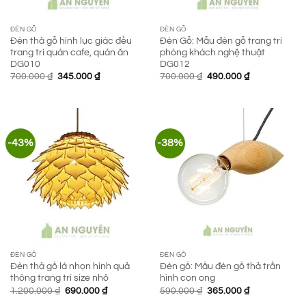
ĐÈN GỖ
ĐÈN GỖ
Đèn thả gỗ hình lục giác đều
Đèn Gỗ: Mẫu đèn gỗ trang trí
trang trí quán cafe, quán ăn
phòng khách nghệ thuật
DG010
DG012
Giá
Giá
Giá
Giá
700.000
₫
345.000
₫
700.000
₫
490.000
₫
gốc
hiện
gốc
hiện
là:
tại
là:
tại
700.000 ₫.
là:
700.000 ₫.
là:
345.000 ₫.
490.000 ₫.
-43%
-38%
ĐÈN GỖ
ĐÈN GỖ
Đèn thả gỗ lá nhọn hình quả
Đèn gỗ: Mẫu đèn gỗ thả trần
thông trang trí size nhỏ
hình con ong
Giá
Giá
Giá
Giá
1.200.000
₫
690.000
₫
590.000
₫
365.000
₫
gốc
hiện
gốc
hiện