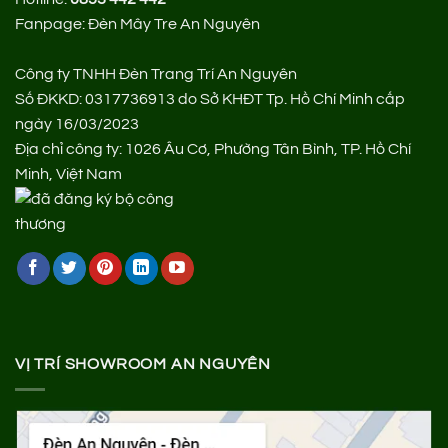
Fanpage:
Đèn Mây Tre An Nguyên
Công ty TNHH Đèn Trang Trí An Nguyên
Số ĐKKD: 0317736913 do Sở KHĐT Tp. Hồ Chí Minh cấp
ngày 16/03/2023
Địa chỉ công ty: 1026 Âu Cơ, Phường Tân Bình, TP. Hồ Chí
Minh, Việt Nam
VỊ TRÍ SHOWROOM AN NGUYÊN