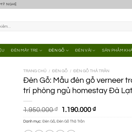
 MỸ NGHỆ
IỆU
ĐÈN MÂY TRE
ĐÈN GỖ
ĐÈN VẢI
SẢN PHẨM KH
TRANG CHỦ
/
ĐÈN GỖ
/
ĐÈN GỖ THẢ TRẦN
Đèn Gỗ: Mẫu đèn gỗ verneer t
trí phòng ngủ homestay Đà Lạ
Giá
Giá
1.950.000
₫
1.190.000
₫
gốc
hiện
Danh mục:
Đèn Gỗ
,
Đèn Gỗ Thả Trần
là:
tại
1.950.000 ₫.
là: