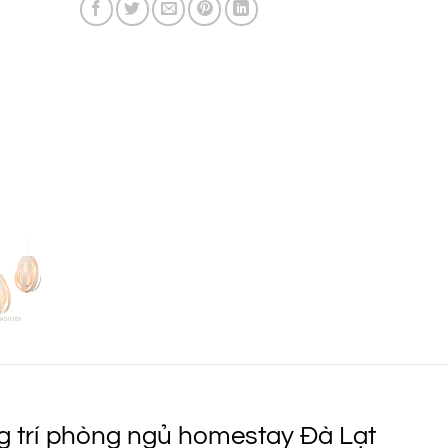
1.190.000 ₫
g trí phòng ngủ homestay Đà Lạt