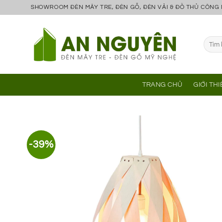
Bỏ
SHOWROOM ĐÈN MÂY TRE, ĐÈN GỖ, ĐÈN VẢI & ĐỒ THỦ CÔNG
qua
nội
Tìm
dung
kiếm:
TRANG CHỦ
GIỚI TH
-39%