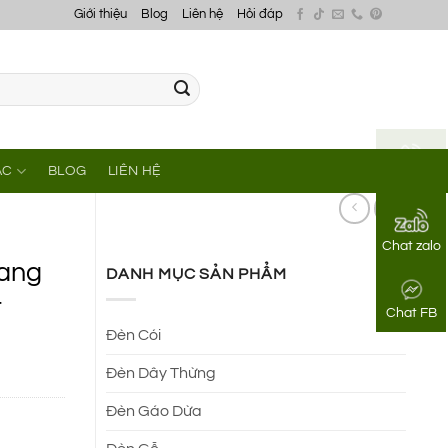
Giới thiệu
Blog
Liên hệ
Hỏi đáp
ÁC
BLOG
LIÊN HỆ
Gọi điện
Chat zalo
rang
DANH MỤC SẢN PHẨM
t
Chat FB
Đèn Cói
Đèn Dây Thừng
Đèn Gáo Dừa