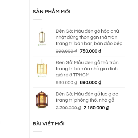
SẢN PHẨM MỚI
Đèn Gỗ: Mẫu đèn gỗ hộp chữ
nhật đứng thon gọn thả trần
trang trí bàn bar, bàn đảo bếp
Giá
Giá
990.000
₫
750.000
₫
gốc
hiện
Đèn Gỗ: Mẫu đèn gỗ thả trần
là:
tại
trang trí bàn ăn nhỏ gia đình
990.000 ₫.
là:
giá rẻ ở TPHCM
750.000 ₫.
Giá
Giá
930.000
₫
690.000
₫
gốc
hiện
Đèn Gỗ: Mẫu đèn gỗ lục giác
là:
tại
trang trí phòng thờ, nhà gỗ
930.000 ₫.
là:
Giá
Giá
2.790.000
₫
2.150.000
₫
690.000 ₫.
gốc
hiện
là:
tại
BÀI VIẾT MỚI
2.790.000 ₫.
là:
2.150.000 ₫.