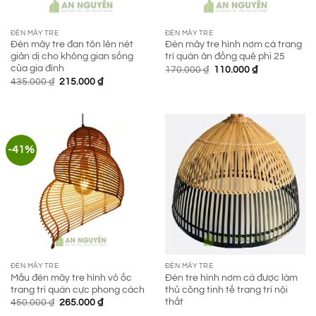
ĐÈN MÂY TRE
ĐÈN MÂY TRE
Đèn mây tre đan tôn lên nét
Đèn mây tre hình nơm cá trang
giản dị cho không gian sống
trí quán ăn đồng quê phi 25
của gia đình
Giá
Giá
170.000
₫
110.000
₫
gốc
hiện
Giá
Giá
435.000
₫
215.000
₫
là:
tại
gốc
hiện
170.000 ₫.
là:
là:
tại
110.000 ₫.
435.000 ₫.
là:
215.000 ₫.
-41%
ĐÈN MÂY TRE
ĐÈN MÂY TRE
Mẫu đèn mây tre hình vỏ ốc
Đèn tre hình nơm cá được làm
trang trí quán cực phong cách
thủ công tinh tế trang trí nội
thất
Giá
Giá
450.000
₫
265.000
₫
gốc
hiện