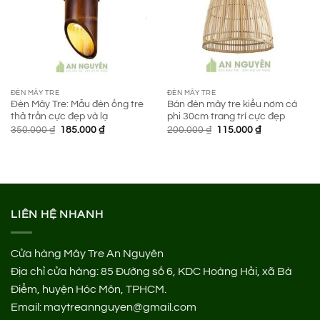
ĐÈN MÂY TRE
ĐÈN MÂY TRE
Đèn Mây Tre: Mẫu đèn ống tre
Bán đèn mây tre kiểu nơm cá
thả trần cực đẹp và lạ
phi 30cm trang trí cực đẹp
Giá
Giá
Giá
Giá
350.000
₫
185.000
₫
200.000
₫
115.000
₫
gốc
hiện
gốc
hiện
là:
tại
là:
tại
350.000 ₫.
là:
200.000 ₫.
là:
185.000 ₫.
115.000 ₫.
LIÊN HỆ NHANH
Cửa hàng Mây Tre An Nguyên
Địa chỉ cửa hàng:
85 Đường số 6, KDC Hoàng Hải, xã Bà
Điểm, huyện Hóc Môn, TPHCM.
Email: maytreannguyen@gmail.com