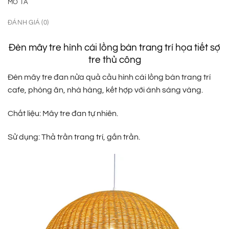
MÔ TẢ
ĐÁNH GIÁ (0)
Đèn mây tre hình cái lồng bàn trang trí họa tiết sợ
tre thủ công
Đèn mây tre đan nửa quả cầu hình cái lồng bàn trang trí
cafe, phòng ăn, nhà hàng, kết hợp với ánh sáng vàng.
Chất liệu: Mây tre đan tự nhiên.
Sử dụng: Thả trần trang trí, gắn trần.