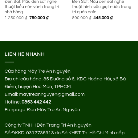
Đèn Sắt: Mẫu đèn sắt nghệ
Đèn Sắt: Mẫu đèn sắt nghệ
thuật kiểu nón vành trang trí
thuật hình kiểu giọt nước trang
nhà hàng
trí quán cafe
Giá
Giá
Giá
Giá
1.250.000
₫
750.000
₫
890.000
₫
445.000
₫
gốc
hiện
gốc
hiện
là:
tại
là:
tại
1.250.000 ₫.
là:
890.000 ₫.
là:
750.000 ₫.
445.000 ₫.
LIÊN HỆ NHANH
Cửa hàng Mây Tre An Nguyên
Địa chỉ cửa hàng:
85 Đường số 6, KDC Hoàng Hải, xã Bà
Điểm, huyện Hóc Môn, TPHCM.
Email: maytreannguyen@gmail.com
Hotline:
0853 442 442
Fanpage:
Đèn Mây Tre An Nguyên
Công ty TNHH Đèn Trang Trí An Nguyên
Số ĐKKD: 0317736913 do Sở KHĐT Tp. Hồ Chí Minh cấp