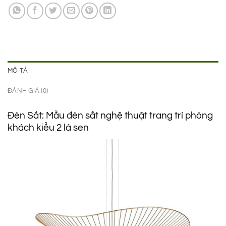
1.250.000 ₫.
là:
850.000 ₫.
MÔ TẢ
ĐÁNH GIÁ (0)
Đèn Sắt: Mẫu đèn sắt nghệ thuật trang trí phòng
khách kiểu 2 lá sen