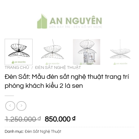
TRANG CHỦ
/
ĐÈN SẮT NGHỆ THUẬT
Đèn Sắt: Mẫu đèn sắt nghệ thuật trang trí
phòng khách kiểu 2 lá sen
Giá
Giá
1.250.000
₫
850.000
₫
gốc
hiện
Danh mục:
Đèn Sắt Nghệ Thuật
là:
tại