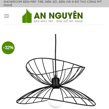
SHOWROOM ĐÈN MÂY TRE, ĐÈN GỖ, ĐÈN VẢI & ĐỒ THỦ CÔNG MỸ
Bỏ
NGHỆ
qua
nội
dung
-32%