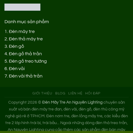
Danh mục sản phẩm
1.
Đèn mây tre
2.
Đèn thả mây tre
3.
Đèn gỗ
4.
Đèn gỗ thả trần
5.
Đèn gỗ treo tường
6.
Đèn vải
7.
Đèn vải thả trần
GIỚI THIỆU
BLOG
LIÊN HỆ
HỎI ĐÁP
Copyright 2026 ©
Đèn Mây Tre An Nguyên Lighting
chuyên sản
xuất và bán đèn mây tre đan, đèn vải, đèn gỗ, đèn thủ công mỹ
nghệ giá rẻ ở TPHCM. Đèn nơm tre, đèn lồng mây tre, các kiểu đèn
tre 2 lớp hình trái bí, trái bầu... Ngoài những dòng đèn thả treo trần,
An Nguyên Lighting cung cấp thêm các sản phẩm đèn bàn mây