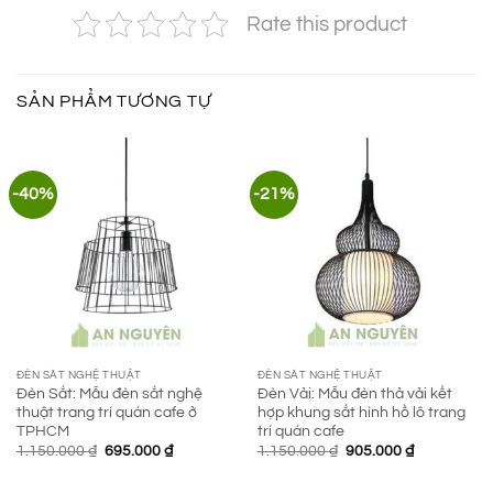
Rate this product
SẢN PHẨM TƯƠNG TỰ
-40%
-21%
ĐÈN SẮT NGHỆ THUẬT
ĐÈN SẮT NGHỆ THUẬT
Đèn Sắt: Mẫu đèn sắt nghệ
Đèn Vải: Mẫu đèn thả vải kết
thuật trang trí quán cafe ở
hợp khung sắt hình hồ lô trang
TPHCM
trí quán cafe
Giá
Giá
Giá
Giá
1.150.000
₫
695.000
₫
1.150.000
₫
905.000
₫
gốc
hiện
gốc
hiện
là:
tại
là:
tại
1.150.000 ₫.
là:
1.150.000 ₫.
là: