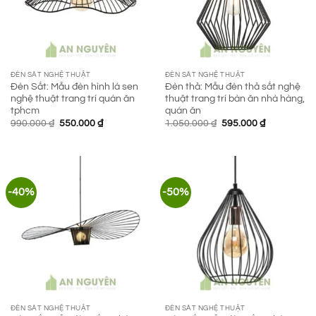
ĐÈN SẮT NGHỆ THUẬT
ĐÈN SẮT NGHỆ THUẬT
Đèn Sắt: Mẫu đèn hình lá sen
Đèn thả: Mẫu đèn thả sắt nghệ
nghệ thuật trang trí quán ăn
thuật trang trí bàn ăn nhà hàng,
tphcm
quán ăn
Giá
Giá
Giá
Giá
990.000
₫
550.000
₫
1.050.000
₫
595.000
₫
gốc
hiện
gốc
hiện
là:
tại
là:
tại
990.000 ₫.
là:
1.050.000 ₫.
là:
550.000 ₫.
595.000 ₫.
-40%
-50%
ĐÈN SẮT NGHỆ THUẬT
ĐÈN SẮT NGHỆ THUẬT