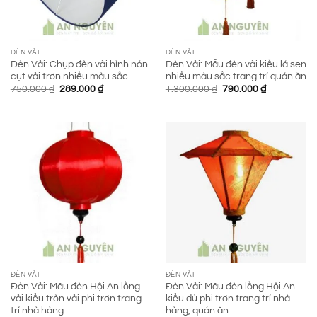
ĐÈN VẢI
ĐÈN VẢI
Đèn Vải: Chụp đèn vải hình nón
Đèn Vải: Mẫu đèn vải kiểu lá sen
cụt vải trơn nhiều màu sắc
nhiều màu sắc trang trí quán ăn
Giá
Giá
Giá
Giá
750.000
₫
289.000
₫
1.300.000
₫
790.000
₫
gốc
hiện
gốc
hiện
là:
tại
là:
tại
750.000 ₫.
là:
1.300.000 ₫.
là:
289.000 ₫.
790.000 ₫.
ĐÈN VẢI
ĐÈN VẢI
Đèn Vải: Mẫu đèn Hội An lồng
Đèn Vải: Mẫu đèn lồng Hội An
vải kiểu tròn vải phi trơn trang
kiểu dù phi trơn trang trí nhà
trí nhà hàng
hàng, quán ăn