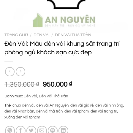
TRANG CHỦ
/
ĐÈN VẢI
/
ĐÈN VẢI THẢ TRẦN
Đèn Vải: Mẫu đèn vải khung sắt trang trí
phòng ngủ khách sạn cực đẹp
Giá
Giá
1.350.000
₫
950.000
₫
gốc
hiện
Danh mục:
Đèn Vải
,
Đèn Vải Thả Trần
là:
tại
1.350.000 ₫.
là:
Thẻ:
chụp đèn vải
,
đèn vải An Nguyên
,
đèn vải giá rẻ
,
đèn vải hình ống
,
950.000 ₫.
đèn vải Nhật bản
,
đèn vải thả trần
,
đèn vải tphcm
,
đèn vải trang trí
,
xưởng đèn vải tphcm