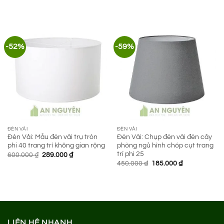
-52%
-59%
ĐÈN VẢI
ĐÈN VẢI
Đèn Vải: Mẫu đèn vải trụ tròn
Đèn Vải: Chụp đèn vải đèn cây
phi 40 trang trí không gian rộng
phòng ngủ hình chóp cụt trang
trí phi 25
Giá
Giá
600.000
₫
289.000
₫
gốc
hiện
Giá
Giá
450.000
₫
185.000
₫
là:
tại
gốc
hiện
600.000 ₫.
là:
là:
tại
289.000 ₫.
450.000 ₫.
là:
185.000 ₫.
LIÊN HỆ NHANH