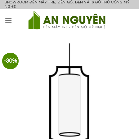
SHOWROOM ĐÈN MÂY TRE, ĐÈN GỖ, ĐÈN VẢI & ĐỒ THỦ CÔNG MỸ
Bỏ
NGHỆ
qua
nội
dung
-30%