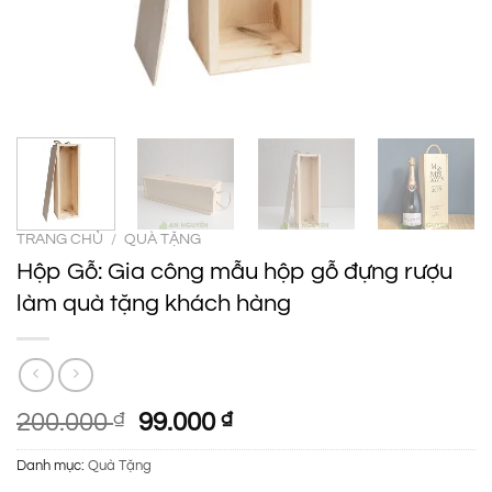
TRANG CHỦ
/
QUÀ TẶNG
Hộp Gỗ: Gia công mẫu hộp gỗ đựng rượu
làm quà tặng khách hàng
Giá
Giá
200.000
₫
99.000
₫
gốc
hiện
Danh mục:
Quà Tặng
là:
tại