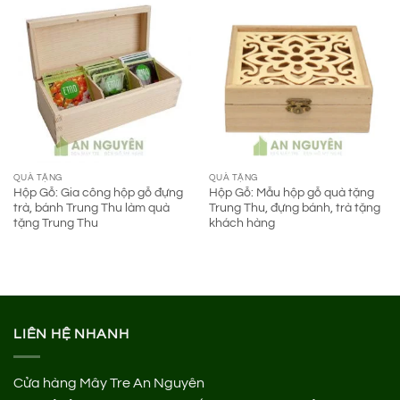
QUÀ TẶNG
QUÀ TẶNG
Hộp Gỗ: Gia công hộp gỗ đựng
Hộp Gỗ: Mẫu hộp gỗ quà tặng
trà, bánh Trung Thu làm quà
Trung Thu, đựng bánh, trà tặng
tặng Trung Thu
khách hàng
LIÊN HỆ NHANH
Cửa hàng Mây Tre An Nguyên