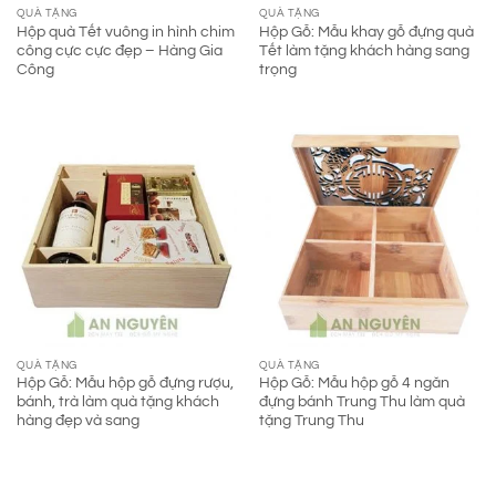
QUÀ TẶNG
QUÀ TẶNG
Hộp quà Tết vuông in hình chim
Hộp Gỗ: Mẫu khay gỗ đựng quà
công cực cực đẹp – Hàng Gia
Tết làm tặng khách hàng sang
Công
trọng
QUÀ TẶNG
QUÀ TẶNG
Hộp Gỗ: Mẫu hộp gỗ đựng rượu,
Hộp Gỗ: Mẫu hộp gỗ 4 ngăn
bánh, trà làm quà tặng khách
đựng bánh Trung Thu làm quà
hàng đẹp và sang
tặng Trung Thu