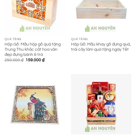
QUÀ TẶNG
QUÀ TẶNG
Hộp Gỗ: Mẫu hộp gỗ quà tặng
Hộp Gỗ: Mẫu khay gỗ đựng quà,
Trung Thu khắc cắt hoa văn
trái cây làm quà tặng ngày Tết
đẹp đựng bánh & trà
Giá
Giá
250.000
₫
159.000
₫
gốc
hiện
là:
tại
250.000 ₫.
là:
159.000 ₫.