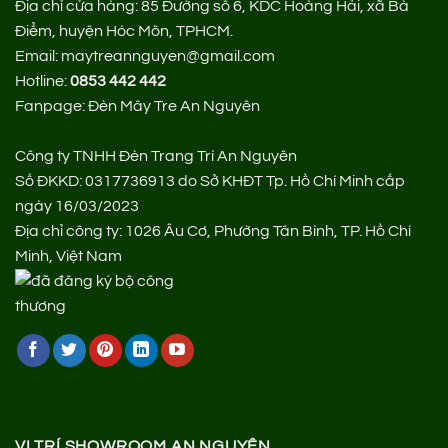
Địa chỉ cửa hàng:
85 Đường số 6, KDC Hoàng Hải, xã Bà
Điểm, huyện Hóc Môn, TPHCM.
Email: maytreannguyen@gmail.com
Hotline:
0853 442 442
Fanpage:
Đèn Mây Tre An Nguyên
Công ty TNHH Đèn Trang Trí An Nguyên
Số ĐKKD: 0317736913 do Sở KHĐT Tp. Hồ Chí Minh cấp
ngày 16/03/2023
Địa chỉ công ty: 1026 Âu Cơ, Phường Tân Bình, TP. Hồ Chí
Minh, Việt Nam
VỊ TRÍ SHOWROOM AN NGUYÊN