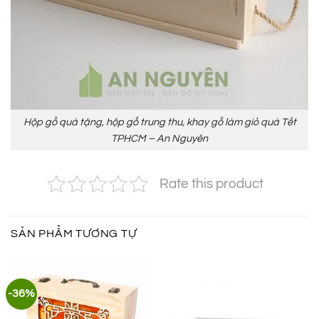
Hộp gỗ quà tặng, hộp gỗ trung thu, khay gỗ làm giỏ quà Tết
TPHCM – An Nguyên
Rate this product
SẢN PHẨM TƯƠNG TỰ
-36%