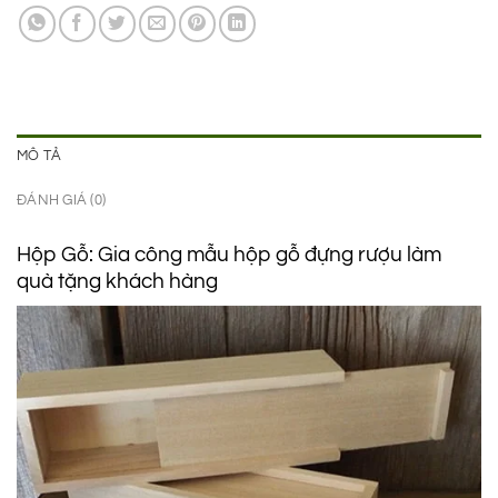
200.000 ₫.
là:
99.000 ₫.
MÔ TẢ
ĐÁNH GIÁ (0)
Hộp Gỗ: Gia công mẫu hộp gỗ đựng rượu làm
quà tặng khách hàng