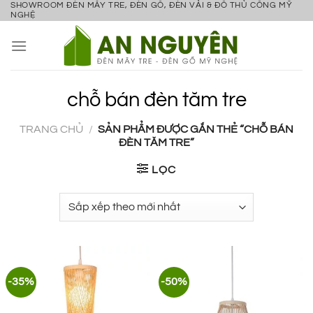
SHOWROOM ĐÈN MÂY TRE, ĐÈN GỖ, ĐÈN VẢI & ĐỒ THỦ CÔNG MỸ
Bỏ
NGHỆ
qua
nội
dung
chỗ bán đèn tăm tre
TRANG CHỦ
/
SẢN PHẨM ĐƯỢC GẮN THẺ “CHỖ BÁN
ĐÈN TĂM TRE”
LỌC
-35%
-50%