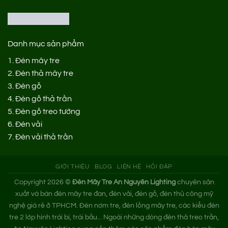
Danh mục sản phẩm
1.
Đèn mây tre
2.
Đèn thả mây tre
3.
Đèn gỗ
4.
Đèn gỗ thả trần
5.
Đèn gỗ treo tường
6.
Đèn vải
7.
Đèn vải thả trần
GIỚI THIỆU
BLOG
LIÊN HỆ
HỎI ĐÁP
Copyright 2026 ©
Đèn Mây Tre An Nguyên Lighting
chuyên sản
xuất và bán đèn mây tre đan, đèn vải, đèn gỗ, đèn thủ công mỹ
nghệ giá rẻ ở TPHCM. Đèn nơm tre, đèn lồng mây tre, các kiểu đèn
tre 2 lớp hình trái bí, trái bầu... Ngoài những dòng đèn thả treo trần,