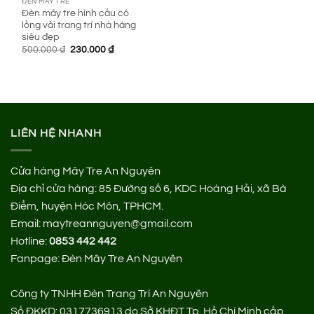
ĐÈN MÂY TRE
Đèn mây tre hình cầu có
lồng vải trang trí nhà hàng
siêu đẹp
Giá
Giá
500.000
₫
230.000
₫
gốc
hiện
là:
tại
500.000 ₫.
là:
230.000 ₫.
LIÊN HỆ NHANH
Cửa hàng Mây Tre An Nguyên
Địa chỉ cửa hàng:
85 Đường số 6, KDC Hoàng Hải, xã Bà
Điểm, huyện Hóc Môn, TPHCM.
Email: maytreannguyen@gmail.com
Hotline:
0853 442 442
Fanpage:
Đèn Mây Tre An Nguyên
Công ty TNHH Đèn Trang Trí An Nguyên
Số ĐKKD: 0317736913 do Sở KHĐT Tp. Hồ Chí Minh cấp