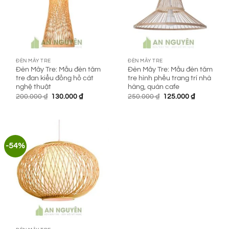
ĐÈN MÂY TRE
ĐÈN MÂY TRE
Đèn Mây Tre: Mẫu đèn tăm
Đèn Mây Tre: Mẫu đèn tăm
tre đan kiểu đồng hồ cát
tre hình phễu trang trí nhà
nghệ thuật
hàng, quán cafe
Giá
Giá
Giá
Giá
200.000
₫
130.000
₫
250.000
₫
125.000
₫
gốc
hiện
gốc
hiện
là:
tại
là:
tại
200.000 ₫.
là:
250.000 ₫.
là:
130.000 ₫.
125.000 ₫.
-54%