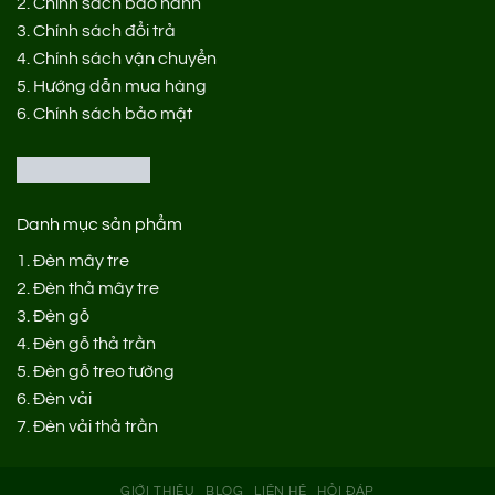
2.
Chính sách bảo hành
3.
Chính sách đổi trả
4.
Chính sách vận chuyển
5.
Hướng dẫn mua hàng
6.
Chính sách bảo mật
Danh mục sản phẩm
1.
Đèn mây tre
2.
Đèn thả mây tre
3.
Đèn gỗ
4.
Đèn gỗ thả trần
5.
Đèn gỗ treo tường
6.
Đèn vải
7.
Đèn vải thả trần
GIỚI THIỆU
BLOG
LIÊN HỆ
HỎI ĐÁP