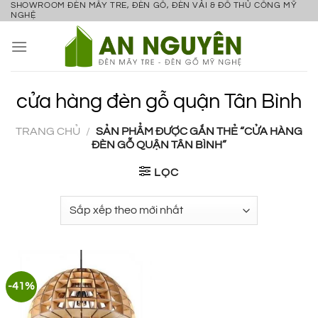
SHOWROOM ĐÈN MÂY TRE, ĐÈN GỖ, ĐÈN VẢI & ĐỒ THỦ CÔNG MỸ
Bỏ
NGHỆ
qua
nội
dung
cửa hàng đèn gỗ quận Tân Bình
TRANG CHỦ
/
SẢN PHẨM ĐƯỢC GẮN THẺ “CỬA HÀNG
ĐÈN GỖ QUẬN TÂN BÌNH”
LỌC
-41%