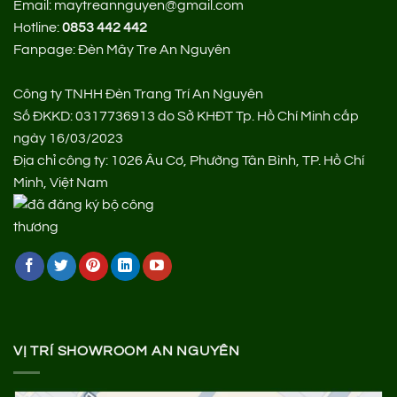
Email: maytreannguyen@gmail.com
Hotline:
0853 442 442
Fanpage:
Đèn Mây Tre An Nguyên
Công ty TNHH Đèn Trang Trí An Nguyên
Số ĐKKD: 0317736913 do Sở KHĐT Tp. Hồ Chí Minh cấp
ngày 16/03/2023
Địa chỉ công ty: 1026 Âu Cơ, Phường Tân Bình, TP. Hồ Chí
Minh, Việt Nam
VỊ TRÍ SHOWROOM AN NGUYÊN