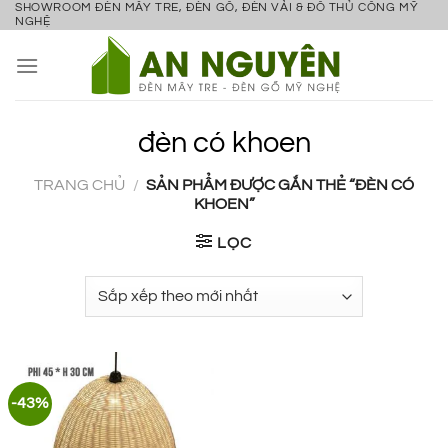
SHOWROOM ĐÈN MÂY TRE, ĐÈN GỖ, ĐÈN VẢI & ĐỒ THỦ CÔNG MỸ
Bỏ
NGHỆ
qua
nội
dung
đèn có khoen
TRANG CHỦ
/
SẢN PHẨM ĐƯỢC GẮN THẺ “ĐÈN CÓ
KHOEN”
LỌC
-43%