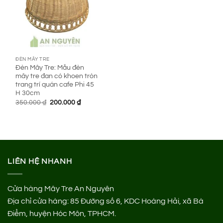
ĐÈN MÂY TRE
Đèn Mây Tre: Mẫu đèn
mây tre đan có khoen tròn
trang trí quán cafe Phi 45
H 30cm
Giá
Giá
350.000
₫
200.000
₫
gốc
hiện
là:
tại
350.000 ₫.
là:
200.000 ₫.
LIÊN HỆ NHANH
Cửa hàng Mây Tre An Nguyên
Địa chỉ cửa hàng:
85 Đường số 6, KDC Hoàng Hải, xã Bà
Điểm, huyện Hóc Môn, TPHCM.