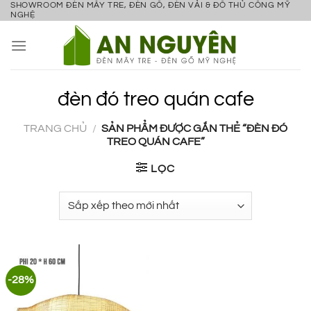
SHOWROOM ĐÈN MÂY TRE, ĐÈN GỖ, ĐÈN VẢI & ĐỒ THỦ CÔNG MỸ
Bỏ
NGHỆ
qua
nội
dung
đèn đó treo quán cafe
TRANG CHỦ
/
SẢN PHẨM ĐƯỢC GẮN THẺ “ĐÈN ĐÓ
TREO QUÁN CAFE”
LỌC
-28%