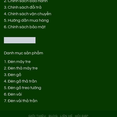
2.
Chính sách bảo hành
3.
Chính sách đổi trả
4.
Chính sách vận chuyển
5.
Hướng dẫn mua hàng
6.
Chính sách bảo mật
Danh mục sản phẩm
1.
Đèn mây tre
2.
Đèn thả mây tre
3.
Đèn gỗ
4.
Đèn gỗ thả trần
5.
Đèn gỗ treo tường
6.
Đèn vải
7.
Đèn vải thả trần
GIỚI THIỆU
BLOG
LIÊN HỆ
HỎI ĐÁP