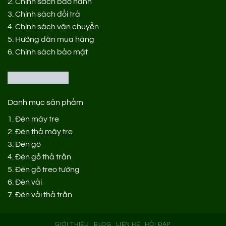
2.
Chính sách bảo hành
3.
Chính sách đổi trả
4.
Chính sách vận chuyển
5.
Hướng dẫn mua hàng
6.
Chính sách bảo mật
Danh mục sản phẩm
1.
Đèn mây tre
2.
Đèn thả mây tre
3.
Đèn gỗ
4.
Đèn gỗ thả trần
5.
Đèn gỗ treo tường
6.
Đèn vải
7.
Đèn vải thả trần
GIỚI THIỆU
BLOG
LIÊN HỆ
HỎI ĐÁP