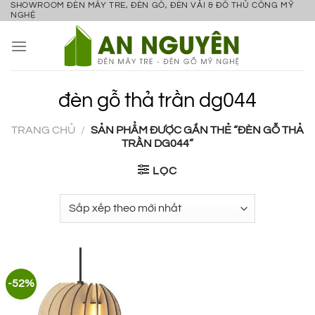
SHOWROOM ĐÈN MÂY TRE, ĐÈN GỖ, ĐÈN VẢI & ĐỒ THỦ CÔNG MỸ
Bỏ
NGHỆ
qua
nội
dung
đèn gỗ thả trần dg044
TRANG CHỦ
/
SẢN PHẨM ĐƯỢC GẮN THẺ “ĐÈN GỖ THẢ
TRẦN DG044”
LỌC
-52%