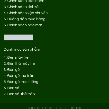
2.
Chính sách bảo hành
3.
Chính sách đổi trả
4.
Chính sách vận chuyển
5.
Hướng dẫn mua hàng
6.
Chính sách bảo mật
Danh mục sản phẩm
1.
Đèn mây tre
2.
Đèn thả mây tre
3.
Đèn gỗ
4.
Đèn gỗ thả trần
5.
Đèn gỗ treo tường
6.
Đèn vải
7.
Đèn vải thả trần
GIỚI THIỆU
BLOG
LIÊN HỆ
HỎI ĐÁP