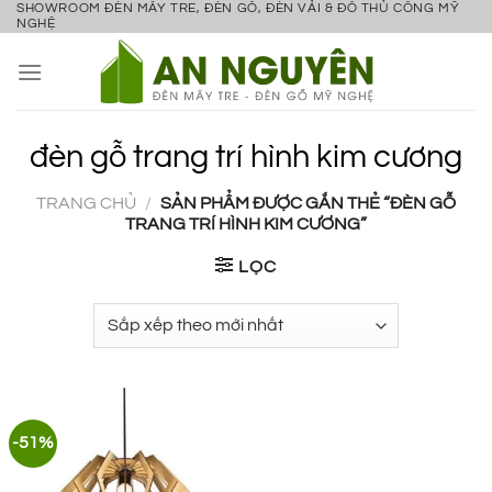
SHOWROOM ĐÈN MÂY TRE, ĐÈN GỖ, ĐÈN VẢI & ĐỒ THỦ CÔNG MỸ
Bỏ
NGHỆ
qua
nội
dung
đèn gỗ trang trí hình kim cương
TRANG CHỦ
/
SẢN PHẨM ĐƯỢC GẮN THẺ “ĐÈN GỖ
TRANG TRÍ HÌNH KIM CƯƠNG”
LỌC
-51%