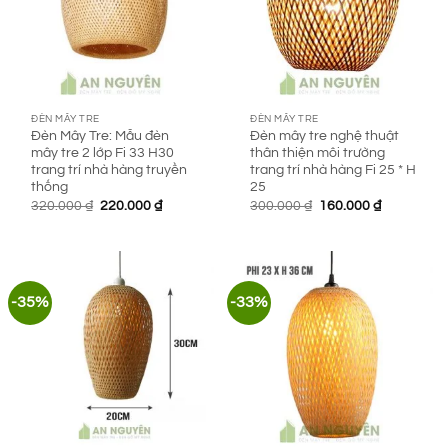
ĐÈN MÂY TRE
ĐÈN MÂY TRE
Đèn Mây Tre: Mẫu đèn
Đèn mây tre nghệ thuật
mây tre 2 lớp Fi 33 H30
thân thiện môi trường
trang trí nhà hàng truyền
trang trí nhà hàng Fi 25 * H
thống
25
Giá
Giá
Giá
Giá
320.000
₫
220.000
₫
300.000
₫
160.000
₫
gốc
hiện
gốc
hiện
là:
tại
là:
tại
320.000 ₫.
là:
300.000 ₫.
là:
220.000 ₫.
160.000 ₫.
-35%
-33%