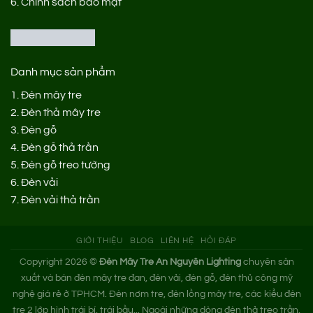
6.
Chính sách bảo mật
Danh mục sản phẩm
1.
Đèn mây tre
2.
Đèn thả mây tre
3.
Đèn gỗ
4.
Đèn gỗ thả trần
5.
Đèn gỗ treo tường
6.
Đèn vải
7.
Đèn vải thả trần
GIỚI THIỆU
BLOG
LIÊN HỆ
HỎI ĐÁP
Copyright 2026 ©
Đèn Mây Tre An Nguyên Lighting
chuyên sản
xuất và bán đèn mây tre đan, đèn vải, đèn gỗ, đèn thủ công mỹ
nghệ giá rẻ ở TPHCM. Đèn nơm tre, đèn lồng mây tre, các kiểu đèn
tre 2 lớp hình trái bí, trái bầu... Ngoài những dòng đèn thả treo trần,