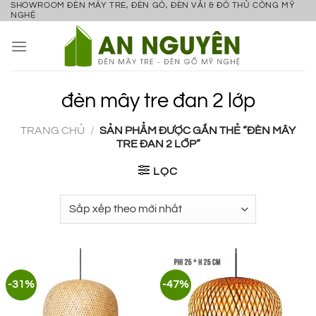
SHOWROOM ĐÈN MÂY TRE, ĐÈN GỖ, ĐÈN VẢI & ĐỒ THỦ CÔNG MỸ
Bỏ
NGHỆ
qua
nội
dung
đèn mây tre đan 2 lớp
TRANG CHỦ
/
SẢN PHẨM ĐƯỢC GẮN THẺ “ĐÈN MÂY
TRE ĐAN 2 LỚP”
LỌC
-31%
-47%