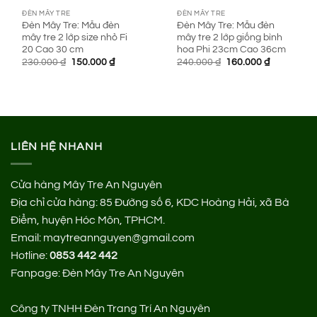
ĐÈN MÂY TRE
ĐÈN MÂY TRE
Đèn Mây Tre: Mẫu đèn
Đèn Mây Tre: Mẫu đèn
mây tre 2 lớp size nhỏ Fi
mây tre 2 lớp giống bình
20 Cao 30 cm
hoa Phi 23cm Cao 36cm
Giá
Giá
Giá
Giá
230.000
₫
150.000
₫
240.000
₫
160.000
₫
gốc
hiện
gốc
hiện
là:
tại
là:
tại
230.000 ₫.
là:
240.000 ₫.
là:
150.000 ₫.
160.000 ₫.
LIÊN HỆ NHANH
Cửa hàng Mây Tre An Nguyên
Địa chỉ cửa hàng:
85 Đường số 6, KDC Hoàng Hải, xã Bà
Điểm, huyện Hóc Môn, TPHCM.
Email: maytreannguyen@gmail.com
Hotline:
0853 442 442
Fanpage:
Đèn Mây Tre An Nguyên
Công ty TNHH Đèn Trang Trí An Nguyên