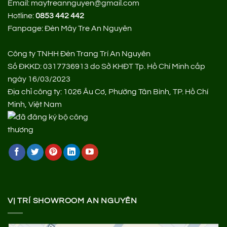
Email: maytreannguyen@gmail.com
Hotline:
0853 442 442
Fanpage:
Đèn Mây Tre An Nguyên
Công ty TNHH Đèn Trang Trí An Nguyên
Số ĐKKD: 0317736913 do Sở KHĐT Tp. Hồ Chí Minh cấp
ngày 16/03/2023
Địa chỉ công ty: 1026 Âu Cơ, Phường Tân Bình, TP. Hồ Chí
Minh, Việt Nam
VỊ TRÍ SHOWROOM AN NGUYÊN