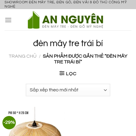
SHOWROOM ĐÈN MÂY TRE, ĐÈN GỖ, ĐÈN VẢI & ĐỒ THỦ CÔNG MỸ
Bỏ
NGHỆ
qua
nội
dung
đèn mây tre trái bí
TRANG CHỦ
/
SẢN PHẨM ĐƯỢC GẮN THẺ “ĐÈN MÂY
TRE TRÁI BÍ”
LỌC
-29%