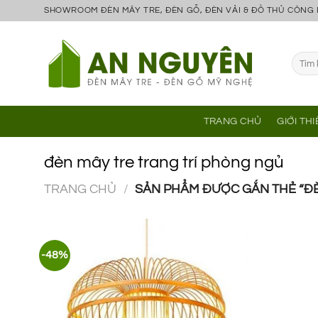
Bỏ
SHOWROOM ĐÈN MÂY TRE, ĐÈN GỖ, ĐÈN VẢI & ĐỒ THỦ CÔNG
qua
nội
Tìm
dung
kiếm:
TRANG CHỦ
GIỚI TH
đèn mây tre trang trí phòng ngủ
TRANG CHỦ
/
SẢN PHẨM ĐƯỢC GẮN THẺ “ĐÈ
-48%