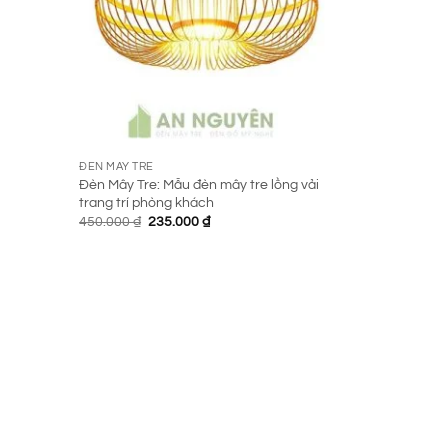
ĐÈN MÂY TRE
Đèn Mây Tre: Mẫu đèn mây tre lồng vải
trang trí phòng khách
Giá
Giá
450.000
₫
235.000
₫
gốc
hiện
là:
tại
450.000 ₫.
là:
235.000 ₫.