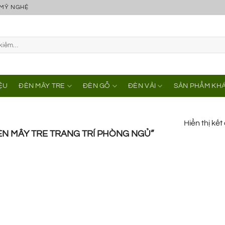
 MỸ NGHỆ
IỆU
ĐÈN MÂY TRE
ĐÈN GỖ
ĐÈN VẢI
SẢN PHẨM KH
Hiển thị kế
N MÂY TRE TRANG TRÍ PHÒNG NGỦ”