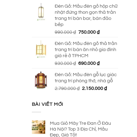
Đèn Gỗ: Mẫu đèn gỗ hộp chữ
nhật đứng thon gọn thả trần
trang trí bàn bar, bàn đảo
bếp
Giá
Giá
990.000
₫
750.000
₫
gốc
hiện
Đèn Gỗ: Mẫu đèn gỗ thả trần
là:
tại
trang trí bàn ăn nhỏ gia đình
990.000 ₫.
là:
giá rẻ ở TPHCM
750.000 ₫.
Giá
Giá
930.000
₫
690.000
₫
gốc
hiện
Đèn Gỗ: Mẫu đèn gỗ lục giác
là:
tại
trang trí phòng thờ, nhà gỗ
930.000 ₫.
là:
Giá
Giá
2.790.000
₫
2.150.000
₫
690.000 ₫.
gốc
hiện
là:
tại
BÀI VIẾT MỚI
2.790.000 ₫.
là:
2.150.000 ₫.
Mua Giỏ Mây Tre Đan Ở Đâu
Hà Nội? Top 3 Địa Chỉ, Mẫu
Đẹp, Giá Tốt