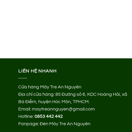
LIÊN HỆ NHANH
Cửa hàng Mây Tre An Nguyên
Địa chỉ cửa hàng:
85 Đường số 6, KDC Hoàng Hải, xã
Bà Điểm, huyện Hóc Môn, TPHCM.
Email: maytreannguyen@gmail.com
Hotline:
0853 442 442
Fanpage:
Đèn Mây Tre An Nguyên