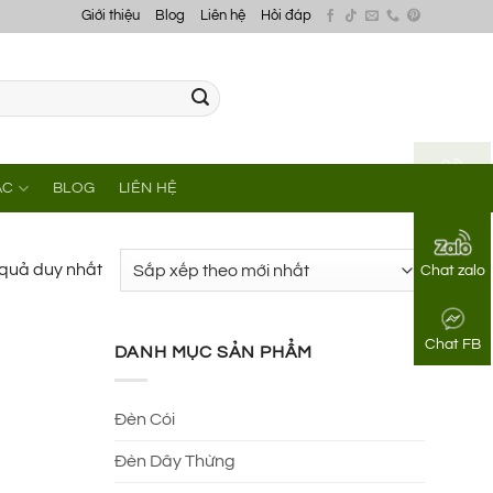
Giới thiệu
Blog
Liên hệ
Hỏi đáp
ÁC
BLOG
LIÊN HỆ
Gọi điện
t quả duy nhất
Chat zalo
Chat FB
DANH MỤC SẢN PHẨM
Đèn Cói
Đèn Dây Thừng