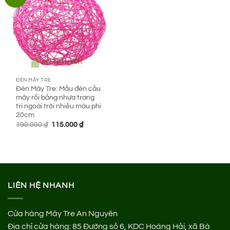
ĐÈN MÂY TRE
Đèn Mây Tre: Mẫu đèn cầu
mây rối bằng nhựa trang
trí ngoài trời nhiều màu phi
20cm
Giá
Giá
190.000
₫
115.000
₫
gốc
hiện
là:
tại
190.000 ₫.
là:
115.000 ₫.
LIÊN HỆ NHANH
Cửa hàng Mây Tre An Nguyên
Địa chỉ cửa hàng:
85 Đường số 6, KDC Hoàng Hải, xã Bà