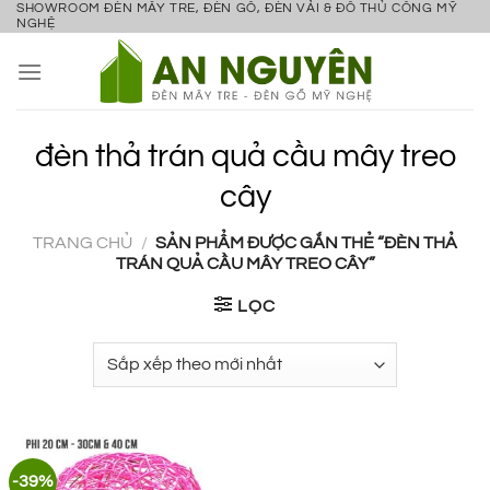
SHOWROOM ĐÈN MÂY TRE, ĐÈN GỖ, ĐÈN VẢI & ĐỒ THỦ CÔNG MỸ
Bỏ
NGHỆ
qua
nội
dung
đèn thả trán quả cầu mây treo
cây
TRANG CHỦ
/
SẢN PHẨM ĐƯỢC GẮN THẺ “ĐÈN THẢ
TRÁN QUẢ CẦU MÂY TREO CÂY”
LỌC
-39%