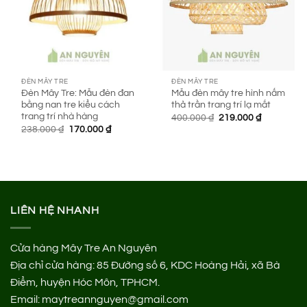
ĐÈN MÂY TRE
ĐÈN MÂY TRE
Đèn Mây Tre: Mẫu đèn đan
Mẫu đèn mây tre hình nấm
bằng nan tre kiểu cách
thả trần trang trí lạ mắt
trang trí nhà hàng
Giá
Giá
400.000
₫
219.000
₫
gốc
hiện
Giá
Giá
238.000
₫
170.000
₫
là:
tại
gốc
hiện
400.000 ₫.
là:
là:
tại
219.000 ₫.
238.000 ₫.
là:
170.000 ₫.
LIÊN HỆ NHANH
Cửa hàng Mây Tre An Nguyên
Địa chỉ cửa hàng:
85 Đường số 6, KDC Hoàng Hải, xã Bà
Điểm, huyện Hóc Môn, TPHCM.
Email: maytreannguyen@gmail.com