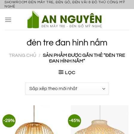
SHOWROOM ĐÈN MÂY TRE, ĐÈN GỖ, ĐÈN VẢI & ĐỒ THỦ CÔNG MỸ
Bỏ
NGHỆ
qua
nội
dung
đèn tre đan hình nấm
TRANG CHỦ
/
SẢN PHẨM ĐƯỢC GẮN THẺ “ĐÈN TRE
ĐAN HÌNH NẤM”
LỌC
-29%
-45%