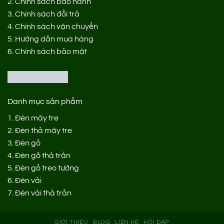
2.
Chính sách bảo hành
3.
Chính sách đổi trả
4.
Chính sách vận chuyển
5.
Hướng dẫn mua hàng
6.
Chính sách bảo mật
Danh mục sản phẩm
1.
Đèn mây tre
2.
Đèn thả mây tre
3.
Đèn gỗ
4.
Đèn gỗ thả trần
5.
Đèn gỗ treo tường
6.
Đèn vải
7.
Đèn vải thả trần
GIỚI THIỆU
BLOG
LIÊN HỆ
HỎI ĐÁP