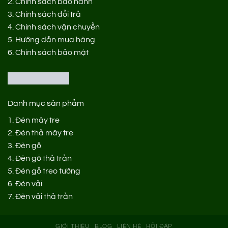
2.
Chính sách bảo hành
3.
Chính sách đổi trả
4.
Chính sách vận chuyển
5.
Hướng dẫn mua hàng
6.
Chính sách bảo mật
Danh mục sản phẩm
1.
Đèn mây tre
2.
Đèn thả mây tre
3.
Đèn gỗ
4.
Đèn gỗ thả trần
5.
Đèn gỗ treo tường
6.
Đèn vải
7.
Đèn vải thả trần
GIỚI THIỆU
BLOG
LIÊN HỆ
HỎI ĐÁP