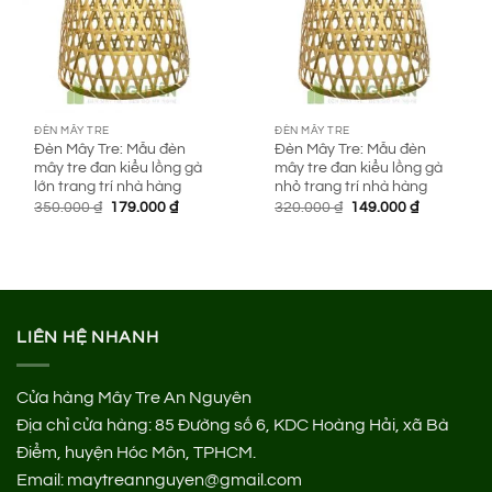
ĐÈN MÂY TRE
ĐÈN MÂY TRE
Đèn Mây Tre: Mẫu đèn
Đèn Mây Tre: Mẫu đèn
mây tre đan kiểu lồng gà
mây tre đan kiểu lồng gà
lớn trang trí nhà hàng
nhỏ trang trí nhà hàng
Giá
Giá
Giá
Giá
350.000
₫
179.000
₫
320.000
₫
149.000
₫
gốc
hiện
gốc
hiện
là:
tại
là:
tại
350.000 ₫.
là:
320.000 ₫.
là:
179.000 ₫.
149.000 ₫.
LIÊN HỆ NHANH
Cửa hàng Mây Tre An Nguyên
Địa chỉ cửa hàng:
85 Đường số 6, KDC Hoàng Hải, xã Bà
Điểm, huyện Hóc Môn, TPHCM.
Email: maytreannguyen@gmail.com