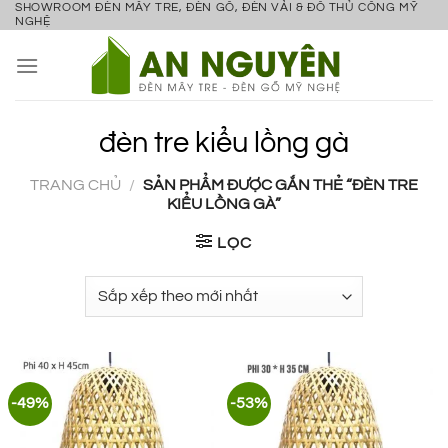
SHOWROOM ĐÈN MÂY TRE, ĐÈN GỖ, ĐÈN VẢI & ĐỒ THỦ CÔNG MỸ
Bỏ
NGHỆ
qua
nội
dung
đèn tre kiểu lồng gà
TRANG CHỦ
/
SẢN PHẨM ĐƯỢC GẮN THẺ “ĐÈN TRE
KIỂU LỒNG GÀ”
LỌC
-49%
-53%