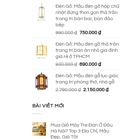
Đèn Gỗ: Mẫu đèn gỗ hộp chữ
nhật đứng thon gọn thả trần
trang trí bàn bar, bàn đảo
bếp
Giá
Giá
990.000
₫
750.000
₫
gốc
hiện
Đèn Gỗ: Mẫu đèn gỗ thả trần
là:
tại
trang trí bàn ăn nhỏ gia đình
990.000 ₫.
là:
giá rẻ ở TPHCM
750.000 ₫.
Giá
Giá
930.000
₫
690.000
₫
gốc
hiện
Đèn Gỗ: Mẫu đèn gỗ lục giác
là:
tại
trang trí phòng thờ, nhà gỗ
930.000 ₫.
là:
Giá
Giá
2.790.000
₫
2.150.000
₫
690.000 ₫.
gốc
hiện
là:
tại
BÀI VIẾT MỚI
2.790.000 ₫.
là:
2.150.000 ₫.
Mua Giỏ Mây Tre Đan Ở Đâu
Hà Nội? Top 3 Địa Chỉ, Mẫu
Đẹp, Giá Tốt