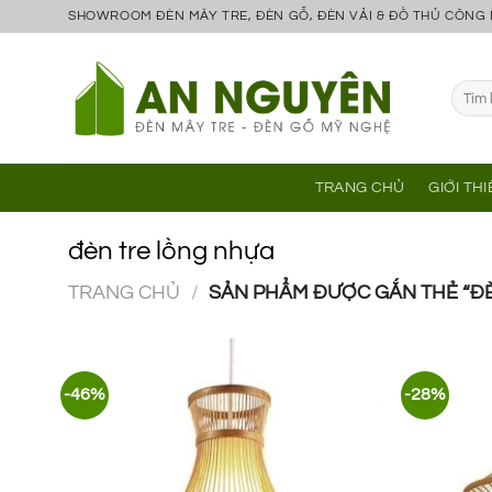
Bỏ
SHOWROOM ĐÈN MÂY TRE, ĐÈN GỖ, ĐÈN VẢI & ĐỒ THỦ CÔNG
qua
nội
Tìm
dung
kiếm:
TRANG CHỦ
GIỚI TH
đèn tre lồng nhựa
TRANG CHỦ
/
SẢN PHẨM ĐƯỢC GẮN THẺ “Đ
-46%
-28%