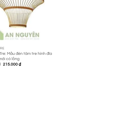
TRE
re: Mẫu đèn tăm tre hình đĩa
mới có lồng
Giá
Giá
₫
215.000
₫
gốc
hiện
là:
tại
300.000 ₫.
là:
215.000 ₫.