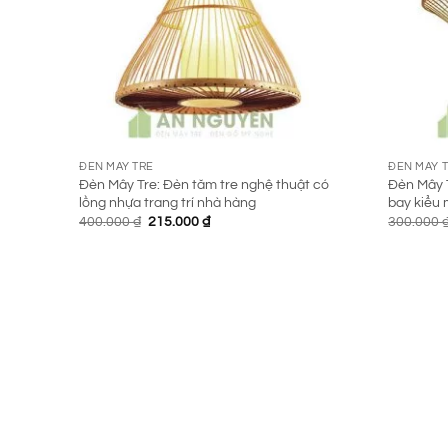
ĐÈN MÂY TRE
ĐÈN MÂY 
Đèn Mây Tre: Đèn tăm tre nghệ thuật có
Đèn Mây T
lồng nhựa trang trí nhà hàng
bay kiểu 
Giá
Giá
400.000
₫
215.000
₫
300.000
gốc
hiện
là:
tại
400.000 ₫.
là:
215.000 ₫.