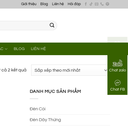
Giới thiệu
Blog
Liên hệ
Hỏi đáp
ÁC
BLOG
LIÊN HỆ
Gọi điện
Đã
t cả 2 kết quả
Chat zalo
sắp
xếp
Chat FB
theo
DANH MỤC SẢN PHẨM
mới
nhất
Đèn Cói
Đèn Dây Thừng