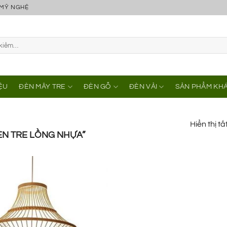
 MỸ NGHỆ
IỆU
ĐÈN MÂY TRE
ĐÈN GỖ
ĐÈN VẢI
SẢN PHẨM KH
Hiển thị tấ
ÈN TRE LỒNG NHỰA”