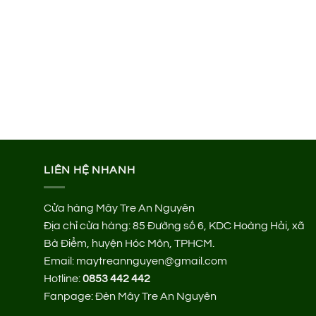
LIÊN HỆ NHANH
Cửa hàng Mây Tre An Nguyên
Địa chỉ cửa hàng:
85 Đường số 6, KDC Hoàng Hải, xã
Bà Điểm, huyện Hóc Môn, TPHCM.
Email: maytreannguyen@gmail.com
Hotline:
0853 442 442
Fanpage:
Đèn Mây Tre An Nguyên