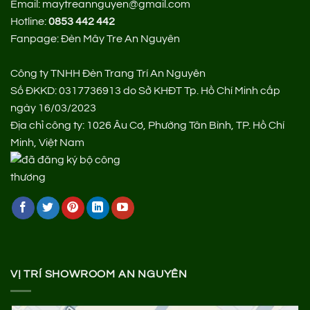
Email: maytreannguyen@gmail.com
Hotline:
0853 442 442
Fanpage:
Đèn Mây Tre An Nguyên
Công ty TNHH Đèn Trang Trí An Nguyên
Số ĐKKD: 0317736913 do Sở KHĐT Tp. Hồ Chí Minh cấp
ngày 16/03/2023
Địa chỉ công ty: 1026 Âu Cơ, Phường Tân Bình, TP. Hồ Chí
Minh, Việt Nam
VỊ TRÍ SHOWROOM AN NGUYÊN