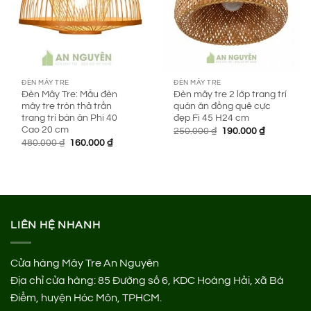
ĐÈN MÂY TRE
ĐÈN MÂY TRE
Đèn Mây Tre: Mẫu đèn
Đèn mây tre 2 lớp trang trí
mây tre tròn thả trần
quán ăn đồng quê cực
trang trí bàn ăn Phi 40
đẹp Fi 45 H24 cm
Cao 20 cm
Giá
Giá
250.000
₫
190.000
₫
gốc
hiện
Giá
Giá
480.000
₫
160.000
₫
là:
tại
gốc
hiện
250.000 ₫.
là:
là:
tại
190.000 ₫.
480.000 ₫.
là:
160.000 ₫.
LIÊN HỆ NHANH
Cửa hàng Mây Tre An Nguyên
Địa chỉ cửa hàng:
85 Đường số 6, KDC Hoàng Hải, xã Bà
Điểm, huyện Hóc Môn, TPHCM.