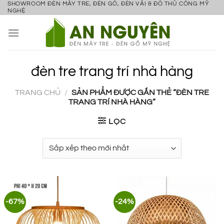
SHOWROOM ĐÈN MÂY TRE, ĐÈN GỖ, ĐÈN VẢI & ĐỒ THỦ CÔNG MỸ
Bỏ
NGHỆ
qua
nội
dung
đèn tre trang trí nhà hàng
TRANG CHỦ
/
SẢN PHẨM ĐƯỢC GẮN THẺ “ĐÈN TRE
TRANG TRÍ NHÀ HÀNG”
LỌC
-67%
-24%