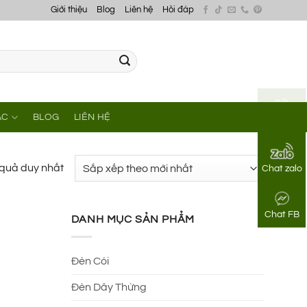
Giới thiệu
Blog
Liên hệ
Hỏi đáp
ÁC
BLOG
LIÊN HỆ
Gọi điện
t quả duy nhất
Chat zalo
Chat FB
DANH MỤC SẢN PHẨM
Đèn Cói
Đèn Dây Thừng