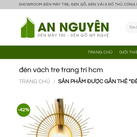
Bỏ
SHOWROOM ĐÈN MÂY TRE, ĐÈN GỖ, ĐÈN VẢI & ĐỒ THỦ CÔNG
qua
nội
Tìm
dung
kiếm:
TRANG CHỦ
GIỚI TH
đèn vách tre trang trí hcm
TRANG CHỦ
/
SẢN PHẨM ĐƯỢC GẮN THẺ “ĐÈ
-42%