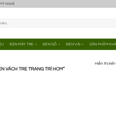
 MỸ NGHỆ
IỆU
ĐÈN MÂY TRE
ĐÈN GỖ
ĐÈN VẢI
SẢN PHẨM KH
Hiển thị kế
N VÁCH TRE TRANG TRÍ HCM”