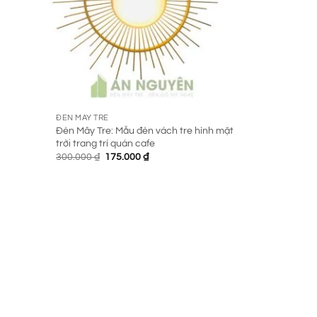
ĐÈN MÂY TRE
Đèn Mây Tre: Mẫu đèn vách tre hình mặt
trời trang trí quán cafe
Giá
Giá
300.000
₫
175.000
₫
gốc
hiện
là:
tại
300.000 ₫.
là:
175.000 ₫.