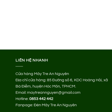
LIÊN HỆ NHANH
Cửa hàng Mây Tre An Nguyên
Địa chỉ cửa hàng:
85 Đường số 6, KDC Hoàng Hải, xã
Bà Điểm, huyện Hóc Môn, TPHCM.
Email: maytreannguyen@gmail.com
Hotline:
0853 442 442
Fanpage:
Đèn Mây Tre An Nguyên