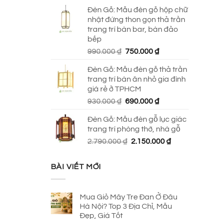
Đèn Gỗ: Mẫu đèn gỗ hộp chữ
nhật đứng thon gọn thả trần
trang trí bàn bar, bàn đảo
bếp
Giá
Giá
990.000
₫
750.000
₫
gốc
hiện
Đèn Gỗ: Mẫu đèn gỗ thả trần
là:
tại
trang trí bàn ăn nhỏ gia đình
990.000 ₫.
là:
giá rẻ ở TPHCM
750.000 ₫.
Giá
Giá
930.000
₫
690.000
₫
gốc
hiện
Đèn Gỗ: Mẫu đèn gỗ lục giác
là:
tại
trang trí phòng thờ, nhà gỗ
930.000 ₫.
là:
Giá
Giá
2.790.000
₫
2.150.000
₫
690.000 ₫.
gốc
hiện
là:
tại
BÀI VIẾT MỚI
2.790.000 ₫.
là:
2.150.000 ₫.
Mua Giỏ Mây Tre Đan Ở Đâu
Hà Nội? Top 3 Địa Chỉ, Mẫu
Đẹp, Giá Tốt