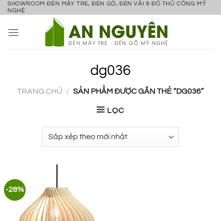
SHOWROOM ĐÈN MÂY TRE, ĐÈN GỖ, ĐÈN VẢI & ĐỒ THỦ CÔNG MỸ
Bỏ
NGHỆ
qua
nội
dung
dg036
TRANG CHỦ
/
SẢN PHẨM ĐƯỢC GẮN THẺ “DG036”
LỌC
-28%