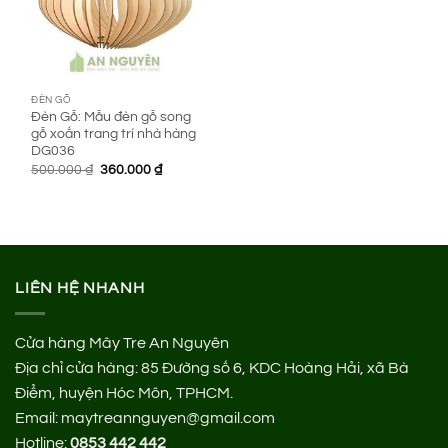
ĐÈN GỖ
Đèn Gỗ: Mẫu đèn gỗ song
gỗ xoắn trang trí nhà hàng
DG036
Giá
Giá
500.000
₫
360.000
₫
gốc
hiện
là:
tại
500.000 ₫.
là:
360.000 ₫.
LIÊN HỆ NHANH
Cửa hàng Mây Tre An Nguyên
Địa chỉ cửa hàng:
85 Đường số 6, KDC Hoàng Hải, xã Bà
Điểm, huyện Hóc Môn, TPHCM.
Email: maytreannguyen@gmail.com
Hotline:
0853 442 442