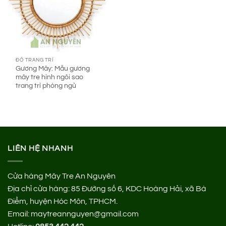
ĐỒ TRANG TRÍ
Gương Mây: Mẫu gương
mây tre hình ngôi sao
trang trí phòng ngủ
LIÊN HỆ NHANH
Cửa hàng Mây Tre An Nguyên
Địa chỉ cửa hàng:
85 Đường số 6, KDC Hoàng Hải, xã Bà
Điểm, huyện Hóc Môn, TPHCM.
Email: maytreannguyen@gmail.com