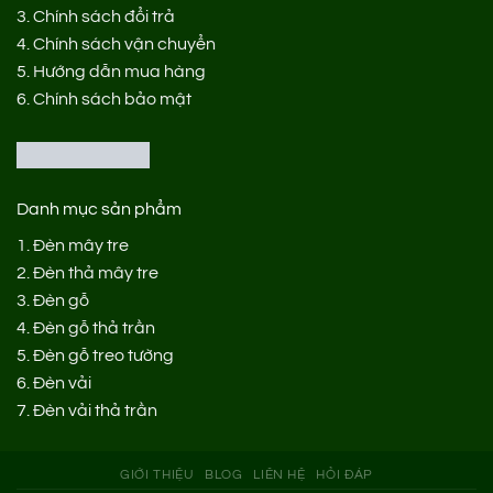
3.
Chính sách đổi trả
4.
Chính sách vận chuyển
5.
Hướng dẫn mua hàng
6.
Chính sách bảo mật
Danh mục sản phẩm
1.
Đèn mây tre
2.
Đèn thả mây tre
3.
Đèn gỗ
4.
Đèn gỗ thả trần
5.
Đèn gỗ treo tường
6.
Đèn vải
7.
Đèn vải thả trần
GIỚI THIỆU
BLOG
LIÊN HỆ
HỎI ĐÁP