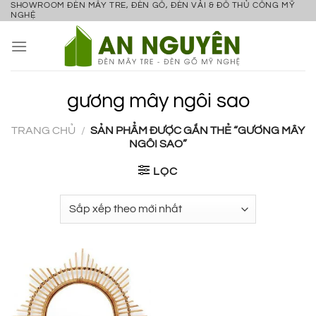
SHOWROOM ĐÈN MÂY TRE, ĐÈN GỖ, ĐÈN VẢI & ĐỒ THỦ CÔNG MỸ
Bỏ
NGHỆ
qua
nội
dung
gương mây ngôi sao
TRANG CHỦ
/
SẢN PHẨM ĐƯỢC GẮN THẺ “GƯƠNG MÂY
NGÔI SAO”
LỌC