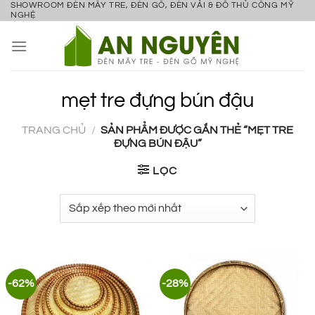
SHOWROOM ĐÈN MÂY TRE, ĐÈN GỖ, ĐÈN VẢI & ĐỒ THỦ CÔNG MỸ
Bỏ
NGHỆ
qua
nội
dung
mẹt tre đựng bún đậu
TRANG CHỦ
/
SẢN PHẨM ĐƯỢC GẮN THẺ “MẸT TRE
ĐỰNG BÚN ĐẬU”
LỌC
-62%
-28%