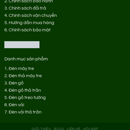
2.
Chính sách bảo hành
3.
Chính sách đổi trả
4.
Chính sách vận chuyển
5.
Hướng dẫn mua hàng
6.
Chính sách bảo mật
Danh mục sản phẩm
1.
Đèn mây tre
2.
Đèn thả mây tre
3.
Đèn gỗ
4.
Đèn gỗ thả trần
5.
Đèn gỗ treo tường
6.
Đèn vải
7.
Đèn vải thả trần
GIỚI THIỆU
BLOG
LIÊN HỆ
HỎI ĐÁP