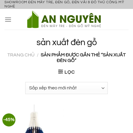
SHOWROOM ĐÈN MÂY TRE, ĐÈN GỖ, ĐÈN VẢI & ĐỒ THỦ CÔNG MỸ
Bỏ
NGHỆ
qua
nội
dung
sản xuất đèn gỗ
TRANG CHỦ
/
SẢN PHẨM ĐƯỢC GẮN THẺ “SẢN XUẤT
ĐÈN GỖ”
LỌC
-45%