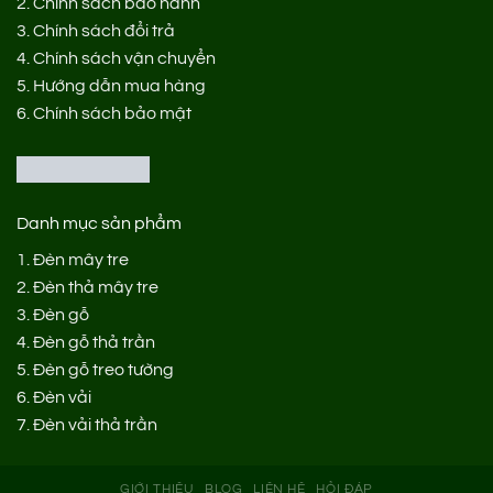
2.
Chính sách bảo hành
3.
Chính sách đổi trả
4.
Chính sách vận chuyển
5.
Hướng dẫn mua hàng
6.
Chính sách bảo mật
Danh mục sản phẩm
1.
Đèn mây tre
2.
Đèn thả mây tre
3.
Đèn gỗ
4.
Đèn gỗ thả trần
5.
Đèn gỗ treo tường
6.
Đèn vải
7.
Đèn vải thả trần
GIỚI THIỆU
BLOG
LIÊN HỆ
HỎI ĐÁP