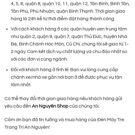
4, 5, 6, quận 8, quận 10, 11, quận 12, Tân Bình, Bình Tân,
Tân Phú, Phú Nhuận, quận Bình Thạnh. Thời gian giao
hàng là 24h kể từ thời điểm đặt hàng thành công.
Với cách khách hàng ở các quận huyện ven trung tâm
như quận 2, quận 9, quận 7, quận Thủ Đức, huyện Nhà
Bè, Bình Chánh Hóc Môn, Củ Chi. chúng tôi sẽ giao từ 1-
2 ngày. Cam kết dịch vụ chất lượng và chu đáo nhất so
với các đơn vị cùng ngành.
Đối với khách hàng ở tỉnh lẻ: Bạn vui lòng cung cấp
chành xe/nhà xe gần nơi bạn ở để được phục vụ tận
tâm nhất.
Có thể thay đổi thời gian giao hàng nếu khách hàng gửi
yêu cầu đến
An Nguyên Shop
của chúng tôi.
Cảm ơn bạn đã tin tưởng và mua hàng của Đèn Mây Tre
Trang Trí An Nguyên!