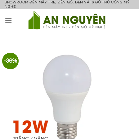
SHOWROOM ĐÈN MÂY TRE, ĐÈN GỖ, ĐÈN VẢI & ĐỒ THỦ CÔNG MỸ
Bỏ
NGHỆ
qua
nội
dung
-36%