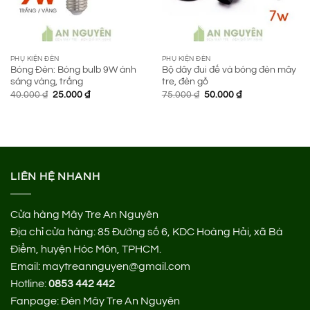
PHỤ KIỆN ĐÈN
PHỤ KIỆN ĐÈN
Bóng Đèn: Bóng bulb 9W ánh
Bộ dây đui đế và bóng đèn mây
sáng vàng, trắng
tre, đèn gỗ
Giá
Giá
Giá
Giá
40.000
₫
25.000
₫
75.000
₫
50.000
₫
gốc
hiện
gốc
hiện
là:
tại
là:
tại
40.000 ₫.
là:
75.000 ₫.
là:
25.000 ₫.
50.000 ₫.
LIÊN HỆ NHANH
Cửa hàng Mây Tre An Nguyên
Địa chỉ cửa hàng:
85 Đường số 6, KDC Hoàng Hải, xã Bà
Điểm, huyện Hóc Môn, TPHCM.
Email: maytreannguyen@gmail.com
Hotline:
0853 442 442
Fanpage:
Đèn Mây Tre An Nguyên