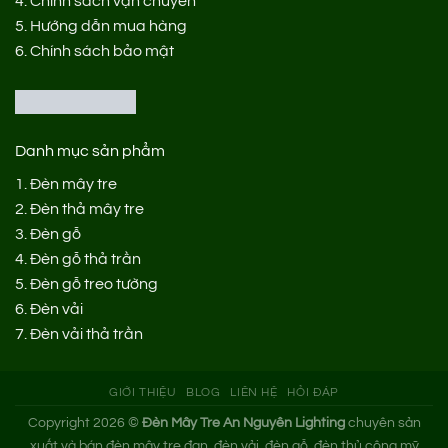
4.
Chính sách vận chuyển
5.
Hướng dẫn mua hàng
6.
Chính sách bảo mật
Danh mục sản phẩm
1.
Đèn mây tre
2.
Đèn thả mây tre
3.
Đèn gỗ
4.
Đèn gỗ thả trần
5.
Đèn gỗ treo tường
6.
Đèn vải
7.
Đèn vải thả trần
GIỚI THIỆU
BLOG
LIÊN HỆ
HỎI ĐÁP
Copyright 2026 ©
Đèn Mây Tre An Nguyên Lighting
chuyên sản
xuất và bán đèn mây tre đan, đèn vải, đèn gỗ, đèn thủ công mỹ