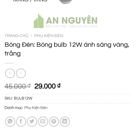
TRANG CHỦ
/
PHỤ KIỆN ĐÈN
Bóng Đèn: Bóng bulb 12W ánh sáng vàng,
trắng
Giá
Giá
45.000
₫
29.000
₫
gốc
hiện
SKU:
BULB12W
là:
tại
45.000 ₫.
là:
Danh mục:
Phụ Kiện Đèn
29.000 ₫.