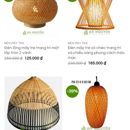
ĐÈN MÂY TRE
ĐÈN MÂY TRE
Đèn lồng mây tre trang trí một
Đèn mây tre xô chéo trang trí
lớp tròn 2 vành
và chiếu sáng phong cách mộc
mạc
Giá
Giá
250.000
₫
125.000
₫
gốc
hiện
Giá
Giá
230.000
₫
165.000
₫
là:
tại
gốc
hiện
250.000 ₫.
là:
là:
tại
125.000 ₫.
230.000 ₫.
là:
165.000 ₫.
-39%