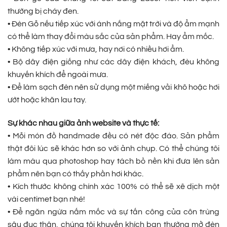
thường bị cháy đen.
• Đèn Gỗ nếu tiếp xúc với ánh nắng mặt trời và độ ẩm mạnh
có thể làm thay đổi màu sắc của sản phẩm. Hay ẩm mốc.
• Không tiếp xúc với mưa, hay nơi có nhiều hơi ẩm.
• Bộ dây điện giống như các dây điện khách, đèu không
khuyến khích để ngoài mưa.
• Để làm sạch đèn nên sử dụng một miếng vải khô hoặc hơi
ướt hoặc khăn lau tay.
Sự khác nhau giữa ảnh website và thực tế:
• Mỗi món đồ handmade đều có nét độc đáo. Sản phẩm
thật đôi lúc sẽ khác hơn so với ảnh chụp. Có thể chúng tôi
làm màu qua photoshop hay tách bỏ nền khi đưa lên sản
phẩm nên bạn có thấy phần hơi khác.
• Kích thước không chính xác 100% có thể sẽ xê dịch một
vài centimet bạn nhé!
• Để ngăn ngừa nấm mốc và sự tấn công của côn trùng
sâu đục thân, chúng tôi khuyến khích bạn thường mở đèn