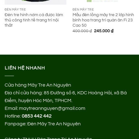
ĐÈN MÂY TRE
ĐÈN MÂY TRE
Đèn tre hình nơm cá được làm
Mẫu đèn lồng mây tre 2 lớp hình
thủ công tinh tế trang trí nội
bình hoa trang trí quán ăn Fi 23
thất
Cao 50
Giá
Giá
400.000
₫
245.000
₫
gốc
hiện
là:
tại
400.000 ₫.
là:
245.000 ₫.
LIÊN HỆ NHANH
Cửa hàng Mây Tre An Nguyên
Địa chỉ cửa hàng:
85 Đường số 6, KDC Hoàng Hải, xã Bà
Điểm, huyện Hóc Môn, TPHCM.
Email: maytreannguyen@gmail.com
Hotline:
0853 442 442
Fanpage:
Đèn Mây Tre An Nguyên