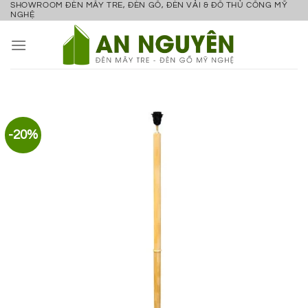
SHOWROOM ĐÈN MÂY TRE, ĐÈN GỖ, ĐÈN VẢI & ĐỒ THỦ CÔNG MỸ
Bỏ
NGHỆ
qua
nội
dung
-20%