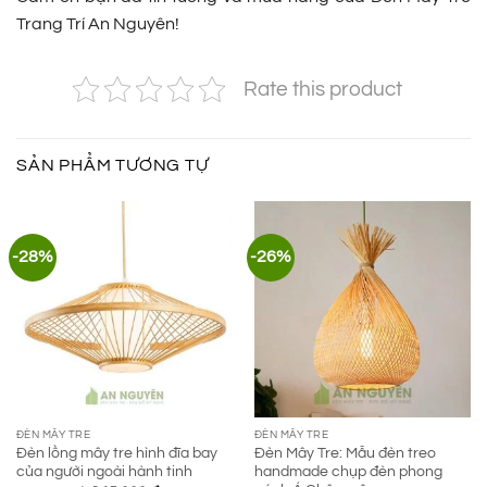
Trang Trí An Nguyên!
Rate this product
SẢN PHẨM TƯƠNG TỰ
-28%
-26%
ĐÈN MÂY TRE
ĐÈN MÂY TRE
Đèn lồng mây tre hình đĩa bay
Đèn Mây Tre: Mẫu đèn treo
của người ngoài hành tinh
handmade chụp đèn phong