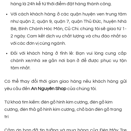
hàng là 24h kể từ thời điểm đặt hàng thành công.
Với cách khách hàng ở các quận huyện ven trung tâm
như quận 2, quận 9, quận 7, quận Thủ Đức, huyện Nhà
Bè, Bình Chánh Hóc Môn, Củ Chi. chúng tôi sẽ giao từ 1-
2 ngày. Cam kết dịch vụ chất lượng và chu đáo nhất so
với các đơn vị cùng ngành.
Đối với khách hàng ở tỉnh lẻ: Bạn vui lòng cung cấp
chành xe/nhà xe gần nơi bạn ở để được phục vụ tận
tâm nhất.
Có thể thay đổi thời gian giao hàng nếu khách hàng gửi
yêu cầu đến
An Nguyên Shop
của chúng tôi.
Từ khoá tim kiếm: đèn gỗ hình kim cương, đèn gỗ kim
cương, đèn thả gỗ hình kim cương, chỗ bán đèn gỗ trang
trí
Cảm ơn bạn đã tin tưởng và mua hàng của Đèn Mây Tre