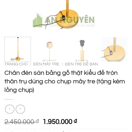
TRANG CHỦ
/
ĐÈN MÂY TRE
/
ĐÈN TRE ĐỂ BÀN
Chân đèn sàn bằng gỗ thật kiểu đế tròn
thân trụ dùng cho chụp mây tre (tặng kèm
lồng chụp)
Giá
Giá
2.450.000
₫
1.950.000
₫
gốc
hiện