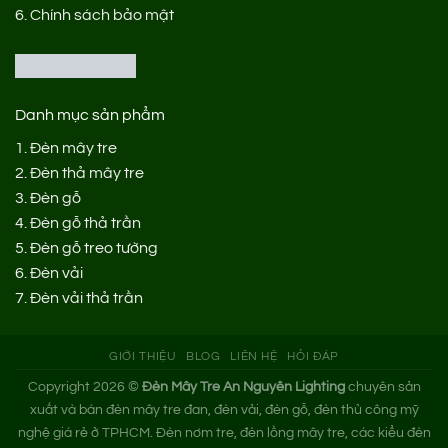
6.
Chính sách bảo mật
Danh mục sản phẩm
1.
Đèn mây tre
2.
Đèn thả mây tre
3.
Đèn gỗ
4.
Đèn gỗ thả trần
5.
Đèn gỗ treo tường
6.
Đèn vải
7.
Đèn vải thả trần
GIỚI THIỆU
BLOG
LIÊN HỆ
HỎI ĐÁP
Copyright 2026 ©
Đèn Mây Tre An Nguyên Lighting
chuyên sản
xuất và bán đèn mây tre đan, đèn vải, đèn gỗ, đèn thủ công mỹ
nghệ giá rẻ ở TPHCM. Đèn nơm tre, đèn lồng mây tre, các kiểu đèn