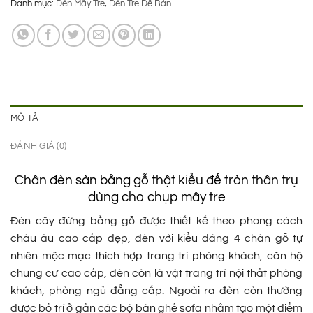
Danh mục:
Đèn Mây Tre
,
Đèn Tre Để Bàn
là:
tại
2.450.000 ₫.
là:
1.950.000 ₫.
MÔ TẢ
ĐÁNH GIÁ (0)
Chân đèn sàn bằng gỗ thật kiểu đế tròn thân trụ
dùng cho chụp mây tre
Đèn cây đứng bằng gỗ được thiết kế theo phong cách
châu âu cao cấp đẹp, đèn với kiểu dáng 4 chân gỗ tự
nhiên mộc mạc thích hợp trang trí phòng khách, căn hộ
chung cư cao cấp, đèn còn là vật trang trí nội thất phòng
khách, phòng ngủ đẳng cấp. Ngoài ra đèn còn thường
được bố trí ở gần các bộ bàn ghế sofa nhằm tạo một điểm