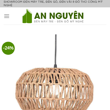
SHOWROOM ĐÈN MÂY TRE, ĐÈN GỖ, ĐÈN VẢI & ĐỒ THỦ CÔNG MỸ
Bỏ
NGHỆ
qua
nội
dung
-24%