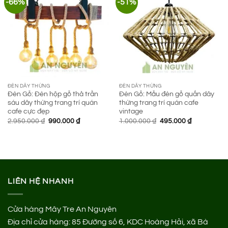
-66%
-51%
ĐÈN DÂY THỪNG
ĐÈN DÂY THỪNG
Đèn Gỗ: Đèn hộp gỗ thả trần
Đèn Gỗ: Mẫu đèn gỗ quấn dây
sáu dây thừng trang trí quán
thừng trang trí quán cafe
cafe cực đẹp
vintage
Giá
Giá
Giá
Giá
2.950.000
₫
990.000
₫
1.000.000
₫
495.000
₫
gốc
hiện
gốc
hiện
là:
tại
là:
tại
2.950.000 ₫.
là:
1.000.000 ₫.
là:
990.000 ₫.
495.000 ₫.
LIÊN HỆ NHANH
Cửa hàng Mây Tre An Nguyên
Địa chỉ cửa hàng:
85 Đường số 6, KDC Hoàng Hải, xã Bà