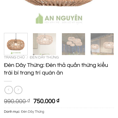
TRANG CHỦ
/
ĐÈN DÂY THỪNG
Đèn Dây Thừng: Đèn thả quấn thừng kiểu
trái bí trang trí quán ăn
Giá
Giá
990.000
₫
750.000
₫
gốc
hiện
Danh mục:
Đèn Dây Thừng
là:
tại