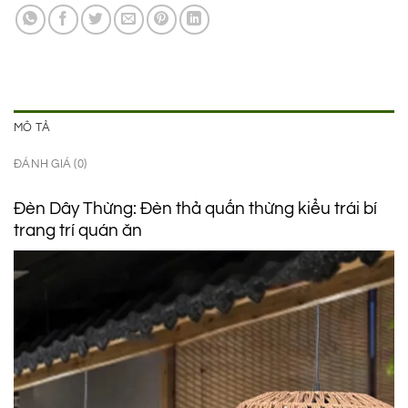
990.000 ₫.
là:
750.000 ₫.
MÔ TẢ
ĐÁNH GIÁ (0)
Đèn Dây Thừng: Đèn thả quấn thừng kiểu trái bí
trang trí quán ăn