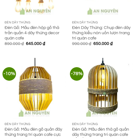
ĐÈN DÂY THỪNG
ĐÈN DÂY THỪNG
Đèn Gỗ: Mẫu đèn hộp gỗ thả
Đèn Dây Thừng: Chụp đèn dây
trần quấn 4 dây thừng decor
thừng kiểu nón uốn lượn trang
quán cafe
trí quán cafe
Giá
Giá
Giá
Giá
890.000
₫
645.000
₫
990.000
₫
650.000
₫
gốc
hiện
gốc
hiện
là:
tại
là:
tại
890.000 ₫.
là:
990.000 ₫.
là:
645.000 ₫.
650.000 ₫.
-10%
-78%
ĐÈN DÂY THỪNG
ĐÈN DÂY THỪNG
Đèn Gỗ: Mẫu đèn gỗ quấn đây
Đèn Gỗ: Mẫu đèn thả gỗ quấn
thừng trang trí quán cafe cực
dây thừng trang trí quán cafe