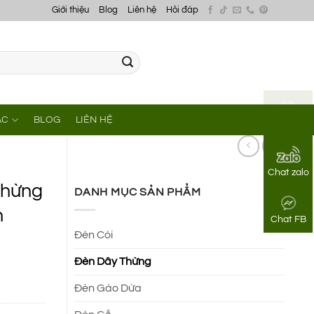
Giới thiệu
Blog
Liên hệ
Hỏi đáp
ÁC
BLOG
LIÊN HỆ
Gọi điện
Chat zalo
thừng
DANH MỤC SẢN PHẨM
n
Chat FB
Đèn Cói
Đèn Dây Thừng
Đèn Gáo Dừa