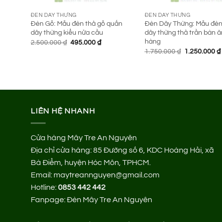
ĐÈN DÂY THỪNG
ĐÈN DÂY THỪNG
Đèn Gỗ: Mẫu đèn thả gỗ quấn
Đèn Dây Thừng: Mẫu đèn
dây thừng kiểu nửa cầu
dây thừng thả trần bàn ă
hàng
Giá
Giá
2.500.000
₫
495.000
₫
gốc
hiện
Giá
1.750.000
₫
1.250.000
₫
là:
tại
gốc
2.500.000 ₫.
là:
là:
495.000 ₫.
1.750.000 ₫.
LIÊN HỆ NHANH
Cửa hàng Mây Tre An Nguyên
Địa chỉ cửa hàng:
85 Đường số 6, KDC Hoàng Hải, xã
Bà Điểm, huyện Hóc Môn, TPHCM.
Email: maytreannguyen@gmail.com
Hotline:
0853 442 442
Fanpage:
Đèn Mây Tre An Nguyên