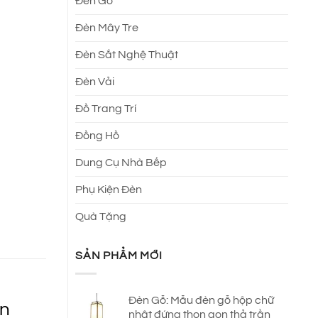
Đèn Gỗ
Đèn Mây Tre
Đèn Sắt Nghệ Thuật
Đèn Vải
Đồ Trang Trí
Đồng Hồ
Dung Cụ Nhà Bếp
Phụ Kiện Đèn
Quà Tặng
SẢN PHẨM MỚI
Đèn Gỗ: Mẫu đèn gỗ hộp chữ
án
nhật đứng thon gọn thả trần