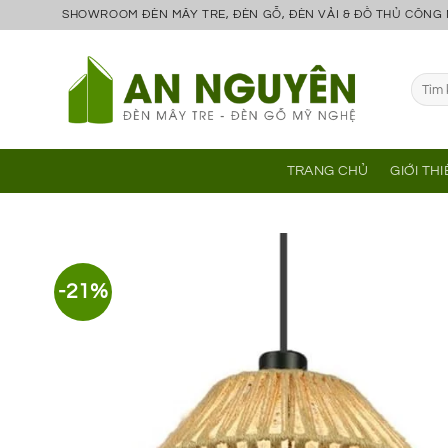
Bỏ
SHOWROOM ĐÈN MÂY TRE, ĐÈN GỖ, ĐÈN VẢI & ĐỒ THỦ CÔNG
qua
nội
Tìm
dung
kiếm:
TRANG CHỦ
GIỚI TH
-21%