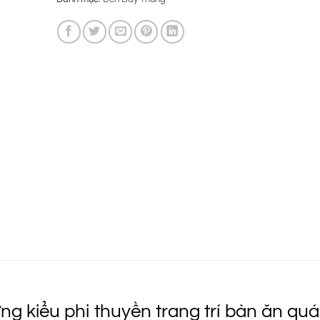
là:
tại
750.000 ₫.
là:
595.000 ₫.
g kiểu phi thuyền trang trí bàn ăn qu