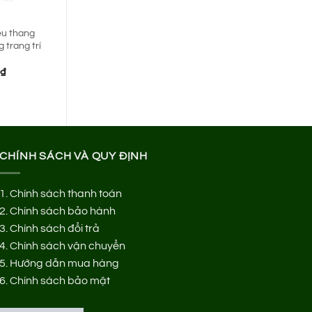
ểu thang
 trang trí
Giá
0
₫
hiện
tại
₫.
là:
1.250.000 ₫.
CHÍNH SÁCH VÀ QUY ĐỊNH
1.
Chính sách thanh toán
2.
Chính sách bảo hành
3.
Chính sách đổi trả
4.
Chính sách vận chuyển
5.
Hướng dẫn mua hàng
6.
Chính sách bảo mật