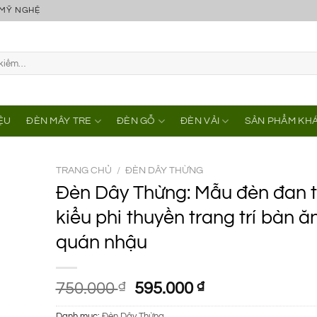
 MỸ NGHỆ
IỆU
ĐÈN MÂY TRE
ĐÈN GỖ
ĐÈN VẢI
SẢN PHẨM KH
TRANG CHỦ
/
ĐÈN DÂY THỪNG
Đèn Dây Thừng: Mẫu đèn đan 
kiểu phi thuyền trang trí bàn ă
quán nhậu
Giá
Giá
750.000
₫
595.000
₫
gốc
hiện
Danh mục:
Đèn Dây Thừng