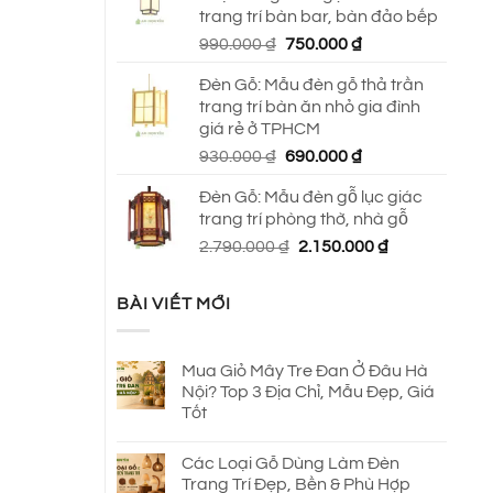
trang trí bàn bar, bàn đảo bếp
Giá
Giá
990.000
₫
750.000
₫
gốc
hiện
Đèn Gỗ: Mẫu đèn gỗ thả trần
là:
tại
trang trí bàn ăn nhỏ gia đình
990.000 ₫.
là:
giá rẻ ở TPHCM
750.000 ₫.
Giá
Giá
930.000
₫
690.000
₫
gốc
hiện
Đèn Gỗ: Mẫu đèn gỗ lục giác
là:
tại
trang trí phòng thờ, nhà gỗ
930.000 ₫.
là:
Giá
Giá
2.790.000
₫
2.150.000
₫
690.000 ₫.
gốc
hiện
là:
tại
BÀI VIẾT MỚI
2.790.000 ₫.
là:
2.150.000 ₫.
Mua Giỏ Mây Tre Đan Ở Đâu Hà
Nội? Top 3 Địa Chỉ, Mẫu Đẹp, Giá
Tốt
Các Loại Gỗ Dùng Làm Đèn
Trang Trí Đẹp, Bền & Phù Hợp