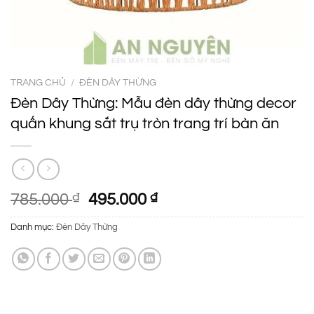
TRANG CHỦ
/
ĐÈN DÂY THỪNG
Đèn Dây Thừng: Mẫu đèn dây thừng decor
quấn khung sắt trụ tròn trang trí bàn ăn
Giá
Giá
785.000
₫
495.000
₫
gốc
hiện
Danh mục:
Đèn Dây Thừng
là:
tại
785.000 ₫.
là:
495.000 ₫.