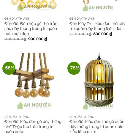
ĐÈN DÂY THỪNG
ĐÈN DÂY THỪNG
Đèn Gỗ: Đèn hộp gỗ thả trần
Đèn Mây Tre: Mẫu đèn thả cây
sáu dây thừng trang trí quán
tre quấn dây thừng 6 đui đèn
cafe cực đẹp
Giá
Giá
1.150.000
₫
890.000
₫
gốc
hiện
Giá
Giá
2.950.000
₫
990.000
₫
là:
tại
gốc
hiện
1.150.000 ₫.
là:
là:
tại
890.000 ₫.
2.950.000 ₫.
là:
990.000 ₫.
-56%
-78%
ĐÈN DÂY THỪNG
ĐÈN DÂY THỪNG
Đèn Gỗ: Mẫu đèn gỗ dây thừng
Đèn Gỗ: Mẫu đèn thả gỗ quấn
chữ Thập thả trần trang trí
dây thừng trang trí quán cafe
quán cafe
kiểu lồng chim