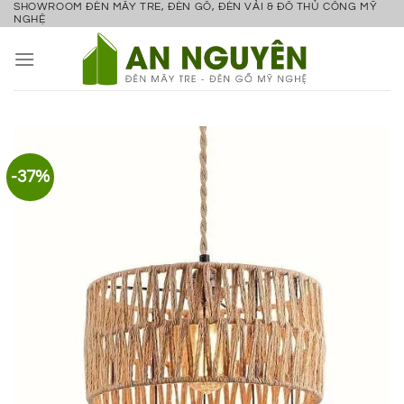
SHOWROOM ĐÈN MÂY TRE, ĐÈN GỖ, ĐÈN VẢI & ĐỒ THỦ CÔNG MỸ
Bỏ
NGHỆ
qua
nội
dung
-37%