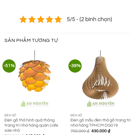
5/5 - (2 bình chọn)
SẢN PHẨM TƯƠNG TỰ
-51%
-39%
ĐÈN GỖ
ĐÈN GỖ
Đèn gỗ thả hình quả thông
Đèn gỗ mẫu đèn thả gỗ trang trí
trang trí nhà hàng quán cafe
nhà hàng TPHCM DG019
size nhỏ
Giá
Giá
700.000
₫
430.000
₫
gốc
hiện