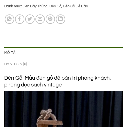
650.000 ₫.
là:
Danh mục:
Đèn Dây Thừng
,
Đèn Gỗ
,
Đèn Gỗ Để Bàn
445.000 ₫.
MÔ TẢ
ĐÁNH GIÁ (0)
Đèn Gỗ: Mẫu đèn gỗ để bàn trí phòng khách,
phòng đọc sách vintage