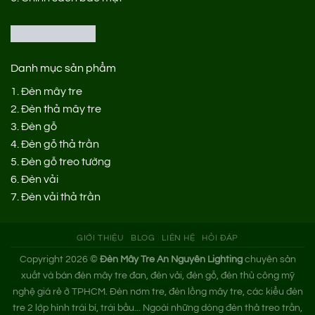
Danh mục sản phẩm
1.
Đèn mây tre
2.
Đèn thả mây tre
3.
Đèn gỗ
4.
Đèn gỗ thả trần
5.
Đèn gỗ treo tường
6.
Đèn vải
7.
Đèn vải thả trần
GIỚI THIỆU
BLOG
LIÊN HỆ
HỎI ĐÁP
Copyright 2026 ©
Đèn Mây Tre An Nguyên Lighting
chuyên sản
xuất và bán đèn mây tre đan, đèn vải, đèn gỗ, đèn thủ công mỹ
nghệ giá rẻ ở TPHCM. Đèn nơm tre, đèn lồng mây tre, các kiểu đèn
tre 2 lớp hình trái bí, trái bầu... Ngoài những dòng đèn thả treo trần,