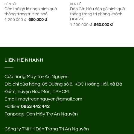
ĐÈN GỖ
ĐÈN GỖ
Đèn thả gỗ lá nhọn hình quả
Đèn Gỗ: Mẫu đèn gỗ hình quả
thông trang trí size nhỏ
thông trang trí phòng khách
DG020
Giá
Giá
1.200.000
₫
690.000
₫
gốc
hiện
Giá
Giá
1.200.000
₫
560.000
₫
là:
tại
gốc
hiện
1.200.000 ₫.
là:
là:
tại
690.000 ₫.
1.200.000 ₫.
là:
560.000 ₫.
LIÊN HỆ NHANH
Cửa hàng Mây Tre An Nguyên
Địa chỉ cửa hàng:
85 Đường số 6, KDC Hoàng Hải, xã Bà
Điểm, huyện Hóc Môn, TPHCM.
Email: maytreannguyen@gmail.com
Hotline:
0853 442 442
Fanpage:
Đèn Mây Tre An Nguyên
Công ty TNHH Đèn Trang Trí An Nguyên