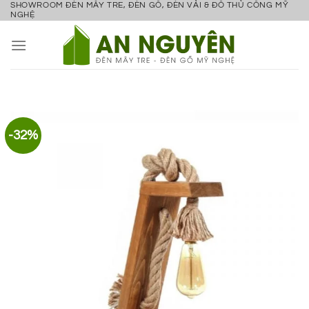
SHOWROOM ĐÈN MÂY TRE, ĐÈN GỖ, ĐÈN VẢI & ĐỒ THỦ CÔNG MỸ
Bỏ
NGHỆ
qua
nội
dung
-32%