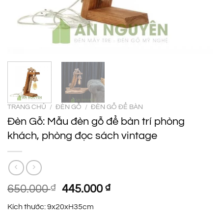
TRANG CHỦ
/
ĐÈN GỖ
/
ĐÈN GỖ ĐỂ BÀN
Đèn Gỗ: Mẫu đèn gỗ để bàn trí phòng
khách, phòng đọc sách vintage
Giá
Giá
650.000
₫
445.000
₫
gốc
hiện
Kích thước: 9x20xH35cm
là:
tại