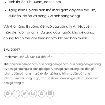
700.000 ₫.
là:
kích thước: Phi 30cm, cao 20cm
310.000 ₫.
Tặng kèm Bộ dây đèn thả (bao gồm dây đèn thả 1m,
đui đèn, đế ốp và bóng 7W ánh sáng vàng).
Với khả năng thi công đèn gỗ của công ty An Nguyên thì
mẫu đèn gỗ trang trí nửa quả cầu ngược khá dễ dàng,
chúng tôi có thể làm theo kích thước mà bạn muốn
SKU:
DG017
Danh mục:
Đèn Gỗ
,
Đèn Gỗ Thả Trần
Thẻ:
chỗ bán đèn gỗ hcm
,
cửa hàng đèn gỗ hcm
,
cửa hàng đèn gỗ trang
trí
,
đèn gỗ cầu ngược
,
đèn gỗ dg017
,
đèn gỗ nửa cầu ngược
,
đèn gỗ
tphcm
,
đèn gỗ trang trí giá rẻ
,
đèn gỗ trang trí hcm
,
đèn gỗ trang trí
tphcm
,
đèn thả trang trí gỗ
,
dg017
,
showroom đèn gỗ tphcm
,
showroom
đèn gỗ trang trí