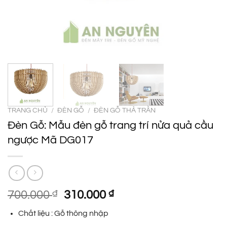
TRANG CHỦ
/
ĐÈN GỖ
/
ĐÈN GỖ THẢ TRẦN
Đèn Gỗ: Mẫu đèn gỗ trang trí nửa quả cầu
ngược Mã DG017
Giá
Giá
700.000
₫
310.000
₫
gốc
hiện
Chất liệu : Gỗ thông nhập
là:
tại