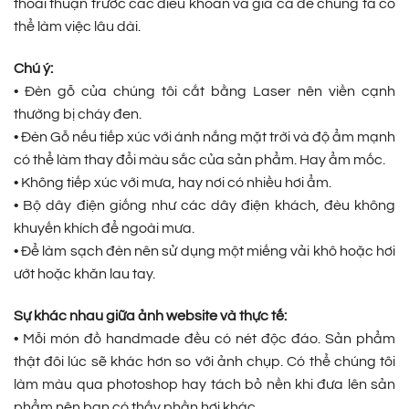
thoải thuận trước các điều khoản và gía cả để chúng ta có
thể làm việc lâu dài.
Chú ý:
• Đèn gỗ của chúng tôi cắt bằng Laser nên viền cạnh
thường bị cháy đen.
• Đèn Gỗ nếu tiếp xúc với ánh nắng mặt trời và độ ẩm mạnh
có thể làm thay đổi màu sắc của sản phẩm. Hay ẩm mốc.
• Không tiếp xúc với mưa, hay nơi có nhiều hơi ẩm.
• Bộ dây điện giống như các dây điện khách, đèu không
khuyến khích để ngoài mưa.
• Để làm sạch đèn nên sử dụng một miếng vải khô hoặc hơi
ướt hoặc khăn lau tay.
Sự khác nhau giữa ảnh website và thực tế:
• Mỗi món đồ handmade đều có nét độc đáo. Sản phẩm
thật đôi lúc sẽ khác hơn so với ảnh chụp. Có thể chúng tôi
làm màu qua photoshop hay tách bỏ nền khi đưa lên sản
phẩm nên bạn có thấy phần hơi khác.