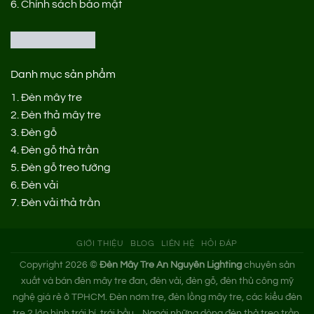
6.
Chính sách bảo mật
Danh mục sản phẩm
1.
Đèn mây tre
2.
Đèn thả mây tre
3.
Đèn gỗ
4.
Đèn gỗ thả trần
5.
Đèn gỗ treo tường
6.
Đèn vải
7.
Đèn vải thả trần
GIỚI THIỆU
BLOG
LIÊN HỆ
HỎI ĐÁP
Copyright 2026 ©
Đèn Mây Tre An Nguyên Lighting
chuyên sản
xuất và bán đèn mây tre đan, đèn vải, đèn gỗ, đèn thủ công mỹ
nghệ giá rẻ ở TPHCM. Đèn nơm tre, đèn lồng mây tre, các kiểu đèn
tre 2 lớp hình trái bí, trái bầu... Ngoài những dòng đèn thả treo trần,