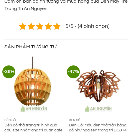
Cảm ơn bạn đã tin tưởng và mua hàng của Đèn Mây Tre
Trang Trí An Nguyên!
5/5 - (4 bình chọn)
SẢN PHẨM TƯƠNG TỰ
-36%
-47%
ĐÈN GỖ
ĐÈN GỖ
Đèn gỗ thả trang trí hình quả
Đèn Gỗ: Mẫu đèn thả trần bằng
cầu size nhỏ trang trí quán cafe
gỗ như hoa sen trang trí DG014