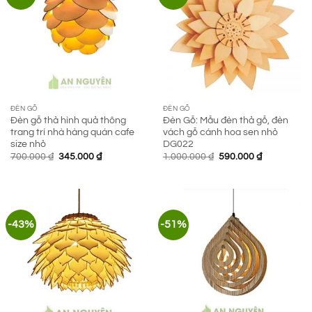
ĐÈN GỖ
ĐÈN GỖ
Đèn gỗ thả hình quả thông
Đèn Gỗ: Mẫu đèn thả gỗ, đèn
trang trí nhà hàng quán cafe
vách gỗ cánh hoa sen nhỏ
size nhỏ
DG022
Giá
Giá
Giá
Giá
700.000
₫
345.000
₫
1.000.000
₫
590.000
₫
gốc
hiện
gốc
hiện
là:
tại
là:
tại
700.000 ₫.
là:
1.000.000 ₫.
là:
345.000 ₫.
590.000 ₫.
-43%
-51%