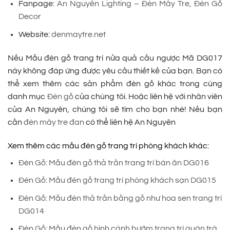
Fanpage:
An Nguyên Lighting – Đèn Mây Tre, Đèn Gỗ
Decor
Website:
denmaytre.net
Nếu Mẫu đèn gỗ trang trí nửa quả cầu ngược Mã DG017
này không đáp ứng được yêu cầu thiết kế của bạn. Bạn có
thể xem thêm các sản phẩm đèn gỗ khác trong cùng
danh mục
Đèn gỗ
của chúng tôi. Hoặc liên hệ với nhân viên
của An Nguyên, chúng tôi sẽ tìm cho bạn nhé! Nếu bạn
cần
đèn mây tre đan
có thể liên hệ An Nguyên
Xem thêm các mẫu đèn gỗ trang trí phòng khách khác:
Đèn Gỗ: Mẫu đèn gỗ thả trần trang trí bàn ăn DG016
Đèn Gỗ: Mẫu đèn gỗ trang trí phòng khách sạn DG015
Đèn Gỗ: Mẫu đèn thả trần bằng gỗ như hoa sen trang trí
DG014
Đèn Gỗ: Mẫu đèn gỗ hình cánh bướm trang trí quán trà