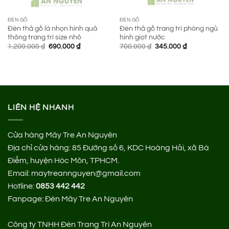
ĐÈN GỖ
ĐÈN GỖ
Đèn thả gỗ lá nhọn hình quả
Đèn thả gỗ trang trí phòng ngủ
thông trang trí size nhỏ
hình giọt nước
Giá
Giá
Giá
Giá
1.200.000
₫
690.000
₫
700.000
₫
345.000
₫
gốc
hiện
gốc
hiện
là:
tại
là:
tại
1.200.000 ₫.
là:
700.000 ₫.
là:
690.000 ₫.
345.000 ₫.
LIÊN HỆ NHANH
Cửa hàng Mây Tre An Nguyên
Địa chỉ cửa hàng:
85 Đường số 6, KDC Hoàng Hải, xã Bà
Điểm, huyện Hóc Môn, TPHCM.
Email: maytreannguyen@gmail.com
Hotline:
0853 442 442
Fanpage:
Đèn Mây Tre An Nguyên
Công ty TNHH Đèn Trang Trí An Nguyên