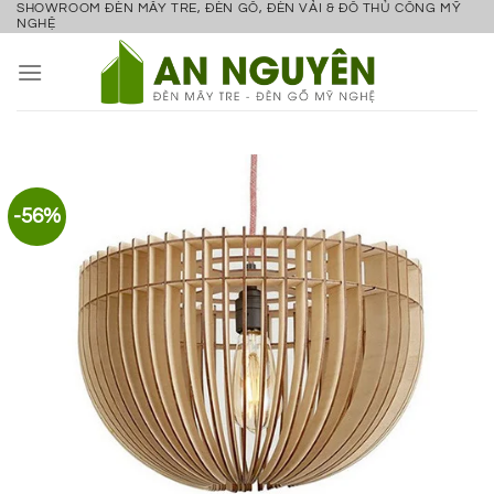
SHOWROOM ĐÈN MÂY TRE, ĐÈN GỖ, ĐÈN VẢI & ĐỒ THỦ CÔNG MỸ
Bỏ
NGHỆ
qua
nội
dung
-56%