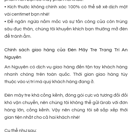
• Kích thước không chính xác 100% có thể sẽ xê dịch một
vài centimet bạn nhé!
• Để ngăn ngừa nấm mốc và sự tấn công của côn trùng
sâu đục thân, chúng tôi khuyến khích bạn thường mở đèn
để tránh ẩm.
Chính sách giao hàng của Đèn Mây Tre Trang Trí An
Nguyên
An Nguyên có dịch vụ giao hàng đến tận tay khách hàng
nhanh chóng trên toàn quốc. Thời gian giao hàng tùy
thuộc vào vị trí mà quý khách hàng đang ở.
Đèn mây tre khá cồng kềnh, đóng gói cực và tương đối đối
khó vận chuyển, nên chúng tôi không thể gửi Grab với đơn
hàng lớn, cồng kềnh. Vậy nên chúng tôi sẽ sắp xếp thời
gian tiện nhất cho cả hai khách nhé!
Cụ thể như sau: