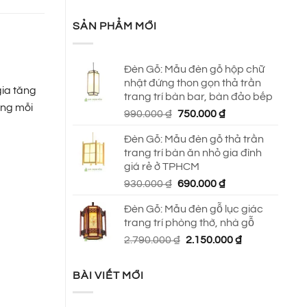
SẢN PHẨM MỚI
Đèn Gỗ: Mẫu đèn gỗ hộp chữ
nhật đứng thon gọn thả trần
gia tăng
trang trí bàn bar, bàn đảo bếp
ong mỗi
Giá
Giá
990.000
₫
750.000
₫
gốc
hiện
Đèn Gỗ: Mẫu đèn gỗ thả trần
là:
tại
trang trí bàn ăn nhỏ gia đình
990.000 ₫.
là:
giá rẻ ở TPHCM
750.000 ₫.
Giá
Giá
930.000
₫
690.000
₫
gốc
hiện
Đèn Gỗ: Mẫu đèn gỗ lục giác
là:
tại
trang trí phòng thờ, nhà gỗ
930.000 ₫.
là:
Giá
Giá
2.790.000
₫
2.150.000
₫
690.000 ₫.
gốc
hiện
là:
tại
BÀI VIẾT MỚI
2.790.000 ₫.
là:
2.150.000 ₫.