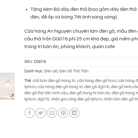
240.000 ₫.
Tặng kèm Bộ dây đèn thả (bao gồm dây đèn thả 
đèn, đế ốp và bóng 7W ánh sáng vàng).
Cửa hàng An Nguyên chuyên làm đèn gỗ, mẫu đèn 
cầu thả trần DG016 phi 25 cm khá đẹp, giá mềm ph
trang trí bàn ăn, phòng khách, quán cafe
SKU:
DG016
Danh mục:
Đèn Gỗ
,
Đèn Gỗ Thả Trần
Thẻ:
chỗ bán đèn gỗ trang trí
,
cửa hàng đèn gỗ hcm
,
cửa hàng đ
tphcm
,
cửa hàng đèn gỗ trang trí
,
đèn gỗ dg016
,
đèn gỗ hình cầu
đèn gỗ thả trần hình cầu
,
đèn gỗ trang trí bàn ăn
,
đèn gỗ trang t
tphcm
,
dg016
,
nhận gia công đèn gỗ tphcm
,
nhận làm đèn gỗ th