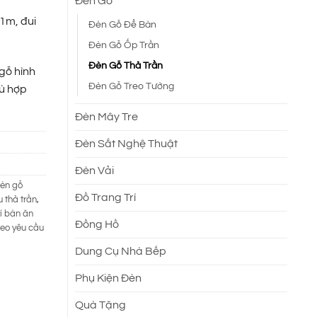
Đèn Gỗ
1m, đui
Đèn Gỗ Để Bàn
Đèn Gỗ Ốp Trần
Đèn Gỗ Thả Trần
gỗ hình
Đèn Gỗ Treo Tường
ù hợp
Đèn Mây Tre
Đèn Sắt Nghệ Thuật
Đèn Vải
èn gỗ
Đồ Trang Trí
 thả trần
,
rí bàn ăn
Đồng Hồ
eo yêu cầu
Dung Cụ Nhà Bếp
Phụ Kiện Đèn
Quà Tặng