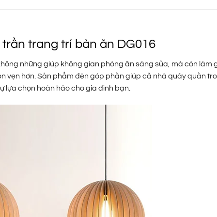
trần trang trí bàn ăn DG016
 không những giúp không gian phòng ăn sáng sủa, mà còn làm 
ọn vẹn hơn. Sản phẩm đèn góp phần giúp cả nhà quây quần tr
ự lựa chọn hoàn hảo cho gia đình bạn.