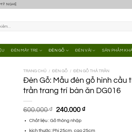
 MỸ NGHỆ
IỆU
ĐÈN MÂY TRE
ĐÈN GỖ
ĐÈN VẢI
SẢN PHẨM KH
TRANG CHỦ
/
ĐÈN GỖ
/
ĐÈN GỖ THẢ TRẦN
Đèn Gỗ: Mẫu đèn gỗ hình cầu 
trần trang trí bàn ăn DG016
Giá
Giá
600.000
₫
240.000
₫
gốc
hiện
Chất liệu : Gỗ thông nhập
là:
tại
600.000 ₫.
là:
kích thước: Phi 25cm, cao 25cm