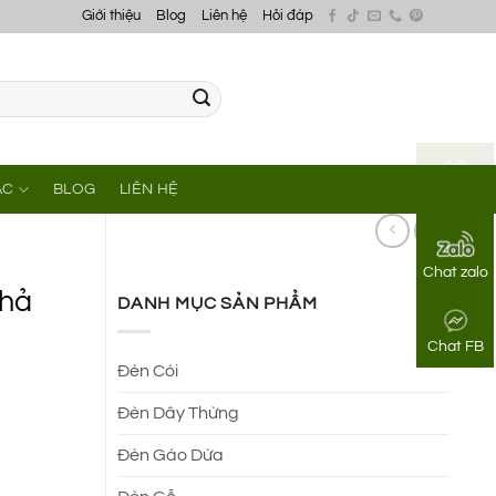
Giới thiệu
Blog
Liên hệ
Hỏi đáp
ÁC
BLOG
LIÊN HỆ
Gọi điện
Chat zalo
thả
DANH MỤC SẢN PHẨM
Chat FB
Đèn Cói
Đèn Dây Thừng
Đèn Gáo Dừa