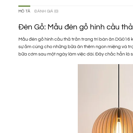
MÔ TẢ
ĐÁNH GIÁ (0)
Đèn Gỗ: Mẫu đèn gỗ hình cầu thả 
Mẫu đèn gỗ hình cầu thả trần trang trí bàn ăn DG016
sự ấm cúng cho những bữa ăn thêm ngon miệng và tr
bữa cơm sau một ngày làm việc dài. Đây chắc hẳn là s