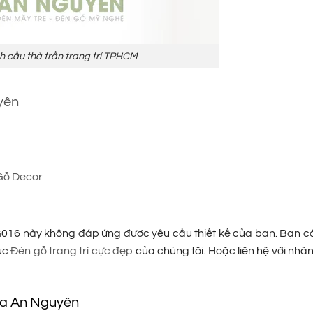
h cầu thả trần trang trí TPHCM
yên
Gỗ Decor
G016 này không đáp ứng được yêu cầu thiết kế của bạn. Bạn c
ục
Đèn gỗ trang trí cực đẹp
của chúng tôi. Hoặc liên hệ với nhâ
ủa An Nguyên