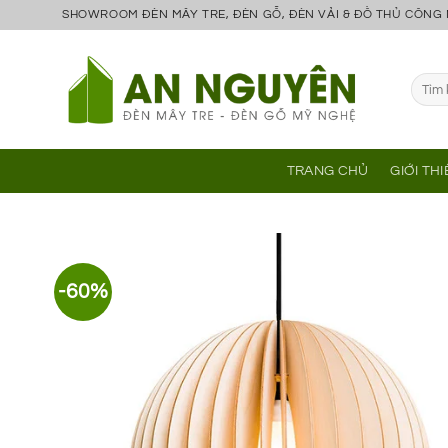
Bỏ
SHOWROOM ĐÈN MÂY TRE, ĐÈN GỖ, ĐÈN VẢI & ĐỒ THỦ CÔNG
qua
nội
Tìm
dung
kiếm:
TRANG CHỦ
GIỚI TH
-60%