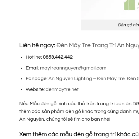
Đèn gỗ hìn
Liên hệ ngay:
Đèn Mây Tre Trang Trí An Ngu
Hotline:
0853.442.442
Email:
maytreannguyen@gmail.com
Fanpage:
An Nguyên Lighting – Đèn Mây Tre, Đèn 
Website:
denmaytre.net
Nếu Mẫu đèn gỗ hình cầu thả trần trang trí bàn ăn D
thêm các sản phẩm đèn gỗ khác trong cùng danh m
An Nguyên, chúng tôi sẽ tìm cho bạn nhé!
Xem thêm các mẫu đèn gỗ trang trí khác c