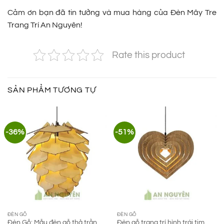
Cảm ơn bạn đã tin tưởng và mua hàng của Đèn Mây Tre
Trang Trí An Nguyên!
Rate this product
SẢN PHẨM TƯƠNG TỰ
-36%
-51%
ĐÈN GỖ
ĐÈN GỖ
Đèn Gỗ: Mẫu đèn gỗ thả trần
Đèn gỗ trang trí hình trái tim