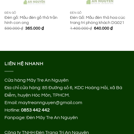
ĐÈN GỖ
ĐÈN GỖ
Đèn gỗ: Mẫu đèn gỗ thả trần
Đèn Gỗ: Mẫu đèn thả hoa cúc
hình con ong
trang trí phòng khách DG021
Giá
Giá
Giá
Giá
590.000
₫
365.000
₫
1.400.000
₫
640.000
₫
gốc
hiện
gốc
hiện
là:
tại
là:
tại
590.000 ₫.
là:
1.400.000 ₫.
là:
365.000 ₫.
640.000 ₫.
LIÊN HỆ NHANH
Cửa hàng Mây Tre An Nguyên
Địa chỉ cửa hàng:
85 Đường số 6, KDC Hoàng Hải, xã Bà
Điểm, huyện Hóc Môn, TPHCM.
Email: maytreannguyen@gmail.com
Hotline:
0853 442 442
Fanpage:
Đèn Mây Tre An Nguyên
Công ty TNHH Đèn Trang Trí An Nguyên