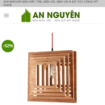
SHOWROOM ĐÈN MÂY TRE, ĐÈN GỖ, ĐÈN VẢI & ĐỒ THỦ CÔNG MỸ
Bỏ
NGHỆ
qua
nội
dung
-52%