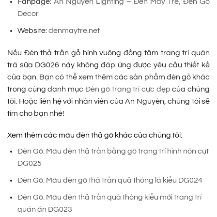
Fanpage:
An Nguyên Lighting – Đèn Mây Tre, Đèn Gỗ
Decor
Website:
denmaytre.net
Nếu Đèn thả trần gỗ hình vuông đồng tâm trang trí quán
trà sữa DG026 này không đáp ứng được yêu cầu thiết kế
của bạn. Bạn có thể xem thêm các sản phẩm đèn gỗ khác
trong cùng danh mục
Đèn gỗ trang trí cực đẹp
của chúng
tôi. Hoặc liên hệ với nhân viên của An Nguyên, chúng tôi sẽ
tìm cho bạn nhé!
Xem thêm các mẫu đèn thả gỗ khác của chúng tôi:
Đèn Gỗ: Mẫu đèn thả trần bằng gỗ trang trí hình nón cụt
DG025
Đèn Gỗ: Mẫu đèn gỗ thả trần quả thông lá kiểu DG024
Đèn Gỗ: Mẫu đèn thả trần quả thông kiểu mới trang trí
quán ăn DG023