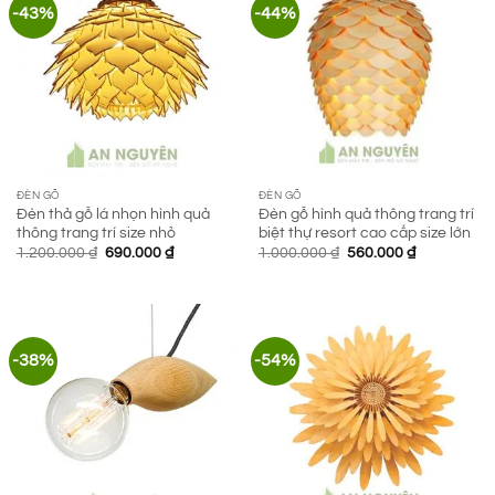
-43%
-44%
ĐÈN GỖ
ĐÈN GỖ
Đèn thả gỗ lá nhọn hình quả
Đèn gỗ hình quả thông trang trí
thông trang trí size nhỏ
biệt thự resort cao cấp size lớn
Giá
Giá
Giá
Giá
1.200.000
₫
690.000
₫
1.000.000
₫
560.000
₫
gốc
hiện
gốc
hiện
là:
tại
là:
tại
1.200.000 ₫.
là:
1.000.000 ₫.
là:
690.000 ₫.
560.000 ₫.
-38%
-54%