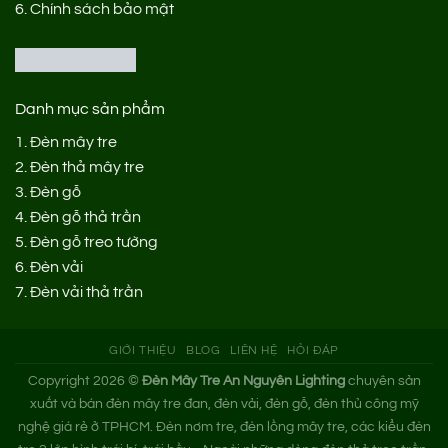
6.
Chính sách bảo mật
Danh mục sản phẩm
1.
Đèn mây tre
2.
Đèn thả mây tre
3.
Đèn gỗ
4.
Đèn gỗ thả trần
5.
Đèn gỗ treo tường
6.
Đèn vải
7.
Đèn vải thả trần
GIỚI THIỆU
BLOG
LIÊN HỆ
HỎI ĐÁP
Copyright 2026 ©
Đèn Mây Tre An Nguyên Lighting
chuyên sản
xuất và bán đèn mây tre đan, đèn vải, đèn gỗ, đèn thủ công mỹ
nghệ giá rẻ ở TPHCM. Đèn nơm tre, đèn lồng mây tre, các kiểu đèn