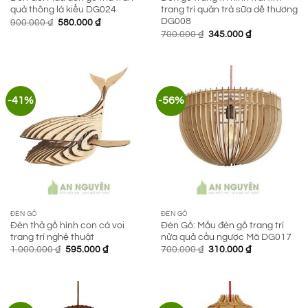
quả thông lá kiểu DG024
trang trí quán trà sữa dễ thương
DG008
Giá
Giá
900.000
₫
580.000
₫
gốc
hiện
Giá
Giá
700.000
₫
345.000
₫
là:
tại
gốc
hiện
900.000 ₫.
là:
là:
tại
580.000 ₫.
700.000 ₫.
là:
345.000 ₫.
-41%
-56%
ĐÈN GỖ
ĐÈN GỖ
Đèn thả gỗ hình con cá voi
Đèn Gỗ: Mẫu đèn gỗ trang trí
trang trí nghệ thuật
nửa quả cầu ngược Mã DG017
Giá
Giá
Giá
Giá
1.000.000
₫
595.000
₫
700.000
₫
310.000
₫
gốc
hiện
gốc
hiện
là:
tại
là:
tại
1.000.000 ₫.
là:
700.000 ₫.
là:
595.000 ₫.
310.000 ₫.