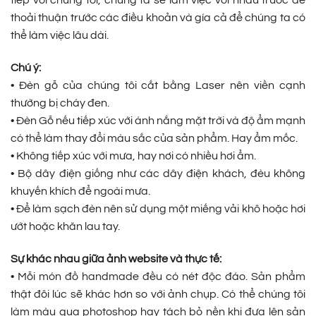
tiếp với chúng tôi, chúng ta sẽ làm việc với nhau trước để
thoải thuận trước các điều khoản và gía cả để chúng ta có
thể làm việc lâu dài.
Chú ý:
• Đèn gỗ của chúng tôi cắt bằng Laser nên viền cạnh
thường bị cháy đen.
• Đèn Gỗ nếu tiếp xúc với ánh nắng mặt trời và độ ẩm mạnh
có thể làm thay đổi màu sắc của sản phẩm. Hay ẩm mốc.
• Không tiếp xúc với mưa, hay nơi có nhiều hơi ẩm.
• Bộ dây điện giống như các dây điện khách, đèu không
khuyến khích để ngoài mưa.
• Để làm sạch đèn nên sử dụng một miếng vải khô hoặc hơi
ướt hoặc khăn lau tay.
Sự khác nhau giữa ảnh website và thực tế:
• Mỗi món đồ handmade đều có nét độc đáo. Sản phẩm
thật đôi lúc sẽ khác hơn so với ảnh chụp. Có thể chúng tôi
làm màu qua photoshop hay tách bỏ nền khi đưa lên sản