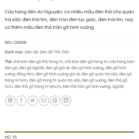
Cửa hàng đèn An Nguyên, có nhiều mẫu đèn thả cho quán
trà sữa: đèn trái tim, đèn tròn đèn lục giác, đèn trái tim, nay
có thêm mẫu đèn thả trần gỗ hình vuông
SKU:
DG026
Danh mục:
Đèn Gỗ
,
Đèn Gỗ Thả Trần
Thẻ:
chỗ bán đèn gỗ thả trang trí
,
chỗ bán đèn gỗ trang trí
,
cửa hàng bán
đèn gỗ
,
đèn gỗ dg026
,
đèn gỗ giá rẻ
,
đèn gỗ hình vuông
,
đèn gỗ hình
vuông đồng tâm
,
đèn gỗ hình vuông giá rẻ
,
đèn gỗ quán trà sữa
,
đèn gỗ
trang trí hcm
,
đèn gỗ trang trí quán trà sữa
,
đèn gỗ vuông
,
đèn thả gỗ
hcm
,
đèn thả gỗ trang trí tphcm
,
Đèn thả trần gỗ hình vuông
,
dg026
MÔ TẢ