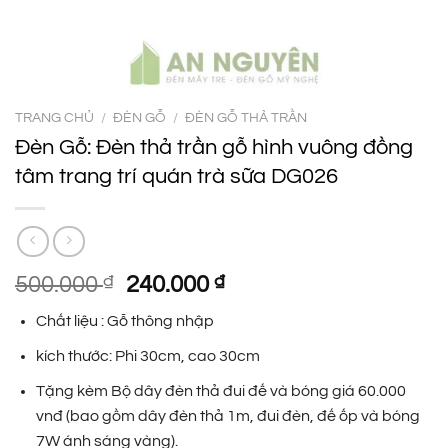
TRANG CHỦ
/
ĐÈN GỖ
/
ĐÈN GỖ THẢ TRẦN
Đèn Gỗ: Đèn thả trần gỗ hình vuông đồng
tâm trang trí quán trà sữa DG026
Giá
Giá
500.000
₫
240.000
₫
gốc
hiện
Chất liệu : Gỗ thông nhập
là:
tại
500.000 ₫.
là:
kích thước: Phi 30cm, cao 30cm
240.000 ₫.
Tặng kèm Bộ dây đèn thả đui đế và bóng giá 60.000
vnđ (bao gồm dây đèn thả 1m, đui đèn, đế ốp và bóng
7W ánh sáng vàng).