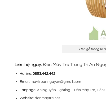
Đèn gỗ trang trí
Liên hệ ngay:
Đèn Mây Tre Trang Trí An Ngu
Hotline:
0853.442.442
Email:
maytreannguyen@gmail.com
Fanpage:
An Nguyên Lighting – Đèn Mây Tre, Đèn 
Website:
denmaytre.net