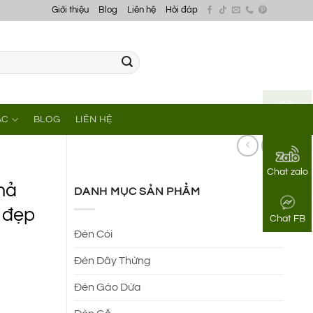
Giới thiệu
Blog
Liên hệ
Hỏi đáp
ÁC
BLOG
LIÊN HỆ
Gọi điện
Chat zalo
hả
DANH MỤC SẢN PHẨM
c đẹp
Chat FB
Đèn Cói
Đèn Dây Thừng
Đèn Gáo Dừa