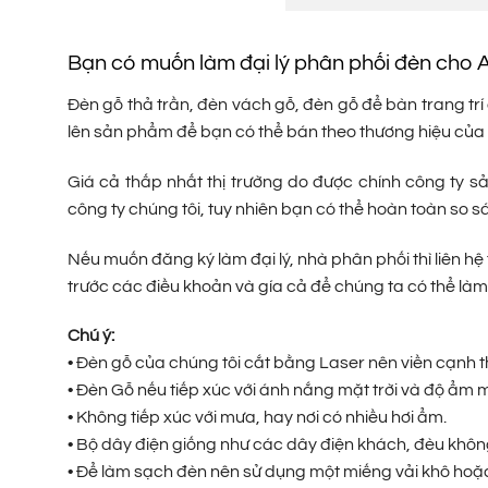
Bạn có muốn làm đại lý phân phối đèn cho
Đèn gỗ thả trần, đèn vách gỗ, đèn gỗ để bàn trang trí 
lên sản phẩm để bạn có thể bán theo thương hiệu của
Giá cả thấp nhất thị trường do được chính công ty s
công ty chúng tôi, tuy nhiên bạn có thể hoàn toàn so s
Nếu muốn đăng ký làm đại lý, nhà phân phối thì liên hệ 
trước các điều khoản và gía cả để chúng ta có thể làm 
Chú ý:
• Đèn gỗ của chúng tôi cắt bằng Laser nên viền cạnh 
• Đèn Gỗ nếu tiếp xúc với ánh nắng mặt trời và độ ẩ
• Không tiếp xúc với mưa, hay nơi có nhiều hơi ẩm.
• Bộ dây điện giống như các dây điện khách, đèu khô
• Để làm sạch đèn nên sử dụng một miếng vải khô hoặc 