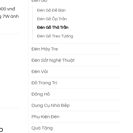
Đèn Gỗ
000 vnđ
Đèn Gỗ Để Bàn
ng 7W ánh
Đèn Gỗ Ốp Trần
Đèn Gỗ Thả Trần
Đèn Gỗ Treo Tường
Đèn Mây Tre
Đèn Sắt Nghệ Thuật
Đèn Vải
Đồ Trang Trí
Đồng Hồ
Dung Cụ Nhà Bếp
Phụ Kiện Đèn
p
Quà Tặng