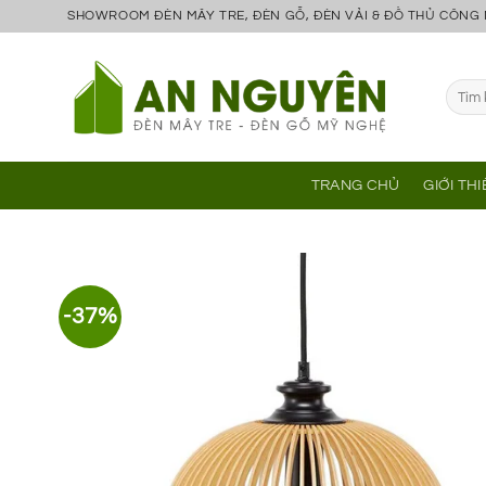
Bỏ
SHOWROOM ĐÈN MÂY TRE, ĐÈN GỖ, ĐÈN VẢI & ĐỒ THỦ CÔNG
qua
nội
Tìm
dung
kiếm:
TRANG CHỦ
GIỚI TH
-37%