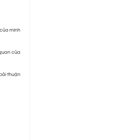
o của mình
 quan của
hoải thuận