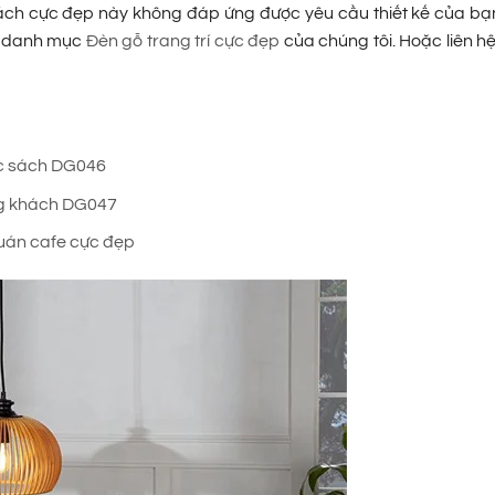
ách cực đẹp này không đáp ứng được yêu cầu thiết kế của bạ
g danh mục
Đèn gỗ trang trí cực đẹp
của chúng tôi. Hoặc liên hệ
ọc sách DG046
òng khách DG047
quán cafe cực đẹp