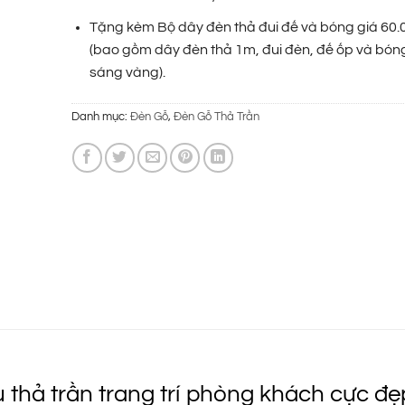
490.000 ₫.
Tặng kèm Bộ dây đèn thả đui đế và bóng giá 60.
(bao gồm dây đèn thả 1m, đui đèn, đế ốp và bó
sáng vàng).
Danh mục:
Đèn Gỗ
,
Đèn Gỗ Thả Trần
thả trần trang trí phòng khách cực đẹ