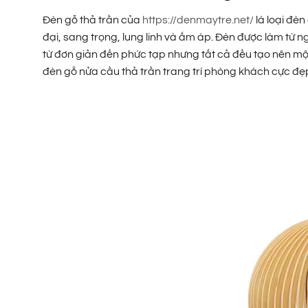
Đèn gỗ thả trần của
https://denmaytre.net/
là loại đèn
đại, sang trọng, lung linh và ấm áp. Đèn được làm từ n
từ đơn giản đến phức tạp nhưng tất cả đều tạo nên một
đèn gỗ nửa cầu thả trần trang trí phòng khách cực đẹ