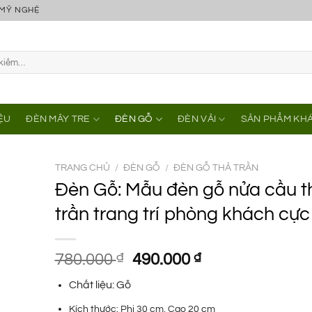
 MỸ NGHỆ
IỆU
ĐÈN MÂY TRE
ĐÈN GỖ
ĐÈN VẢI
SẢN PHẨM KH
TRANG CHỦ
/
ĐÈN GỖ
/
ĐÈN GỖ THẢ TRẦN
Đèn Gỗ: Mẫu đèn gỗ nửa cầu t
trần trang trí phòng khách cự
Giá
Giá
780.000
₫
490.000
₫
gốc
hiện
Chất liệu: Gỗ
là:
tại
780.000 ₫.
là:
Kích thước: Phi 30 cm, Cao 20 cm