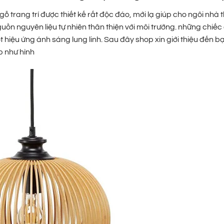
 gỗ trang trí được thiết kế rất độc đáo, mới lạ giúp cho ngôi nhà
guồn nguyên liệu tự nhiên thân thiện với môi trường. những chiếc
 hiệu ứng ánh sáng lung linh. Sau đây shop xin giới thiệu đến 
p như hình