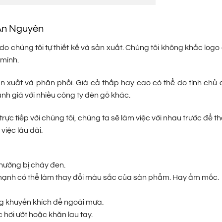
 An Nguyên
do chúng tôi tự thiết kế và sản xuất. Chúng tôi không khắc log
 mình.
ản xuất và phân phối. Giá cả thấp hay cao có thể do tính chủ
ánh giá với nhiều công ty đèn gỗ khác.
trực tiếp với chúng tôi, chúng ta sẽ làm việc với nhau trước để t
việc lâu dài.
thường bị cháy đen.
m mạnh có thể làm thay đổi màu sắc của sản phẩm. Hay ẩm mốc.
ng khuyến khích để ngoài mưa.
hơi ướt hoặc khăn lau tay.