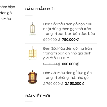
 thêm hiện
SẢN PHẨM MỚI
 đèn gỗ
bạn Mẫu
Đèn Gỗ: Mẫu đèn gỗ hộp chữ
nhật đứng thon gọn thả trần
trang trí bàn bar, bàn đảo bếp
Giá
Giá
990.000
₫
750.000
₫
gốc
hiện
Đèn Gỗ: Mẫu đèn gỗ thả trần
là:
tại
trang trí bàn ăn nhỏ gia đình
990.000 ₫.
là:
giá rẻ ở TPHCM
750.000 ₫.
Giá
Giá
930.000
₫
690.000
₫
gốc
hiện
Đèn Gỗ: Mẫu đèn gỗ lục giác
là:
tại
trang trí phòng thờ, nhà gỗ
930.000 ₫.
là:
Giá
Giá
2.790.000
₫
2.150.000
₫
690.000 ₫.
gốc
hiện
là:
tại
BÀI VIẾT MỚI
2.790.000 ₫.
là:
2.150.000 ₫.