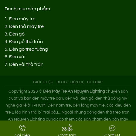
Danh mục sản phẩm
1.
Đèn mây tre
2.
Đèn thả mây tre
3.
Đèn gỗ
4.
Đèn gỗ thả trần
5.
Đèn gỗ treo tường
6.
Đèn vải
7.
Đèn vải thả trần
GIỚI THIỆU
BLOG
LIÊN HỆ
HỎI ĐÁP
Copyright 2026 ©
Đèn Mây Tre An Nguyên Lighting
chuyên sản
xuất và bán đèn mây tre đan, đèn vải, đèn gỗ, đèn thủ công mỹ
nghệ giá rẻ ở TPHCM. Đèn nơm tre, đèn lồng mây tre, các kiểu đèn
tre 2 lớp hình trái bí, trái bầu... Ngoài những dòng đèn thả treo trần,
An Nguyên Lighting cung cấp thêm các sản phẩm đèn bàn mây
tre. Nếu bạn cần tìm xưởng đèn mây tre trang trí hoặc mua đèn tre
đan giá sỉ hãy liên hệ ngay An Nguyên nhé!
Gọi điện
Chat zalo
Chat FB