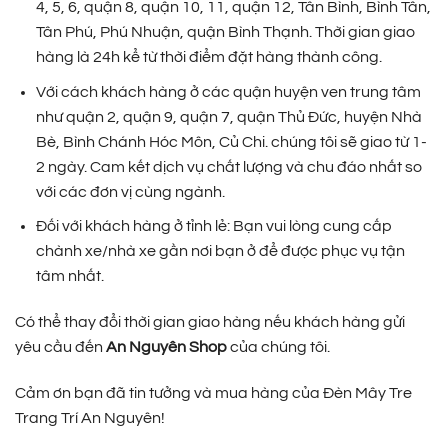
4, 5, 6, quận 8, quận 10, 11, quận 12, Tân Bình, Bình Tân,
Tân Phú, Phú Nhuận, quận Bình Thạnh. Thời gian giao
hàng là 24h kể từ thời điểm đặt hàng thành công.
Với cách khách hàng ở các quận huyện ven trung tâm
như quận 2, quận 9, quận 7, quận Thủ Đức, huyện Nhà
Bè, Bình Chánh Hóc Môn, Củ Chi. chúng tôi sẽ giao từ 1-
2 ngày. Cam kết dịch vụ chất lượng và chu đáo nhất so
với các đơn vị cùng ngành.
Đối với khách hàng ở tỉnh lẻ: Bạn vui lòng cung cấp
chành xe/nhà xe gần nơi bạn ở để được phục vụ tận
tâm nhất.
Có thể thay đổi thời gian giao hàng nếu khách hàng gửi
yêu cầu đến
An Nguyên Shop
của chúng tôi.
Cảm ơn bạn đã tin tưởng và mua hàng của Đèn Mây Tre
Trang Trí An Nguyên!