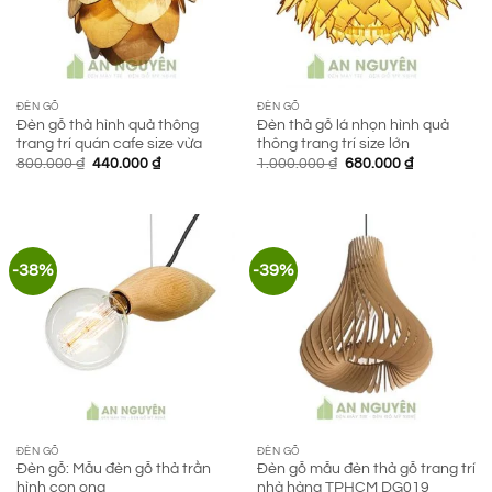
ĐÈN GỖ
ĐÈN GỖ
Đèn gỗ thả hình quả thông
Đèn thả gỗ lá nhọn hình quả
trang trí quán cafe size vừa
thông trang trí size lớn
Giá
Giá
Giá
Giá
800.000
₫
440.000
₫
1.000.000
₫
680.000
₫
gốc
hiện
gốc
hiện
là:
tại
là:
tại
800.000 ₫.
là:
1.000.000 ₫.
là:
440.000 ₫.
680.000 ₫.
-38%
-39%
ĐÈN GỖ
ĐÈN GỖ
Đèn gỗ: Mẫu đèn gỗ thả trần
Đèn gỗ mẫu đèn thả gỗ trang trí
hình con ong
nhà hàng TPHCM DG019