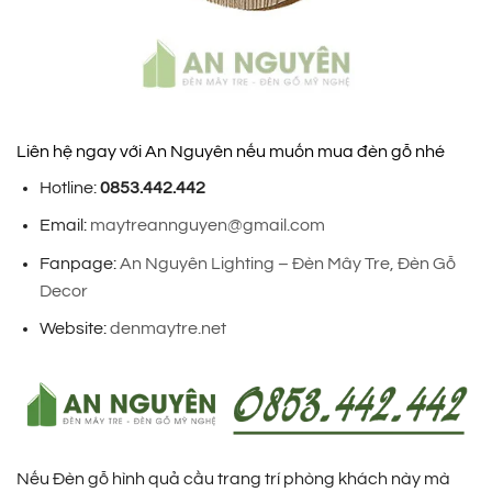
Liên hệ ngay với An Nguyên nếu muốn mua đèn gỗ nhé
Hotline:
0853.442.442
Email:
maytreannguyen@gmail.com
Fanpage:
An Nguyên Lighting – Đèn Mây Tre, Đèn Gỗ
Decor
Website:
denmaytre.net
Nếu Đèn gỗ hình quả cầu trang trí phòng khách này mà