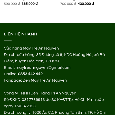
Giá
Giá
Giá
Giá
590.000
₫
365.000
₫
700.000
₫
430.000
₫
gốc
hiện
gốc
hiện
là:
tại
là:
tại
590.000 ₫.
là:
700.000 ₫.
là:
365.000 ₫.
430.000 ₫.
LIÊN HỆ NHANH
Cửa hàng Mây Tre An Nguyên
Địa chỉ cửa hàng:
85 Đường số 6, KDC Hoàng Hải, xã Bà
Điểm, huyện Hóc Môn, TPHCM.
Email: maytreannguyen@gmail.com
Hotline:
0853 442 442
Fanpage:
Đèn Mây Tre An Nguyên
Công ty TNHH Đèn Trang Trí An Nguyên
Số ĐKKD: 0317736913 do Sở KHĐT Tp. Hồ Chí Minh cấp
ngày 16/03/2023
Địa chỉ công ty: 1026 Âu Cơ, Phường Tân Bình, TP. Hồ Chí