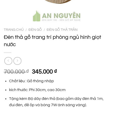
TRANG CHỦ
/
ĐÈN GỖ
/
ĐÈN GỖ THẢ TRẦN
Đèn thả gỗ trang trí phòng ngủ hình giọt
nước
Giá
Giá
700.000
₫
345.000
₫
gốc
hiện
Chất liệu : Gỗ thông nhập
là:
tại
700.000 ₫.
là:
kích thước: Phi 30cm, cao 30cm
345.000 ₫.
Tặng kèm Bộ dây đèn thả (bao gồm dây đèn thả 1m,
đui đèn, đế ốp và bóng 7W ánh sáng vàng).