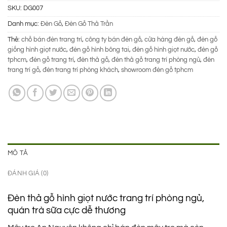
SKU:
DG007
Danh mục:
Đèn Gỗ
,
Đèn Gỗ Thả Trần
Thẻ:
chỗ bán đèn trang trí
,
công ty bán đèn gỗ
,
cửa hàng đèn gỗ
,
đèn gỗ
giống hình giọt nước
,
đèn gỗ hình bông tai
,
đèn gỗ hình giọt nước
,
đèn gỗ
tphcm
,
đèn gỗ trang trí
,
đèn thả gỗ
,
đèn thả gỗ trang trí phòng ngủ
,
đèn
trang trí gỗ
,
đèn trang trí phòng khách
,
showroom đèn gỗ tphcm
MÔ TẢ
ĐÁNH GIÁ (0)
Đèn thả gỗ hình giọt nước trang trí phòng ngủ,
quán trà sữa cực dễ thương