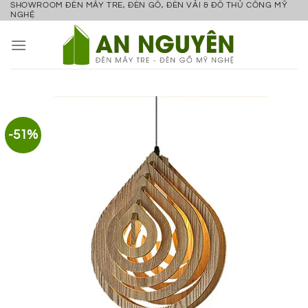
SHOWROOM ĐÈN MÂY TRE, ĐÈN GỖ, ĐÈN VẢI & ĐỒ THỦ CÔNG MỸ
Bỏ
NGHỆ
qua
nội
dung
-51%