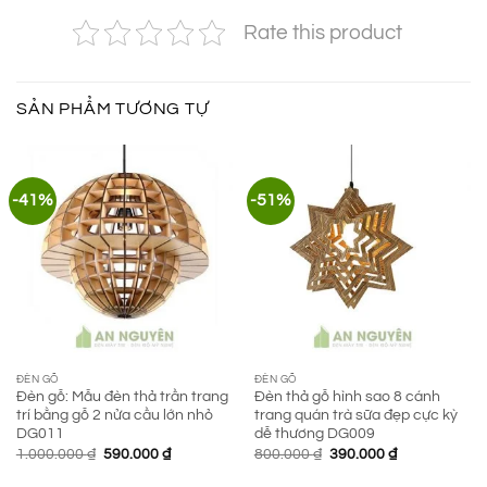
Rate this product
SẢN PHẨM TƯƠNG TỰ
-41%
-51%
ĐÈN GỖ
ĐÈN GỖ
Đèn gỗ: Mẫu đèn thả trần trang
Đèn thả gỗ hình sao 8 cánh
trí bằng gỗ 2 nửa cầu lớn nhỏ
trang quán trà sữa đẹp cực kỳ
DG011
dễ thương DG009
Giá
Giá
Giá
Giá
1.000.000
₫
590.000
₫
800.000
₫
390.000
₫
gốc
hiện
gốc
hiện
là:
tại
là:
tại