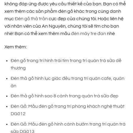
không đáp ứng được yêu cầu thiết kế của bạn. Bạn có thể
xem thêm các sản phẩm đèn gỗ khác trong cùng danh
mục
Đèn gỗ thả trần
cực đẹp của chúng tôi. Hoặc liên hệ
với nhân viên của An Nguyên, chúng tôi sẽ tìm cho bạn
nhé! Bạn có thể xem thêm mẫu
đèn mây tre đan
nhé
Xem thêm:
Đèn gỗ trang trí hình trái tim trang trí quán trà sữa dễ
thương
Đèn thả gỗ hình lục giác đều trang trí quán cafe, quán
ăn
Đèn thả gỗ hình sao 8 cánh trang quán trà sữa đẹp
Đèn Gỗ: Mẫu đèn gỗ trang trí phòng khách nghệ thuật
DG012
Đèn Gỗ: Mẫu đèn gỗ hình cánh bướm trang trí quán trà
sữa DG013