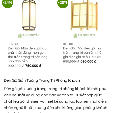
-24%
-26%
ĐÈN GỖ
ĐÈN GỖ
Đèn Gỗ: Mẫu đèn gỗ hộp
Đèn Gỗ: Mẫu đèn gỗ thả
chữ nhật đứng thon gọn
trần trang trí bàn ăn nhỏ
thả trần trang trí bàn bar,
gia đình giá rẻ ở TPHCM
bàn đảo bếp
Giá
Giá
930.000
₫
690.000
₫
gốc
hiện
Giá
Giá
990.000
₫
750.000
₫
là:
tại
gốc
hiện
930.000 ₫.
là:
là:
tại
690.000 ₫.
990.000 ₫.
là:
750.000 ₫.
Đèn Gỗ Gắn Tường Trang Trí Phòng Khách
Đèn gỗ gắn tường trong trang trí phòng khách là một phụ
kiện nội thất vô cùng độc đáo và tinh tế. Sự kết hợp giữa
chất liệu gỗ tự nhiên và thiết kế sáng tạo tạo nên một điểm
nhấn nghệ thuật, mang đến cho không gian phòng khách