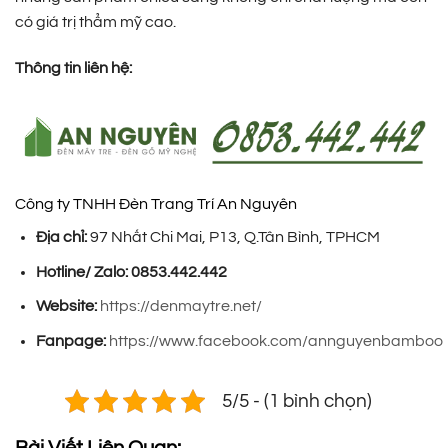
có giá trị thẩm mỹ cao.
Thông tin liên hệ:
Công ty TNHH Đèn Trang Trí An Nguyên
Địa chỉ:
97 Nhất Chi Mai, P13, Q.Tân Bình, TPHCM
Hotline/ Zalo:
0853.442.442
Website:
https://denmaytre.net/
Fanpage:
https://www.facebook.com/annguyenbamboo
5/5 - (1 bình chọn)
Bài Viết Liên Quan: