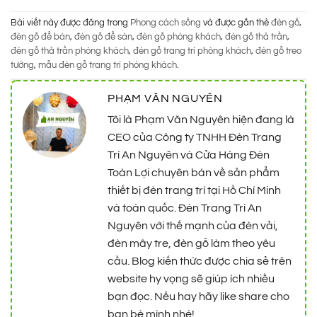
Bài viết này được đăng trong
Phong cách sống
và được gắn thẻ
đèn gỗ
,
đèn gỗ để bàn
,
đèn gỗ để sàn
,
đèn gỗ phòng khách
,
đèn gỗ thả trần
,
đèn gỗ thả trần phòng khách
,
đèn gỗ trang trí phòng khách
,
đèn gỗ treo
tường
,
mẫu đèn gỗ trang trí phòng khách
.
PHẠM VĂN NGUYÊN
Tôi là Phạm Văn Nguyên hiện đang là
CEO của Công ty TNHH Đèn Trang
Trí An Nguyên và Cửa Hàng Đèn
Toàn Lợi chuyên bán về sản phẩm
thiết bị đèn trang trí tại Hồ Chí Minh
và toàn quốc. Đèn Trang Trí An
Nguyên với thế mạnh của đèn vải,
đèn mây tre, đèn gỗ làm theo yêu
cầu. Blog kiến thức được chia sẻ trên
website hy vọng sẽ giúp ích nhiều
bạn đọc. Nếu hay hãy like share cho
bạn bè mình nhé!