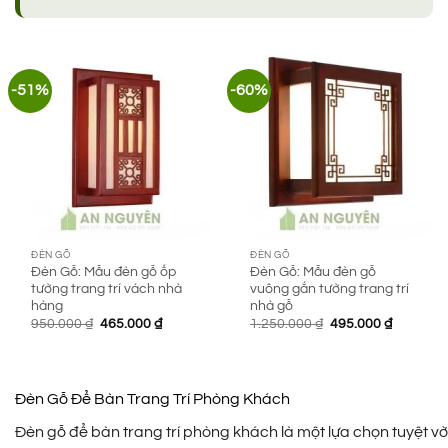
-51%
-60%
ĐÈN GỖ
ĐÈN GỖ
Đèn Gỗ: Mẫu đèn gỗ ốp
Đèn Gỗ: Mẫu đèn gỗ
tường trang trí vách nhà
vuông gắn tường trang trí
hàng
nhà gỗ
Giá
Giá
Giá
Giá
950.000
₫
465.000
₫
1.250.000
₫
495.000
₫
gốc
hiện
gốc
hiện
là:
tại
là:
tại
950.000 ₫.
là:
1.250.000 ₫.
là:
465.000 ₫.
495.000 
Đèn Gỗ Để Bàn Trang Trí Phòng Khách
Đèn gỗ để bàn trang trí phòng khách là một lựa chọn tuyệt v