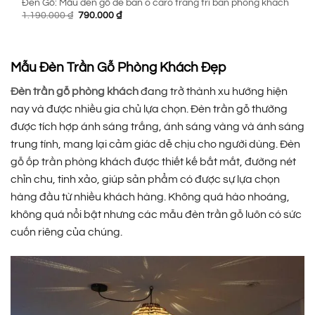
Đèn Gỗ: Mẫu đèn gỗ để bàn ô caro trang trí bàn phòng khách
Giá
Giá
1.190.000
₫
790.000
₫
gốc
hiện
là:
tại
1.190.000 ₫.
là:
790.000 ₫.
Mẫu Đèn Trần Gỗ Phòng Khách Đẹp
Đèn trần gỗ phòng khách
đang trở thành xu hướng hiện
nay và được nhiều gia chủ lựa chọn. Đèn trần gỗ thường
được tích hợp ánh sáng trắng, ánh sáng vàng và ánh sáng
trung tính, mang lại cảm giác dễ chịu cho người dùng. Đèn
gỗ ốp trần phòng khách được thiết kế bắt mắt, đường nét
chỉn chu, tinh xảo, giúp sản phẩm có được sự lựa chọn
hàng đầu từ nhiều khách hàng. Không quá hào nhoáng,
không quá nổi bật nhưng các mẫu đèn trần gỗ luôn có sức
cuốn riêng của chúng.