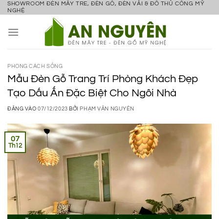
SHOWROOM ĐÈN MÂY TRE, ĐÈN GỖ, ĐÈN VẢI & ĐỒ THỦ CÔNG MỸ
Bỏ
NGHỆ
qua
nội
dung
PHONG CÁCH SỐNG
Mẫu Đèn Gỗ Trang Trí Phòng Khách Đẹp
Tạo Dấu Ấn Đặc Biệt Cho Ngôi Nhà
ĐĂNG VÀO
07/12/2023
BỞI
PHẠM VĂN NGUYÊN
07
Th12