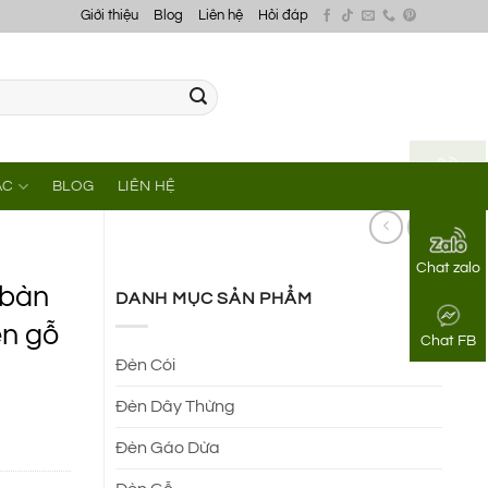
Giới thiệu
Blog
Liên hệ
Hỏi đáp
ÁC
BLOG
LIÊN HỆ
Gọi điện
Chat zalo
 bàn
DANH MỤC SẢN PHẨM
èn gỗ
Chat FB
Đèn Cói
Đèn Dây Thừng
Đèn Gáo Dừa