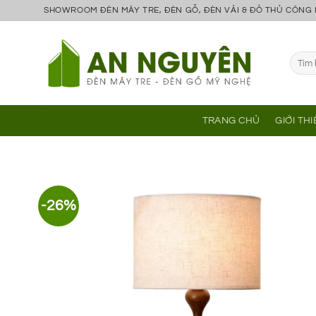
Bỏ
SHOWROOM ĐÈN MÂY TRE, ĐÈN GỖ, ĐÈN VẢI & ĐỒ THỦ CÔNG
qua
nội
Tìm
dung
kiếm:
TRANG CHỦ
GIỚI TH
-26%