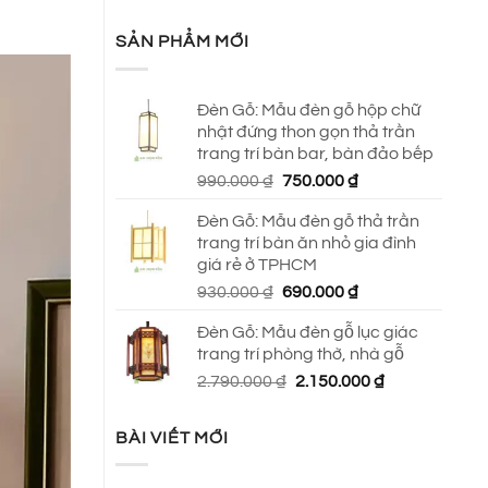
SẢN PHẨM MỚI
Đèn Gỗ: Mẫu đèn gỗ hộp chữ
nhật đứng thon gọn thả trần
trang trí bàn bar, bàn đảo bếp
Giá
Giá
990.000
₫
750.000
₫
gốc
hiện
Đèn Gỗ: Mẫu đèn gỗ thả trần
là:
tại
trang trí bàn ăn nhỏ gia đình
990.000 ₫.
là:
giá rẻ ở TPHCM
750.000 ₫.
Giá
Giá
930.000
₫
690.000
₫
gốc
hiện
Đèn Gỗ: Mẫu đèn gỗ lục giác
là:
tại
trang trí phòng thờ, nhà gỗ
930.000 ₫.
là:
Giá
Giá
2.790.000
₫
2.150.000
₫
690.000 ₫.
gốc
hiện
là:
tại
BÀI VIẾT MỚI
2.790.000 ₫.
là:
2.150.000 ₫.