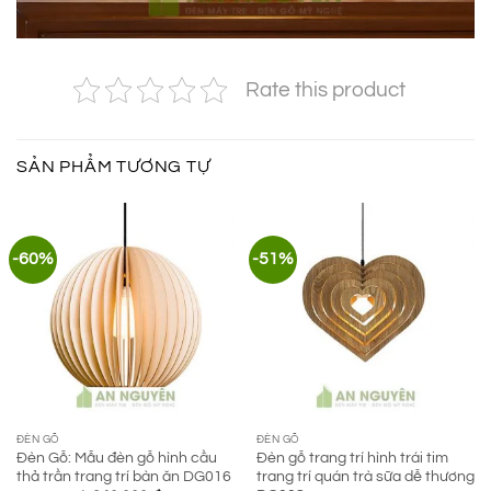
Rate this product
SẢN PHẨM TƯƠNG TỰ
-60%
-51%
ĐÈN GỖ
ĐÈN GỖ
Đèn Gỗ: Mẫu đèn gỗ hình cầu
Đèn gỗ trang trí hình trái tim
thả trần trang trí bàn ăn DG016
trang trí quán trà sữa dễ thương