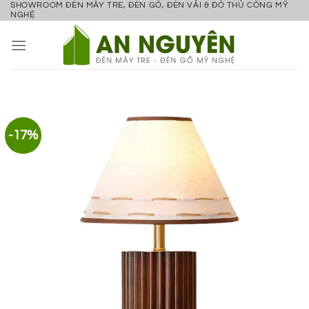
SHOWROOM ĐÈN MÂY TRE, ĐÈN GỖ, ĐÈN VẢI & ĐỒ THỦ CÔNG MỸ
Bỏ
NGHỆ
qua
nội
dung
-17%