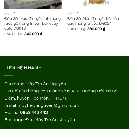
ĐÈN GỖ
ĐÈN GỖ
Đèn Gỗ: Mẫu đèn gỗ hình thùng
Đèn Gỗ: Mẫu đèn gỗ thả trần
rượu gỗ trang trí bàn bar quầy
quả thông lá kiểu DG024
cafe DG018
Giá
Giá
900.000
₫
580.000
₫
gốc
hiện
Giá
Giá
350.000
₫
240.000
₫
là:
tại
gốc
hiện
900.000 ₫.
là:
là:
tại
580.000 ₫.
350.000 ₫.
là:
240.000 ₫.
LIÊN HỆ NHANH
Cửa hàng Mây Tre An Nguyên
Địa chỉ cửa hàng:
85 Đường số 6, KDC Hoàng Hải, xã Bà
Điểm, huyện Hóc Môn, TPHCM.
Email: maytreannguyen@gmail.com
Hotline:
0853 442 442
Fanpage:
Đèn Mây Tre An Nguyên