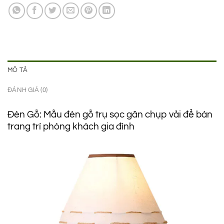
1.990.000 ₫.
là:
1.650.000 ₫.
MÔ TẢ
ĐÁNH GIÁ (0)
Đèn Gỗ: Mẫu đèn gỗ trụ sọc gân chụp vải để bàn
trang trí phòng khách gia đình