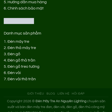
5.
Hướng dẫn mua hàng
6.
Chính sách bảo mật
Danh mục sản phẩm
1.
Đèn mây tre
2.
Đèn thả mây tre
3.
Đèn gỗ
4.
Đèn gỗ thả trần
5.
Đèn gỗ treo tường
6.
Đèn vải
7.
Đèn vải thả trần
GIỚI THIỆU
BLOG
LIÊN HỆ
HỎI ĐÁP
Copyright 2026 ©
Đèn Mây Tre An Nguyên Lighting
chuyên sản
xuất và bán đèn mây tre đan, đèn vải, đèn gỗ, đèn thủ công mỹ