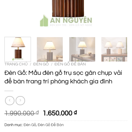
TRANG CHỦ
/
ĐÈN GỖ
/
ĐÈN GỖ ĐỂ BÀN
Đèn Gỗ: Mẫu đèn gỗ trụ sọc gân chụp vải
để bàn trang trí phòng khách gia đình
Giá
Giá
1.990.000
₫
1.650.000
₫
gốc
hiện
Danh mục:
Đèn Gỗ
,
Đèn Gỗ Để Bàn
là:
tại