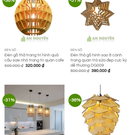
-36%
-51%
ĐÈN GỖ
ĐÈN GỖ
Đèn gỗ thả trang trí hình quả
Đèn thả gỗ hình sao 8 cánh
cầu size nhỏ trang trí quán cafe
trang quán trà sữa đẹp cực kỳ
dễ thương DG009
Giá
Giá
500.000
₫
320.000
₫
gốc
hiện
Giá
Giá
800.000
₫
390.000
₫
là:
tại
gốc
hiện
500.000 ₫.
là:
là:
tại
320.000 ₫.
800.000 ₫.
là:
390.000 ₫.
-31%
-36%