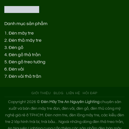
Danh mục sản phẩm
1.
Đèn mây tre
2.
Đèn thả mây tre
3.
Đèn gỗ
4.
Đèn gỗ thả trần
5.
Đèn gỗ treo tường
6.
Đèn vải
7.
Đèn vải thả trần
GIỚI THIỆU
BLOG
LIÊN HỆ
HỎI ĐÁP
Copyright 2026 ©
Đèn Mây Tre An Nguyên Lighting
chuyên sản
xuất và bán đèn mây tre đan, đèn vải, đèn gỗ, đèn thủ công mỹ
nghệ giá rẻ ở TPHCM. Đèn nơm tre, đèn lồng mây tre, các kiểu đèn
tre 2 lớp hình trái bí, trái bầu... Ngoài những dòng đèn thả treo trần,
An Nguyên Lighting cung cấp thêm các sản phẩm đèn bàn mây