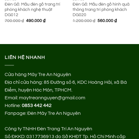
Đèn Gỗ: Mẫu đèn gỗ trang trí
Đèn Gỗ: Mẫu đèn gỗ hình quả
phòng khách nghệ thuật
thông trang trí phòng khách
DG012
DG020
Giá
Giá
Giá
Giá
700.000
₫
490.000
₫
1.200.000
₫
560.000
₫
gốc
hiện
gốc
hiện
là:
tại
là:
tại
700.000 ₫.
là:
1.200.000 ₫.
là:
490.000 ₫.
560.000 ₫.
LIÊN HỆ NHANH
Cửa hàng Mây Tre An Nguyên
Địa chỉ cửa hàng:
85 Đường số 6, KDC Hoàng Hải, xã Bà
Điểm, huyện Hóc Môn, TPHCM.
Email: maytreannguyen@gmail.com
Hotline:
0853 442 442
Fanpage:
Đèn Mây Tre An Nguyên
Công ty TNHH Đèn Trang Trí An Nguyên
Số ĐKKD: 0317736913 do Sở KHĐT Tp. Hồ Chí Minh cấp