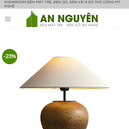
SHOWROOM ĐÈN MÂY TRE, ĐÈN GỖ, ĐÈN VẢI & ĐỒ THỦ CÔNG MỸ
Bỏ
NGHỆ
qua
nội
dung
-23%