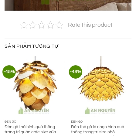
Rate this product
SẢN PHẨM TƯƠNG TỰ
-45%
-43%
ĐÈN GỖ
ĐÈN GỖ
Đèn gỗ thả hình quả thông
Đèn thả gỗ lá nhọn hình quả
trang trí quán cafe size vừa
thông trang trí size nhỏ