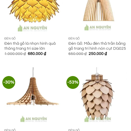
ĐÈN GỖ
ĐÈN GỖ
Đèn thả gỗ lá nhọn hình quả
Đèn Gỗ: Mẫu đèn thả trần bằng
thông trang trí size lớn
gỗ trang trí hình nón cụt DG025
Giá
Giá
Giá
Giá
1.000.000
₫
680.000
₫
650.000
₫
250.000
₫
gốc
hiện
gốc
hiện
là:
tại
là:
tại
1.000.000 ₫.
là:
650.000 ₫.
là:
680.000 ₫.
250.000 ₫.
-30%
-53%
ĐÈN GỖ
ĐÈN GỖ