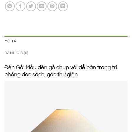
2.150.000 ₫.
là:
1.650.000 ₫.
MÔ TẢ
ĐÁNH GIÁ (0)
Đèn Gỗ: Mẫu đèn gỗ chụp vải để bàn trang trí
phòng đọc sách, góc thư giãn