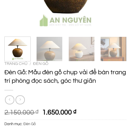
TRANG CHỦ
/
ĐÈN GỖ
Đèn Gỗ: Mẫu đèn gỗ chụp vải để bàn trang
trí phòng đọc sách, góc thư giãn
Giá
Giá
2.150.000
₫
1.650.000
₫
gốc
hiện
Danh mục:
Đèn Gỗ
là:
tại