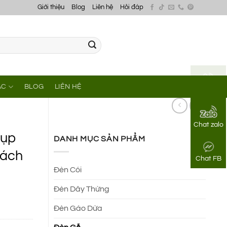
Giới thiệu
Blog
Liên hệ
Hỏi đáp
ÁC
BLOG
LIÊN HỆ
Gọi điện
Chat zalo
hụp
DANH MỤC SẢN PHẨM
hách
Chat FB
Đèn Cói
Đèn Dây Thừng
Đèn Gáo Dừa