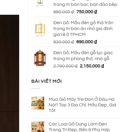
trang trí bàn bar, bàn đảo bếp
Giá
Giá
990.000
₫
750.000
₫
gốc
hiện
Đèn Gỗ: Mẫu đèn gỗ thả trần
là:
tại
trang trí bàn ăn nhỏ gia đình
990.000 ₫.
là:
giá rẻ ở TPHCM
750.000 ₫.
Giá
Giá
930.000
₫
690.000
₫
gốc
hiện
Đèn Gỗ: Mẫu đèn gỗ lục giác
là:
tại
trang trí phòng thờ, nhà gỗ
930.000 ₫.
là:
Giá
Giá
2.790.000
₫
2.150.000
₫
690.000 ₫.
gốc
hiện
là:
tại
BÀI VIẾT MỚI
2.790.000 ₫.
là:
2.150.000 ₫.
Mua Giỏ Mây Tre Đan Ở Đâu Hà
Nội? Top 3 Địa Chỉ, Mẫu Đẹp, Giá
Tốt
Các Loại Gỗ Dùng Làm Đèn
Trang Trí Đẹp, Bền & Phù Hợp