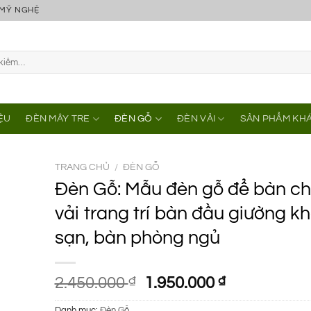
 MỸ NGHỆ
IỆU
ĐÈN MÂY TRE
ĐÈN GỖ
ĐÈN VẢI
SẢN PHẨM KH
TRANG CHỦ
/
ĐÈN GỖ
Đèn Gỗ: Mẫu đèn gỗ để bàn c
vải trang trí bàn đầu giường k
sạn, bàn phòng ngủ
Giá
Giá
2.450.000
₫
1.950.000
₫
gốc
hiện
Danh mục:
Đèn Gỗ