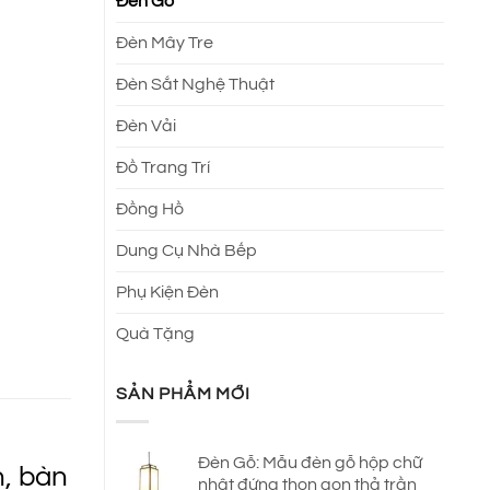
Đèn Gỗ
Đèn Mây Tre
.
Đèn Sắt Nghệ Thuật
Đèn Vải
Đồ Trang Trí
Đồng Hồ
Dung Cụ Nhà Bếp
Phụ Kiện Đèn
Quà Tặng
SẢN PHẨM MỚI
Đèn Gỗ: Mẫu đèn gỗ hộp chữ
n, bàn
nhật đứng thon gọn thả trần