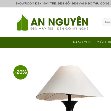
Bỏ
SHOWROOM ĐÈN MÂY TRE, ĐÈN GỖ, ĐÈN VẢI & ĐỒ THỦ CÔNG
qua
nội
Tìm
dung
kiếm:
TRANG CHỦ
GIỚI TH
-20%