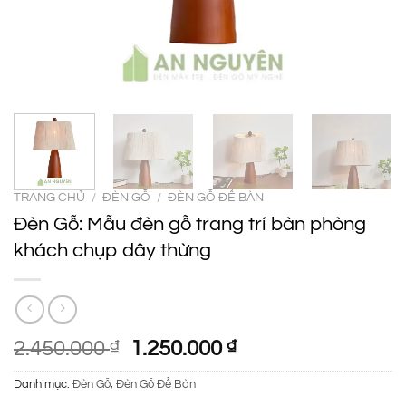
TRANG CHỦ
/
ĐÈN GỖ
/
ĐÈN GỖ ĐỂ BÀN
Đèn Gỗ: Mẫu đèn gỗ trang trí bàn phòng
khách chụp dây thừng
Giá
Giá
2.450.000
₫
1.250.000
₫
gốc
hiện
Danh mục:
Đèn Gỗ
,
Đèn Gỗ Để Bàn
là:
tại