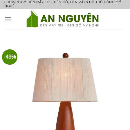
SHOWROOM ĐÈN MÂY TRE, ĐÈN GỖ, ĐÈN VẢI & ĐỒ THỦ CÔNG MỸ
Bỏ
NGHỆ
qua
nội
dung
-49%