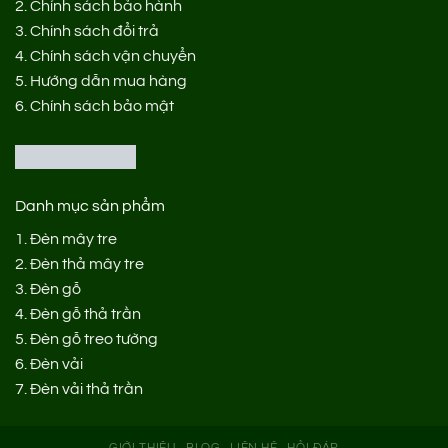
2.
Chính sách bảo hành
3.
Chính sách đổi trả
4.
Chính sách vận chuyển
5.
Hướng dẫn mua hàng
6.
Chính sách bảo mật
Danh mục sản phẩm
1.
Đèn mây tre
2.
Đèn thả mây tre
3.
Đèn gỗ
4.
Đèn gỗ thả trần
5.
Đèn gỗ treo tường
6.
Đèn vải
7.
Đèn vải thả trần
GIỚI THIỆU
BLOG
LIÊN HỆ
HỎI ĐÁP