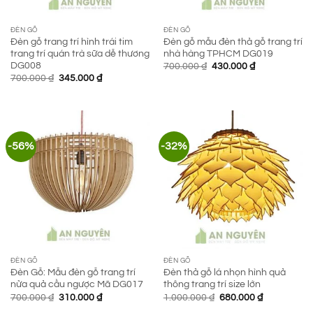
ĐÈN GỖ
ĐÈN GỖ
Đèn gỗ trang trí hình trái tim
Đèn gỗ mẫu đèn thả gỗ trang trí
trang trí quán trà sữa dễ thương
nhà hàng TPHCM DG019
DG008
Giá
Giá
700.000
₫
430.000
₫
gốc
hiện
Giá
Giá
700.000
₫
345.000
₫
là:
tại
gốc
hiện
700.000 ₫.
là:
là:
tại
430.000 ₫.
700.000 ₫.
là:
345.000 ₫.
-56%
-32%
ĐÈN GỖ
ĐÈN GỖ
Đèn Gỗ: Mẫu đèn gỗ trang trí
Đèn thả gỗ lá nhọn hình quả
nửa quả cầu ngược Mã DG017
thông trang trí size lớn
Giá
Giá
Giá
Giá
700.000
₫
310.000
₫
1.000.000
₫
680.000
₫
gốc
hiện
gốc
hiện