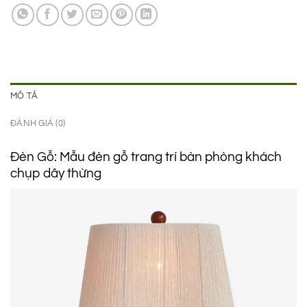
2.450.000 ₫.
là:
1.250.000 ₫.
MÔ TẢ
ĐÁNH GIÁ (0)
Đèn Gỗ: Mẫu đèn gỗ trang trí bàn phòng khách
chụp dây thừng