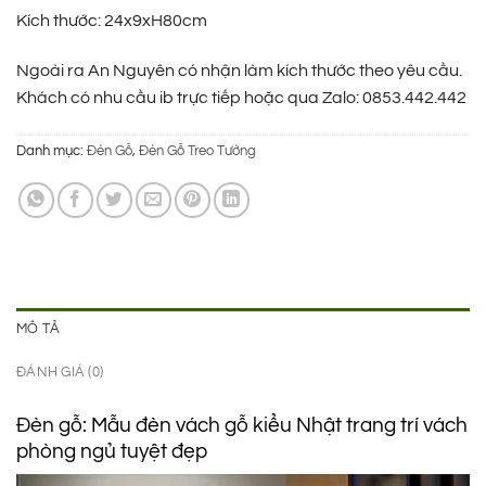
1.950.000 ₫.
là:
Kích thước: 24x9xH80cm
1.450.000 ₫.
Ngoài ra An Nguyên có nhận làm kích thước theo yêu cầu.
Khách có nhu cầu ib trực tiếp hoặc qua Zalo: 0853.442.442
Danh mục:
Đèn Gỗ
,
Đèn Gỗ Treo Tường
MÔ TẢ
ĐÁNH GIÁ (0)
Đèn gỗ: Mẫu đèn vách gỗ kiểu Nhật trang trí vách
phòng ngủ tuyệt đẹp