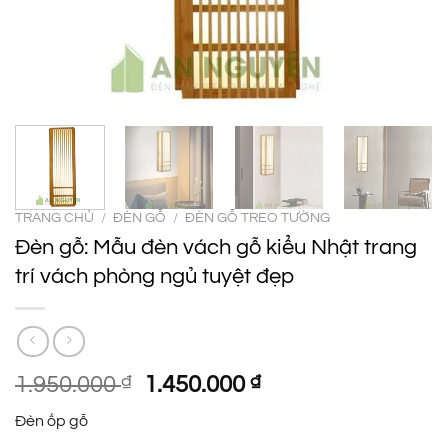
TRANG CHỦ
/
ĐÈN GỖ
/
ĐÈN GỖ TREO TƯỜNG
Đèn gỗ: Mẫu đèn vách gỗ kiểu Nhật trang
trí vách phòng ngủ tuyệt đẹp
Giá
Giá
1.950.000
₫
1.450.000
₫
gốc
hiện
Đèn ốp gỗ
là:
tại