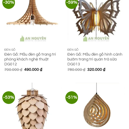
-30%
-59%
ĐÈN GỖ
ĐÈN GỖ
Đèn Gỗ: Mẫu đèn gỗ trang trí
Đèn Gỗ: Mẫu đèn gỗ hình cánh
phòng khách nghệ thuật
bướm trang trí quán trà sữa
DG012
DG013
Giá
Giá
Giá
Giá
700.000
₫
490.000
₫
780.000
₫
320.000
₫
gốc
hiện
gốc
hiện
là:
tại
là:
tại
700.000 ₫.
là:
780.000 ₫.
là:
490.000 ₫.
320.000 ₫.
-53%
-51%