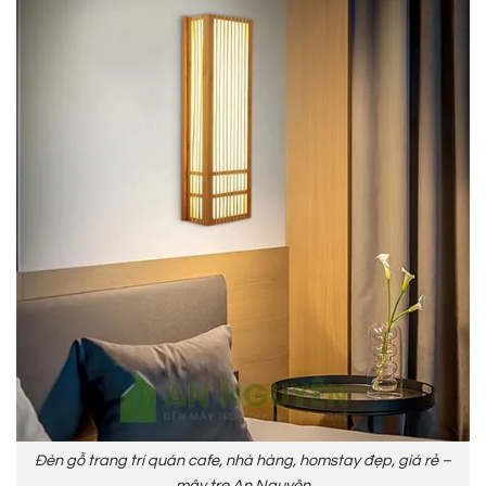
Đèn gỗ trang trí quán cafe, nhà hàng, homstay đẹp, giá rẻ –
mây tre An Nguyên