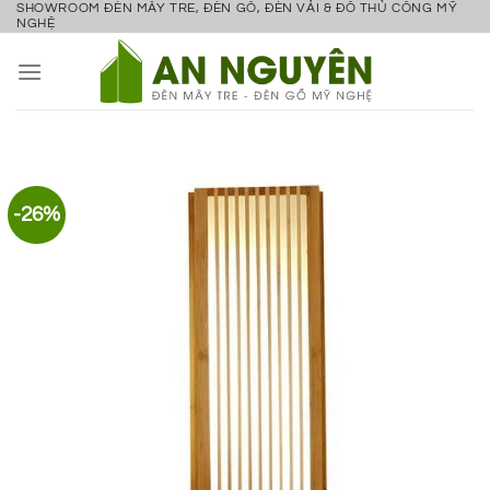
SHOWROOM ĐÈN MÂY TRE, ĐÈN GỖ, ĐÈN VẢI & ĐỒ THỦ CÔNG MỸ
Bỏ
NGHỆ
qua
nội
dung
-26%