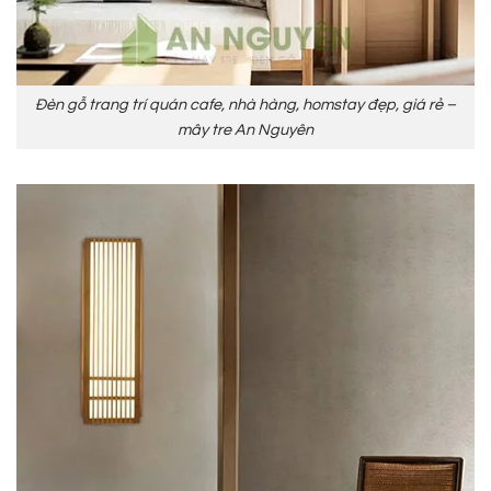
Đèn gỗ trang trí quán cafe, nhà hàng, homstay đẹp, giá rẻ –
mây tre An Nguyên