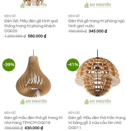
ĐÈN GỖ
ĐÈN GỖ
Đèn Gỗ: Mẫu đèn gỗ hình quả
Đèn thả gỗ trang trí phòng ngủ
thông trang trí phòng khách
hình giọt nước
DG020
Giá
Giá
700.000
₫
345.000
₫
gốc
hiện
Giá
Giá
1.200.000
₫
560.000
₫
là:
tại
gốc
hiện
700.000 ₫.
là:
là:
tại
345.000 ₫.
1.200.000 ₫.
là:
560.000 ₫.
-39%
-41%
ĐÈN GỖ
ĐÈN GỖ
Đèn gỗ mẫu đèn thả gỗ trang trí
Đèn gỗ: Mẫu đèn thả trần trang
nhà hàng TPHCM DG019
trí bằng gỗ 2 nửa cầu lớn nhỏ
DG011
Giá
Giá
700.000
₫
430.000
₫