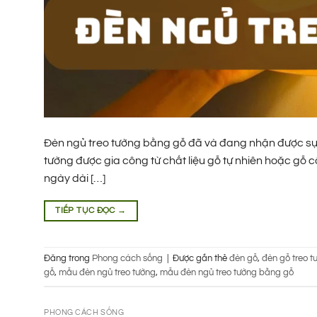
Đèn ngủ treo tường bằng gỗ đã và đang nhận được sự s
tường được gia công từ chất liệu gỗ tự nhiên hoặc gỗ
ngày dài […]
TIẾP TỤC ĐỌC
→
Đăng trong
Phong cách sống
|
Được gắn thẻ
đèn gỗ
,
đèn gỗ treo t
gỗ
,
mẫu đèn ngủ treo tường
,
mẫu đèn ngủ treo tường bằng gỗ
PHONG CÁCH SỐNG