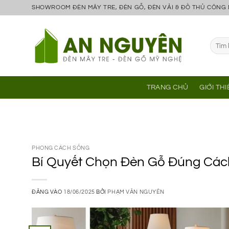
Bỏ
SHOWROOM ĐÈN MÂY TRE, ĐÈN GỖ, ĐÈN VẢI & ĐỒ THỦ CÔNG
qua
nội
Tìm
dung
kiếm:
TRANG CHỦ
GIỚI TH
PHONG CÁCH SỐNG
Bí Quyết Chọn Đèn Gỗ Đúng Các
ĐĂNG VÀO
18/06/2025
BỞI
PHẠM VĂN NGUYÊN