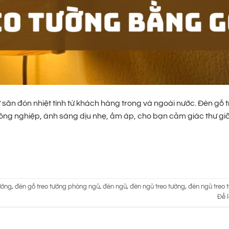
ăn đón nhiệt tình từ khách hàng trong và ngoài nước. Đèn gỗ t
 công nghiệp, ánh sáng dịu nhẹ, ấm áp, cho bạn cảm giác thư gi
ường
,
đèn gỗ treo tường phòng ngủ
,
đèn ngủ
,
đèn ngủ treo tường
,
đèn ngủ treo
Để l