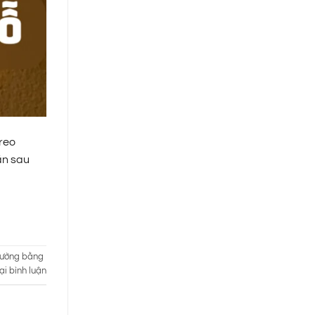
reo
ãn sau
 tường bằng
ại bình luận