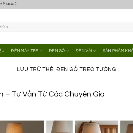
 MỸ NGHỆ
IỆU
ĐÈN MÂY TRE
ĐÈN GỖ
ĐÈN VẢI
SẢN PHẨM KH
LƯU TRỮ THẺ:
ĐÈN GỖ TREO TƯỜNG
h – Tư Vấn Từ Các Chuyên Gia