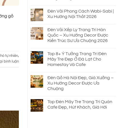
Đèn Vải Phong Cách Wabi-Sabi |
ường gỗ
Xu Hướng Nội Thất 2026
Đèn Vải Xếp Ly Trang Trí Hàn
Quốc – Xu Hướng Decor Được
Kiến Trúc Sư Ưa Chuộng 2026
Top 8+ Ý Tưởng Trang Trí Đèn
hó tự nhiên
,
Mây Tre Đẹp Ở Đà Lạt Cho
ại bình luận
Homestay Và Cafe
Đèn Gỗ Hà Nội Đẹp, Giá Xưởng –
Xu Hướng Decor Được Ưa
Chuộng
Top Đèn Mây Tre Trang Trí Quán
Cafe Đẹp, Hút Khách, Giá Hời