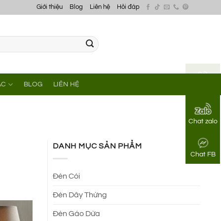
Giới thiệu
Blog
Liên hệ
Hỏi đáp
ÁC
BLOG
LIÊN HỆ
Gọi điện
Chat zalo
DANH MỤC SẢN PHẨM
Chat FB
Đèn Cói
Đèn Dây Thừng
Đèn Gáo Dừa