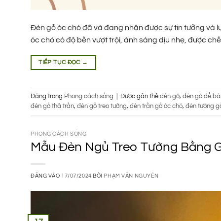
Đèn gỗ óc chó đã và đang nhận được sự tin tưởng và lự
óc chó có độ bền vượt trội, ánh sáng dịu nhẹ, được chế t
TIẾP TỤC ĐỌC
→
Đăng trong
Phong cách sống
|
Được gắn thẻ
đèn gỗ
,
đèn gỗ để bà
đèn gỗ thả trần
,
đèn gỗ treo tường
,
đèn trần gỗ óc chó
,
đèn tường g
PHONG CÁCH SỐNG
Mẫu Đèn Ngủ Treo Tường Bằng G
ĐĂNG VÀO
17/07/2024
BỞI
PHẠM VĂN NGUYÊN