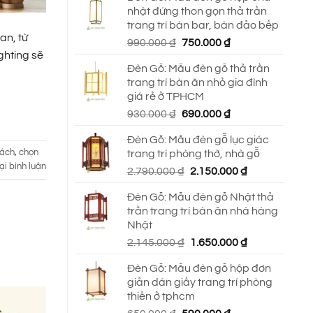
nhật đứng thon gọn thả trần
trang trí bàn bar, bàn đảo bếp
an, từ
Giá
Giá
990.000
₫
750.000
₫
ghting sẽ
gốc
hiện
Đèn Gỗ: Mẫu đèn gỗ thả trần
là:
tại
trang trí bàn ăn nhỏ gia đình
990.000 ₫.
là:
giá rẻ ở TPHCM
750.000 ₫.
Giá
Giá
930.000
₫
690.000
₫
gốc
hiện
Đèn Gỗ: Mẫu đèn gỗ lục giác
là:
tại
cách
,
chọn
trang trí phòng thờ, nhà gỗ
930.000 ₫.
là:
ại bình luận
Giá
Giá
2.790.000
₫
2.150.000
₫
690.000 ₫.
gốc
hiện
Đèn Gỗ: Mẫu đèn gỗ Nhật thả
là:
tại
trần trang trí bàn ăn nhà hàng
2.790.000 ₫.
là:
Nhật
2.150.000 ₫.
Giá
Giá
2.145.000
₫
1.650.000
₫
gốc
hiện
Đèn Gỗ: Mẫu đèn gỗ hộp đơn
là:
tại
giản dán giấy trang trí phòng
2.145.000 ₫.
là:
thiền ở tphcm
1.650.000 ₫.