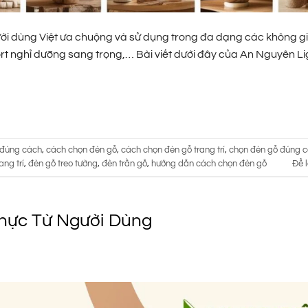
ời dùng Việt ưa chuộng và sử dụng trong đa dạng các không gi
t nghỉ dưỡng sang trọng,… Bài viết dưới đây của An Nguyên Li
 đúng cách
,
cách chọn đèn gỗ
,
cách chọn đèn gỗ trang trí
,
chọn đèn gỗ đúng 
ang trí
,
đèn gỗ treo tường
,
đèn trần gỗ
,
hướng dẫn cách chọn đèn gỗ
Để l
hực Từ Người Dùng