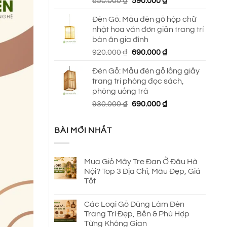
Giá
Giá
650.000
₫
590.000
₫
gốc
hiện
Đèn Gỗ: Mẫu đèn gỗ hộp chữ
là:
tại
nhật hoa văn đơn giản trang trí
650.000 ₫.
là:
bàn ăn gia đình
590.000 ₫.
Giá
Giá
920.000
₫
690.000
₫
gốc
hiện
Đèn Gỗ: Mẫu đèn gỗ lồng giấy
là:
tại
trang trí phòng đọc sách,
920.000 ₫.
là:
phòng uống trà
690.000 ₫.
Giá
Giá
930.000
₫
690.000
₫
gốc
hiện
là:
tại
BÀI MỚI NHẤT
930.000 ₫.
là:
690.000 ₫.
Mua Giỏ Mây Tre Đan Ở Đâu Hà
Nội? Top 3 Địa Chỉ, Mẫu Đẹp, Giá
Tốt
Các Loại Gỗ Dùng Làm Đèn
Trang Trí Đẹp, Bền & Phù Hợp
Từng Không Gian