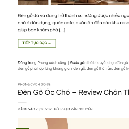
Đèn gỗ đã và đang trở thành xu hướng được nhiều ngư
nhà ở dân dụng, quán cafe, quán ăn đến các khu resor
giúp bạn khám phá […]
TIẾP TỤC ĐỌC
→
Đăng trong
Phong cách sống
|
Được gắn thẻ
bí quyết chọn đèn gỗ
đèn gỗ phù hợp từng không gian
,
đèn gỗ
,
đèn gỗ thả trần
,
đèn gỗ tr
PHONG CÁCH SỐNG
Đèn Gỗ Óc Chó – Review Chân T
ĐĂNG VÀO
20/03/2025
BỞI
PHẠM VĂN NGUYÊN