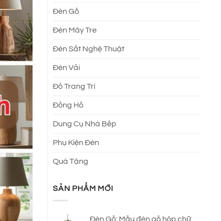
Đèn Gỗ
Đèn Mây Tre
Đèn Sắt Nghệ Thuật
Đèn Vải
Đồ Trang Trí
Đồng Hồ
Dung Cụ Nhà Bếp
Phụ Kiện Đèn
Quà Tặng
SẢN PHẨM MỚI
Đèn Gỗ: Mẫu đèn gỗ hộp chữ