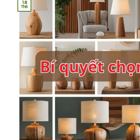
18
Th6