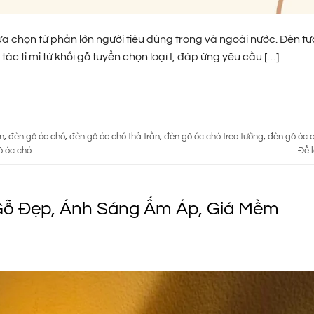
a chọn từ phần lớn người tiêu dùng trong và ngoài nước. Đèn t
ác tỉ mỉ từ khối gỗ tuyển chọn loại I, đáp ứng yêu cầu […]
n
,
đèn gỗ óc chó
,
đèn gỗ óc chó thả trần
,
đèn gỗ óc chó treo tường
,
đèn gỗ óc c
ỗ óc chó
Để l
ỗ Đẹp, Ánh Sáng Ấm Áp, Giá Mềm