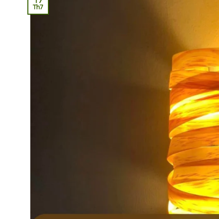
17
Th7