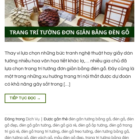
Thay vì lựa chọn những bức tranh nghệ thuật hay giấy dán
tường nhiều hoa văn họa tiết khác lạ,… nhiều gia chủ đã
lựa chọn trang trí tường đơn giản bằng đèn gỗ. Đây cũng là
một trong những xu hướng trang trí nội thất được dự đoán
có khả năng gây sốt trong […]
TIẾP TỤC ĐỌC
→
Đăng trong
Dịch Vụ
|
Được gắn thẻ
đèn gắn tường bằng gỗ
,
đèn gỗ
,
đèn
gỗ đẹp
,
đèn gỗ gắn tường
,
đèn gỗ giá rẻ
,
đèn gỗ ốp tường
,
đèn gỗ trang
trí giá rẻ
,
đèn gỗ trang trí tường
,
đèn gỗ treo tường
,
đèn tường bằng gỗ
,
đèn tường gỗ
,
đèn vách gỗ
,
mẫu đèn gỗ đẹp
,
trang trí tường bằng đèn