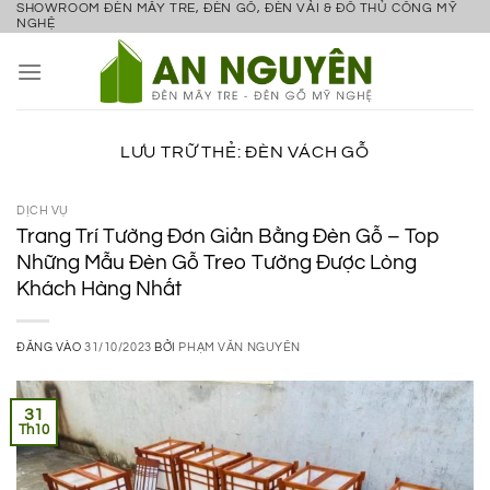
SHOWROOM ĐÈN MÂY TRE, ĐÈN GỖ, ĐÈN VẢI & ĐỒ THỦ CÔNG MỸ
Bỏ
NGHỆ
qua
nội
dung
LƯU TRỮ THẺ:
ĐÈN VÁCH GỖ
DỊCH VỤ
Trang Trí Tường Đơn Giản Bằng Đèn Gỗ – Top
Những Mẫu Đèn Gỗ Treo Tường Được Lòng
Khách Hàng Nhất
ĐĂNG VÀO
31/10/2023
BỞI
PHẠM VĂN NGUYÊN
31
Th10