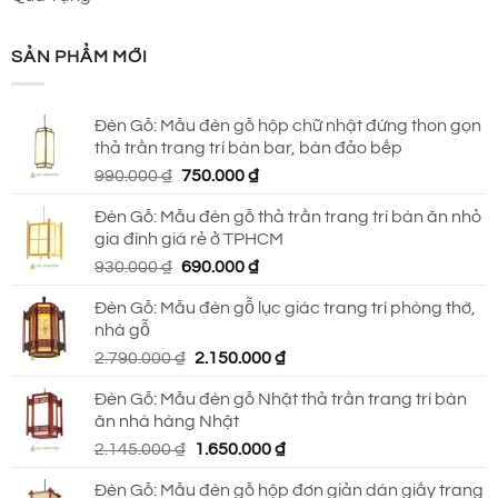
SẢN PHẨM MỚI
Đèn Gỗ: Mẫu đèn gỗ hộp chữ nhật đứng thon gọn
thả trần trang trí bàn bar, bàn đảo bếp
Giá
Giá
990.000
₫
750.000
₫
gốc
hiện
Đèn Gỗ: Mẫu đèn gỗ thả trần trang trí bàn ăn nhỏ
là:
tại
gia đình giá rẻ ở TPHCM
990.000 ₫.
là:
Giá
Giá
930.000
₫
690.000
₫
750.000 ₫.
gốc
hiện
Đèn Gỗ: Mẫu đèn gỗ lục giác trang trí phòng thờ,
là:
tại
nhà gỗ
930.000 ₫.
là:
Giá
Giá
2.790.000
₫
2.150.000
₫
690.000 ₫.
gốc
hiện
Đèn Gỗ: Mẫu đèn gỗ Nhật thả trần trang trí bàn
là:
tại
ăn nhà hàng Nhật
2.790.000 ₫.
là:
Giá
Giá
2.145.000
₫
1.650.000
₫
2.150.000 ₫.
gốc
hiện
Đèn Gỗ: Mẫu đèn gỗ hộp đơn giản dán giấy trang
là:
tại