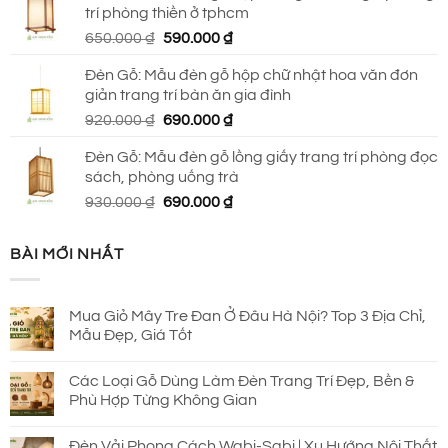
trí phòng thiền ở tphcm
2.145.000 ₫.
là:
Giá
Giá
650.000
₫
590.000
₫
1.650.000 ₫.
gốc
hiện
Đèn Gỗ: Mẫu đèn gỗ hộp chữ nhật hoa văn đơn
là:
tại
giản trang trí bàn ăn gia đình
650.000 ₫.
là:
Giá
Giá
920.000
₫
690.000
₫
590.000 ₫.
gốc
hiện
Đèn Gỗ: Mẫu đèn gỗ lồng giấy trang trí phòng đọc
là:
tại
sách, phòng uống trà
920.000 ₫.
là:
Giá
Giá
930.000
₫
690.000
₫
690.000 ₫.
gốc
hiện
là:
tại
BÀI MỚI NHẤT
930.000 ₫.
là:
690.000 ₫.
Mua Giỏ Mây Tre Đan Ở Đâu Hà Nội? Top 3 Địa Chỉ,
Mẫu Đẹp, Giá Tốt
Các Loại Gỗ Dùng Làm Đèn Trang Trí Đẹp, Bền &
Phù Hợp Từng Không Gian
Đèn Vải Phong Cách Wabi-Sabi | Xu Hướng Nội Thất