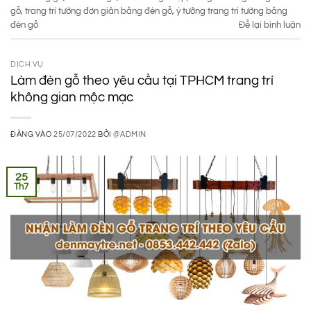
gỗ
,
trang trí tường đơn giản bằng đèn gỗ
,
ý tưởng trang trí tường bằng
đèn gỗ
Để lại bình luận
DỊCH VỤ
Làm đèn gỗ theo yêu cầu tại TPHCM trang trí
không gian mộc mạc
ĐĂNG VÀO
25/07/2022
BỞI
@ADMIN
25
Th7