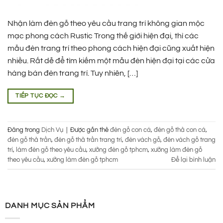
Nhận làm đèn gỗ theo yêu cầu trang trí không gian mộc
mạc phong cách Rustic Trong thế giới hiện đại, thì các
mẫu đèn trang trí theo phong cách hiện đại cũng xuất hiện
nhiều. Rất dễ để tìm kiếm một mẫu đèn hiện đại tại các cửa
hàng bán đèn trang trí. Tuy nhiên, […]
TIẾP TỤC ĐỌC
→
Đăng trong
Dịch Vụ
|
Được gắn thẻ
đèn gỗ con cá
,
đèn gỗ thả con cá
,
đèn gỗ thả trần
,
đèn gỗ thả trần trang trí
,
đèn vách gỗ
,
đèn vách gỗ trang
trí
,
làm đèn gỗ theo yêu cầu
,
xưởng đèn gỗ tphcm
,
xưởng làm đèn gỗ
theo yêu cầu
,
xưởng làm đèn gỗ tphcm
Để lại bình luận
DANH MỤC SẢN PHẨM