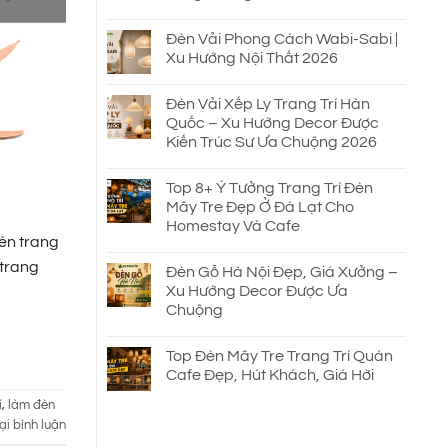
Đèn Vải Phong Cách Wabi-Sabi |
Xu Hướng Nội Thất 2026
Đèn Vải Xếp Ly Trang Trí Hàn
Quốc – Xu Hướng Decor Được
Kiến Trúc Sư Ưa Chuộng 2026
Top 8+ Ý Tưởng Trang Trí Đèn
Mây Tre Đẹp Ở Đà Lạt Cho
Homestay Và Cafe
đèn trang
 trang
Đèn Gỗ Hà Nội Đẹp, Giá Xưởng –
Xu Hướng Decor Được Ưa
Chuộng
Top Đèn Mây Tre Trang Trí Quán
Cafe Đẹp, Hút Khách, Giá Hời
í
,
làm đèn
ại bình luận