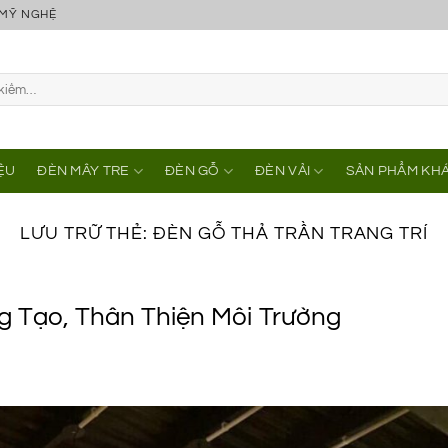
 MỸ NGHỆ
IỆU
ĐÈN MÂY TRE
ĐÈN GỖ
ĐÈN VẢI
SẢN PHẨM KH
LƯU TRỮ THẺ:
ĐÈN GỖ THẢ TRẦN TRANG TRÍ
g Tạo, Thân Thiện Môi Trường