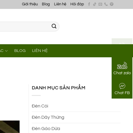
Giới thiệu
Blog
Liên hệ
Hỏi đáp
ÁC
BLOG
LIÊN HỆ
Gọi điện
Chat zalo
DANH MỤC SẢN PHẨM
Chat FB
Đèn Cói
Đèn Dây Thừng
Đèn Gáo Dừa