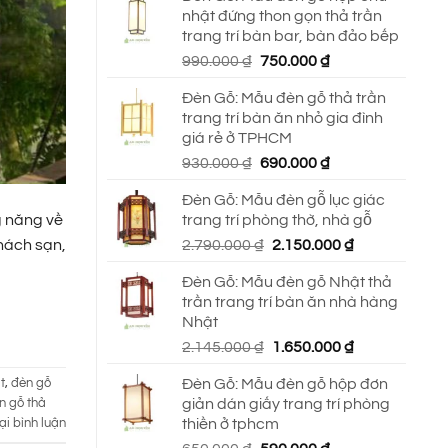
nhật đứng thon gọn thả trần
trang trí bàn bar, bàn đảo bếp
Giá
Giá
990.000
₫
750.000
₫
gốc
hiện
Đèn Gỗ: Mẫu đèn gỗ thả trần
là:
tại
trang trí bàn ăn nhỏ gia đình
990.000 ₫.
là:
giá rẻ ở TPHCM
750.000 ₫.
Giá
Giá
930.000
₫
690.000
₫
gốc
hiện
Đèn Gỗ: Mẫu đèn gỗ lục giác
là:
tại
g năng về
trang trí phòng thờ, nhà gỗ
930.000 ₫.
là:
Giá
Giá
khách sạn,
2.790.000
₫
2.150.000
₫
690.000 ₫.
gốc
hiện
Đèn Gỗ: Mẫu đèn gỗ Nhật thả
là:
tại
trần trang trí bàn ăn nhà hàng
2.790.000 ₫.
là:
Nhật
2.150.000 ₫.
Giá
Giá
2.145.000
₫
1.650.000
₫
gốc
hiện
Đèn Gỗ: Mẫu đèn gỗ hộp đơn
t
,
đèn gỗ
là:
tại
giản dán giấy trang trí phòng
n gỗ thả
2.145.000 ₫.
là:
thiền ở tphcm
ại bình luận
1.650.000 ₫.