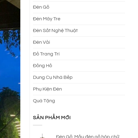
Đèn Gỗ
Đèn Mây Tre
Đèn Sắt Nghệ Thuật
Đèn Vải
Đồ Trang Trí
Đồng Hồ
Dung Cụ Nhà Bếp
Phụ Kiện Đèn
Quà Tặng
SẢN PHẨM MỚI
Đèn Gỗ: Mẫu đèn gỗ hộp chữ