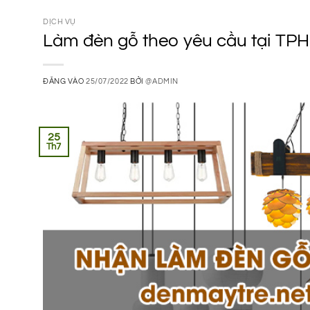
DỊCH VỤ
Làm đèn gỗ theo yêu cầu tại TPH
ĐĂNG VÀO
25/07/2022
BỞI
@ADMIN
25
Th7