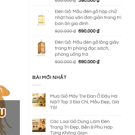
Giá
Giá
650.000
₫
590.000
₫
gốc
hiện
Đèn Gỗ: Mẫu đèn gỗ hộp chữ
là:
tại
nhật hoa văn đơn giản trang trí
650.000 ₫.
là:
bàn ăn gia đình
590.000 ₫.
Giá
Giá
920.000
₫
690.000
₫
gốc
hiện
Đèn Gỗ: Mẫu đèn gỗ lồng giấy
là:
tại
trang trí phòng đọc sách,
920.000 ₫.
là:
phòng uống trà
690.000 ₫.
Giá
Giá
930.000
₫
690.000
₫
gốc
hiện
là:
tại
BÀI MỚI NHẤT
930.000 ₫.
là:
690.000 ₫.
Mua Giỏ Mây Tre Đan Ở Đâu Hà
Nội? Top 3 Địa Chỉ, Mẫu Đẹp, Giá
Tốt
Các Loại Gỗ Dùng Làm Đèn
Trang Trí Đẹp, Bền & Phù Hợp
Từng Không Gian