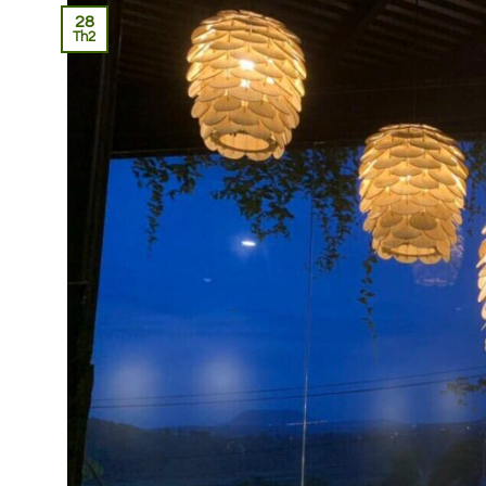
28
Th2