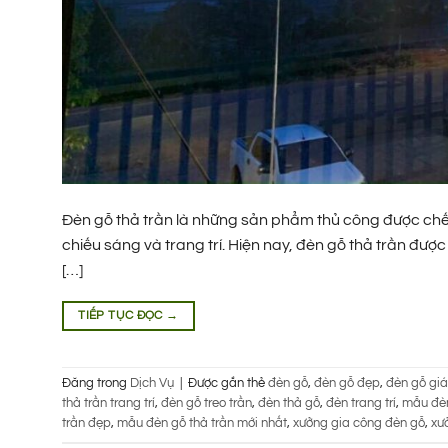
Đèn gỗ thả trần là những sản phẩm thủ công được chế t
chiếu sáng và trang trí. Hiện nay, đèn gỗ thả trần được
[…]
TIẾP TỤC ĐỌC
→
Đăng trong
Dịch Vụ
|
Được gắn thẻ
đèn gỗ
,
đèn gỗ đẹp
,
đèn gỗ giá
thả trần trang trí
,
đèn gỗ treo trần
,
đèn thả gỗ
,
đèn trang trí
,
mẫu đè
trần đẹp
,
mẫu đèn gỗ thả trần mới nhất
,
xưởng gia công đèn gỗ
,
xư