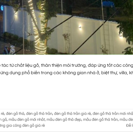
ác từ chất liệu gỗ, thân thiện môi trường, đáp ứng tốt các côn
 ứng dụng phổ biến trong các không gian nhà ở, biệt thự, villa, 
 rẻ
,
đèn gỗ thả
,
đèn gỗ thả trần
,
đèn gỗ thả trần giá rẻ
,
đèn gỗ thả trần mới nhấ
n gỗ
,
mẫu đèn gỗ mới nhất
,
mẫu đèn gỗ thả đẹp
,
mẫu đèn gỗ thả trần
,
mẫu đè
ởng gia công đèn gỗ giá rẻ
Để l