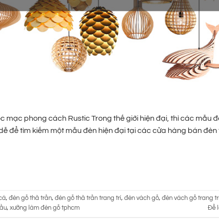
c mạc phong cách Rustic Trong thế giới hiện đại, thì các mẫu 
t dễ để tìm kiếm một mẫu đèn hiện đại tại các cửa hàng bán đèn
cá
,
đèn gỗ thả trần
,
đèn gỗ thả trần trang trí
,
đèn vách gỗ
,
đèn vách gỗ trang tr
cầu
,
xưởng làm đèn gỗ tphcm
Để l