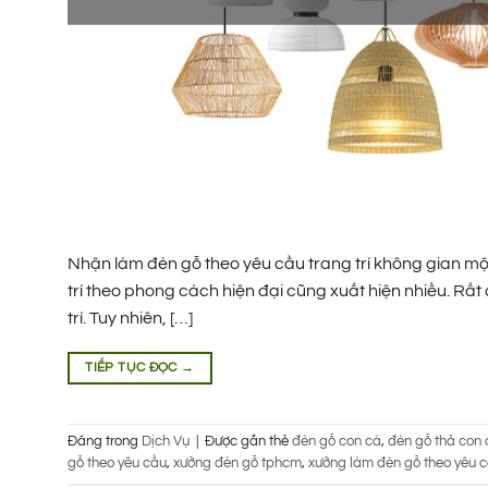
Nhận làm đèn gỗ theo yêu cầu trang trí không gian mộ
trí theo phong cách hiện đại cũng xuất hiện nhiều. Rấ
trí. Tuy nhiên, […]
TIẾP TỤC ĐỌC
→
Đăng trong
Dịch Vụ
|
Được gắn thẻ
đèn gỗ con cá
,
đèn gỗ thả con 
gỗ theo yêu cầu
,
xưởng đèn gỗ tphcm
,
xưởng làm đèn gỗ theo yêu 