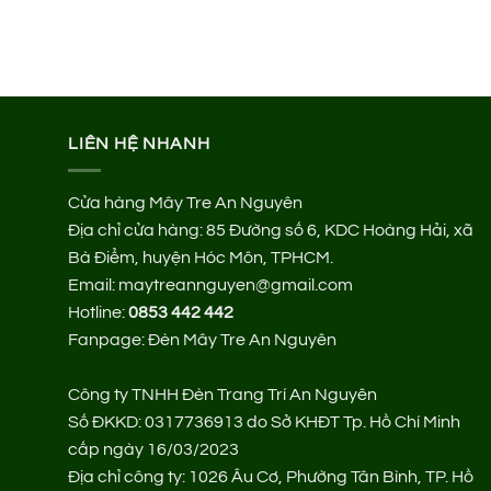
LIÊN HỆ NHANH
Cửa hàng Mây Tre An Nguyên
Địa chỉ cửa hàng:
85 Đường số 6, KDC Hoàng Hải, xã
Bà Điểm, huyện Hóc Môn, TPHCM.
Email: maytreannguyen@gmail.com
Hotline:
0853 442 442
Fanpage:
Đèn Mây Tre An Nguyên
Công ty TNHH Đèn Trang Trí An Nguyên
Số ĐKKD: 0317736913 do Sở KHĐT Tp. Hồ Chí Minh
cấp ngày 16/03/2023
Địa chỉ công ty: 1026 Âu Cơ, Phường Tân Bình, TP. Hồ