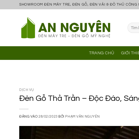
Bỏ
SHOWROOM ĐÈN MÂY TRE, ĐÈN GỖ, ĐÈN VẢI & ĐỒ THỦ CÔNG
qua
nội
Tìm
dung
kiếm:
TRANG CHỦ
GIỚI TH
DỊCH VỤ
Đèn Gỗ Thả Trần – Độc Đáo, Sán
ĐĂNG VÀO
28/02/2023
BỞI
PHẠM VĂN NGUYÊN